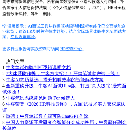
离等措施保障信息安全。所有面试数据仅企业端和候选人可访问，符
合国家个人信息保护法规（《个人信息保护法》，2021）。HR可全程
监督数据流转、导出、删除。
💡 温馨提示：AI面试工具从数据驱动招聘到流程智能化已全面赋能企
业转型，建议HR及时关注技术趋势，结合实际场景体验牛客AI面试方
案。
立即咨询体验
。
更多行业报告与实践资料可访问
HR资料中心
。
热门文章
1
牛客笔试作弊判断逻辑说明文档
2
7大体系防作弊，牛客放大招了！严肃笔试客户端上线！
3
牛客AI简历筛选：提升招聘效率的智能解决方案
4
全新重磅升级！牛客AI面试Ultra版，打造“真人级”沉浸式面
试体验！
5
牛客笔试系统常见问题 For 候选人
6
牛客荣登《2026 HR科技云图》，AI面试技术实力获权威认
证
7
重磅！牛客笔试客户端可防ChatGPT作弊
8
中国人力资源开发研究会智能分会成功换届，牛客获任副会
长单位