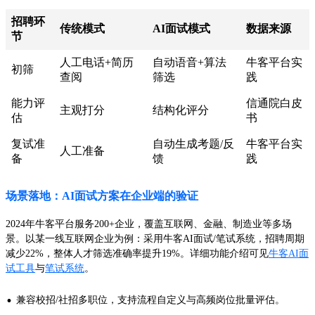
招聘环
传统模式
AI面试模式
数据来源
节
人工电话+简历
自动语音+算法
牛客平台实
初筛
查阅
筛选
践
能力评
信通院白皮
主观打分
结构化评分
估
书
复试准
自动生成考题/反
牛客平台实
人工准备
备
馈
践
场景落地：AI面试方案在企业端的验证
2024年牛客平台服务200+企业，覆盖互联网、金融、制造业等多场
景。以某一线互联网企业为例：采用牛客AI面试/笔试系统，招聘周期
减少22%，整体人才筛选准确率提升19%。详细功能介绍可见
牛客AI面
试工具
与
笔试系统
。
·
兼容校招/社招多职位，支持流程自定义与高频岗位批量评估。