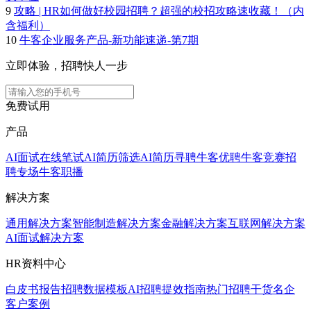
9
攻略 | HR如何做好校园招聘？超强的校招攻略速收藏！（内
含福利）
10
牛客企业服务产品-新功能速递-第7期
立即体验，招聘快人一步
免费试用
产品
AI面试
在线笔试
AI简历筛选
AI简历寻聘
牛客优聘
牛客竞赛
招
聘专场
牛客职播
解决方案
通用解决方案
智能制造解决方案
金融解决方案
互联网解决方案
AI面试解决方案
HR资料中心
白皮书报告
招聘数据模板
AI招聘提效指南
热门招聘干货
名企
客户案例