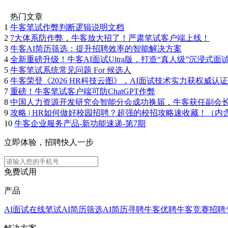
热门文章
1
牛客笔试作弊判断逻辑说明文档
2
7大体系防作弊，牛客放大招了！严肃笔试客户端上线！
3
牛客AI简历筛选：提升招聘效率的智能解决方案
4
全新重磅升级！牛客AI面试Ultra版，打造“真人级”沉浸式面
5
牛客笔试系统常见问题 For 候选人
6
牛客荣登《2026 HR科技云图》，AI面试技术实力获权威认证
7
重磅！牛客笔试客户端可防ChatGPT作弊
8
中国人力资源开发研究会智能分会成功换届，牛客获任副会
9
攻略 | HR如何做好校园招聘？超强的校招攻略速收藏！（内
10
牛客企业服务产品-新功能速递-第7期
立即体验，招聘快人一步
免费试用
产品
AI面试
在线笔试
AI简历筛选
AI简历寻聘
牛客优聘
牛客竞赛
招聘