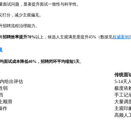
质量面试问题，显著提升面试一致性与科学性。
义打分，减少主观偏见。
升招聘流程治理能力。
将
招聘效率提升70%
以上，候选人主观满意度提升45%（数据见
权威案例
视
人均面试成本降低40%，招聘闭环平均缩短5天
。
传统面
时内给出评估
5-14
性弱
极度依
档
手工记
上顺滑
大量调
操作
主观印
高频人