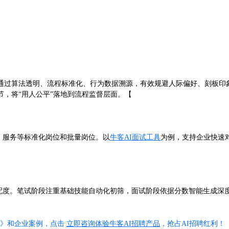
统通过算法透明、流程标准化、行为数据溯源，有效规避人际偏好、刻板
，将“用人公平”落地到流程监督层面。【
营、服务等标准化岗位和批量岗位。以
牛客AI面试工具
为例，支持企业快速对
配度。笔试阶段注重基础技能自动化初筛，面试阶段依据分数智能生成深
。
手册》和企业案例，点击
立即咨询体验牛客AI招聘产品
，抢占AI招聘红利！