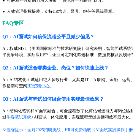
·
可解释性分析助力用人决策向“预见性—前瞻性”跃升。
·
人效管理指标提质，支持HR培训、晋升、继任等系统重塑。
FAQ专区
Q1：AI面试如何确保流程公平且减少偏见？
A：权威NIST（美国国家标准与技术研究院）研究表明，智能面试系
平竞争环境。实际应用中，企业可定制化筛选标准、数据复核及反馈环节
Q2：AI面试适合哪类企业、岗位？如何快速上线？
A：AI结构化面试适用绝大多数行业，尤其是IT、互联网、金融、运
作指南可查阅
HR资料中心
。
Q3：AI面试与笔试如何组合使用实现最佳效果？
A：结构化笔试和AI面试融合，可全流程数字化评估候选能力与岗位匹
过
牛客笔试系统
+AI面试一体化应用，实现流程无缝连接和效率最大化
💡温馨提示：面对2025招聘挑战，HR可免费领取《AI面试实践操作