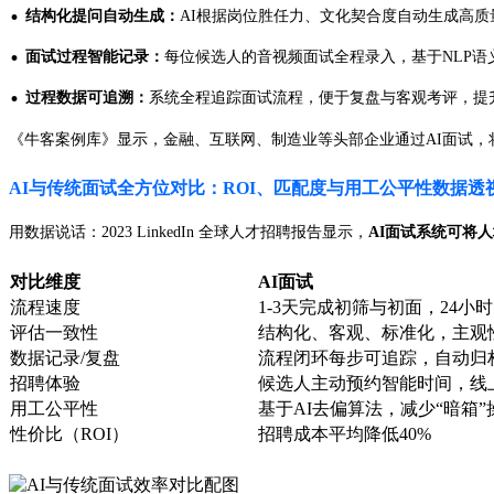
·
结构化提问自动生成：
AI根据岗位胜任力、文化契合度自动生成高
·
面试过程智能记录：
每位候选人的音视频面试全程录入，基于NLP语
·
过程数据可追溯：
系统全程追踪面试流程，便于复盘与客观考评，提
《牛客案例库》显示，金融、互联网、制造业等头部企业通过AI面试，
AI与传统面试全方位对比：ROI、匹配度与用工公平性数据透
用数据说话：2023 LinkedIn 全球人才招聘报告显示，
AI面试系统可将
对比维度
AI面试
流程速度
1-3天完成初筛与初面，24小
评估一致性
结构化、客观、标准化，主观
数据记录/复盘
流程闭环每步可追踪，自动归
招聘体验
候选人主动预约智能时间，线
用工公平性
基于AI去偏算法，减少“暗箱”
性价比（ROI）
招聘成本平均降低40%