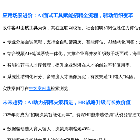
应用场景进阶：AI面试工具赋能招聘全流程，驱动组织变革
以
牛客AI面试工具
为例，其在互联网校招、社会招聘和岗位胜任力评估
·
专业分层面试流程，支持全自动筛简历、智能评估、AI结构化问答；
·
结合视频AI+笔试系统一体化，支撑企业高并发组织数千场面试，海
·
智能推荐与人才库管理，提升企业对潜在人才的触达率和复用率。
·
系统性结构化评分、多维度人才画像沉淀，有效规避“用错人”风险。
实践案例可在
牛客案例库
检索浏览。
未来趋势：AI助力招聘决策精进，HR战略升级与长效价值
2025年将成为“招聘决策智能化元年”。资深HR越来越强调“从资源管控向
·
数据驱动选人育人留人，决策周期缩短40%+。