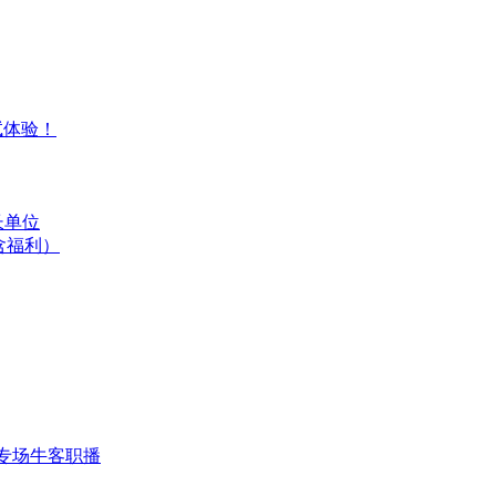
试体验！
长单位
含福利）
专场
牛客职播