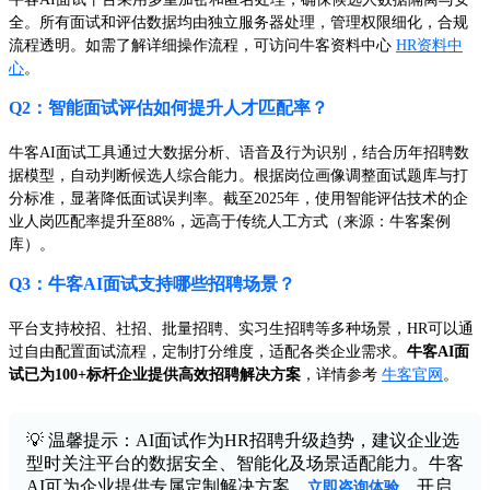
全。所有面试和评估数据均由独立服务器处理，管理权限细化，合规
流程透明。如需了解详细操作流程，可访问牛客资料中心
HR资料中
心
。
Q2：智能面试评估如何提升人才匹配率？
牛客AI面试工具通过大数据分析、语音及行为识别，结合历年招聘数
据模型，自动判断候选人综合能力。根据岗位画像调整面试题库与打
分标准，显著降低面试误判率。截至2025年，使用智能评估技术的企
业人岗匹配率提升至88%，远高于传统人工方式（来源：牛客案例
库）。
Q3：牛客AI面试支持哪些招聘场景？
平台支持校招、社招、批量招聘、实习生招聘等多种场景，HR可以通
过自由配置面试流程，定制打分维度，适配各类企业需求。
牛客AI面
试已为100+标杆企业提供高效招聘解决方案
，详情参考
牛客官网
。
💡 温馨提示：AI面试作为HR招聘升级趋势，建议企业选
型时关注平台的数据安全、智能化及场景适配能力。牛客
AI可为企业提供专属定制解决方案，
，开启
立即咨询体验