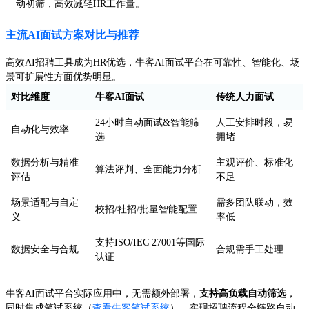
动初筛，高效减轻HR工作量。
主流AI面试方案对比与推荐
高效AI招聘工具成为HR优选，牛客AI面试平台在可靠性、智能化、场
景可扩展性方面优势明显。
对比维度
牛客AI面试
传统人力面试
24小时自动面试&智能筛
人工安排时段，易
自动化与效率
选
拥堵
数据分析与精准
主观评价、标准化
算法评判、全面能力分析
评估
不足
场景适配与自定
需多团队联动，效
校招/社招/批量智能配置
义
率低
支持ISO/IEC 27001等国际
数据安全与合规
合规需手工处理
认证
牛客AI面试平台实际应用中，无需额外部署，
支持高负载自动筛选
，
同时集成笔试系统（
查看牛客笔试系统
），实现招聘流程全链路自动