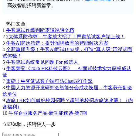
高效智能招聘新篇章。
热门文章
1
牛客笔试作弊判断逻辑说明文档
2
7大体系防作弊，牛客放大招了！严肃笔试客户端上线！
3
牛客AI简历筛选：提升招聘效率的智能解决方案
4
全新重磅升级！牛客AI面试Ultra版，打造“真人级”沉浸式面
试体验！
5
牛客笔试系统常见问题 For 候选人
6
牛客荣登《2026 HR科技云图》，AI面试技术实力获权威认
证
7
重磅！牛客笔试客户端可防ChatGPT作弊
8
中国人力资源开发研究会智能分会成功换届，牛客获任副会
长单位
9
攻略 | HR如何做好校园招聘？超强的校招攻略速收藏！（内
含福利）
10
牛客企业服务产品-新功能速递-第7期
立即体验，招聘快人一步