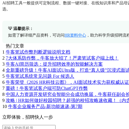
AI招聘工具一般提供可定制流程、数据一键对接、在线知识库和产品培
选。
💡 温馨提示：
如需了解详细产品资料，可访问
HR资料中心
，助力科学升级招聘流
热门文章
1
牛客笔试作弊判断逻辑说明文档
2
7大体系防作弊，牛客放大招了！严肃笔试客户端上线！
3
牛客AI简历筛选：提升招聘效率的智能解决方案
4
全新重磅升级！牛客AI面试Ultra版，打造“真人级”沉浸式面
5
牛客笔试系统常见问题 For 候选人
6
牛客荣登《2026 HR科技云图》，AI面试技术实力获权威认证
7
重磅！牛客笔试客户端可防ChatGPT作弊
8
中国人力资源开发研究会智能分会成功换届，牛客获任副会
9
攻略 | HR如何做好校园招聘？超强的校招攻略速收藏！（内
10
牛客企业服务产品-新功能速递-第7期
立即体验，招聘快人一步