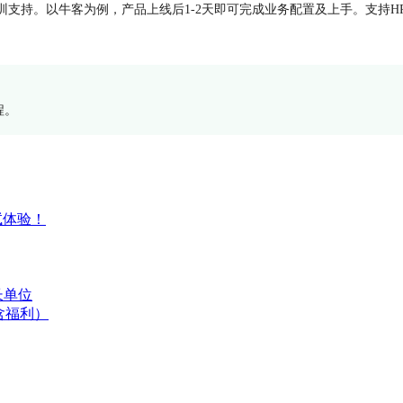
训支持。以牛客为例，产品上线后1-2天即可完成业务配置及上手。支持
程。
试体验！
长单位
含福利）