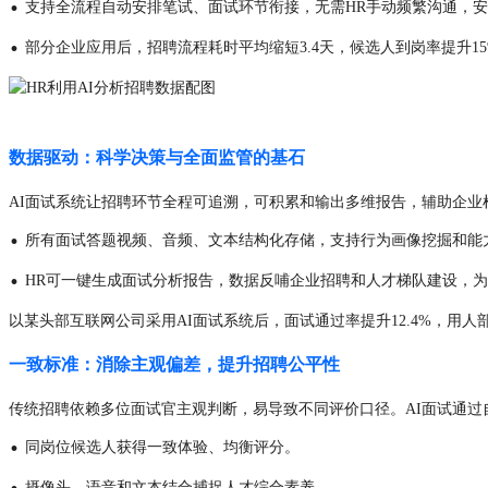
·
支持全流程自动安排笔试、面试环节衔接，无需HR手动频繁沟通，
·
部分企业应用后，招聘流程耗时平均缩短3.4天，候选人到岗率提升1
数据驱动：科学决策与全面监管的基石
AI面试系统让招聘环节全程可追溯，可积累和输出多维报告，辅助企业
·
所有面试答题视频、音频、文本结构化存储，支持行为画像挖掘和能
·
HR可一键生成面试分析报告，数据反哺企业招聘和人才梯队建设，
以某头部互联网公司采用AI面试系统后，面试通过率提升12.4%，用人
一致标准：消除主观偏差，提升招聘公平性
传统招聘依赖多位面试官主观判断，易导致不同评价口径。AI面试通
·
同岗位候选人获得一致体验、均衡评分。
·
摄像头、语音和文本结合捕捉人才综合素养。