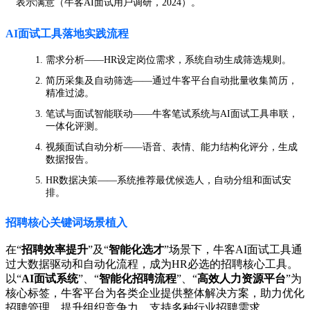
表示满意（牛客AI面试用户调研，2024）。
AI面试工具落地实践流程
需求分析——HR设定岗位需求，系统自动生成筛选规则。
简历采集及自动筛选——通过牛客平台自动批量收集简历，
精准过滤。
笔试与面试智能联动——牛客笔试系统与AI面试工具串联，
一体化评测。
视频面试自动分析——语音、表情、能力结构化评分，生成
数据报告。
HR数据决策——系统推荐最优候选人，自动分组和面试安
排。
招聘核心关键词场景植入
在“
招聘效率提升
”及“
智能化选才
”场景下，牛客AI面试工具通
过大数据驱动和自动化流程，成为HR必选的招聘核心工具。
以“
AI面试系统
”、“
智能化招聘流程
”、“
高效人力资源平台
”为
核心标签，牛客平台为各类企业提供整体解决方案，助力优化
招聘管理、提升组织竞争力，支持多种行业招聘需求。