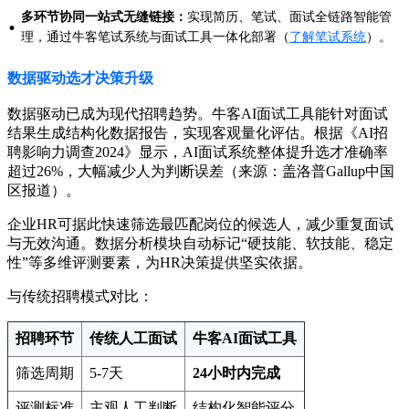
多环节协同一站式无缝链接：
实现简历、笔试、面试全链路智能管
·
理，通过牛客笔试系统与面试工具一体化部署（
了解笔试系统
）。
数据驱动选才决策升级
数据驱动已成为现代招聘趋势。牛客AI面试工具能针对面试
结果生成结构化数据报告，实现客观量化评估。根据《AI招
聘影响力调查2024》显示，AI面试系统整体提升选才准确率
超过26%，大幅减少人为判断误差（来源：盖洛普Gallup中国
区报道）。
企业HR可据此快速筛选最匹配岗位的候选人，减少重复面试
与无效沟通。数据分析模块自动标记“硬技能、软技能、稳定
性”等多维评测要素，为HR决策提供坚实依据。
与传统招聘模式对比：
招聘环节
传统人工面试
牛客AI面试工具
筛选周期
5-7天
24小时内完成
评测标准
主观人工判断
结构化智能评分