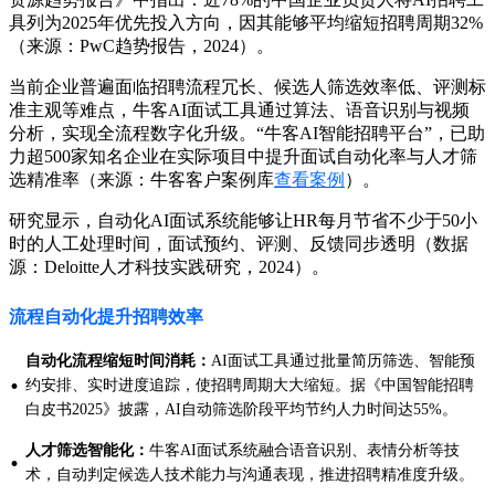
具列为2025年优先投入方向，因其能够平均缩短招聘周期32%
（来源：PwC趋势报告，2024）。
当前企业普遍面临招聘流程冗长、候选人筛选效率低、评测标
准主观等难点，牛客AI面试工具通过算法、语音识别与视频
分析，实现全流程数字化升级。“牛客AI智能招聘平台”，已助
力超500家知名企业在实际项目中提升面试自动化率与人才筛
选精准率（来源：牛客客户案例库
查看案例
）。
研究显示，自动化AI面试系统能够让HR每月节省不少于50小
时的人工处理时间，面试预约、评测、反馈同步透明（数据
源：Deloitte人才科技实践研究，2024）。
流程自动化提升招聘效率
自动化流程缩短时间消耗：
AI面试工具通过批量简历筛选、智能预
·
约安排、实时进度追踪，使招聘周期大大缩短。据《中国智能招聘
白皮书2025》披露，AI自动筛选阶段平均节约人力时间达55%。
人才筛选智能化：
牛客AI面试系统融合语音识别、表情分析等技
·
术，自动判定候选人技术能力与沟通表现，推进招聘精准度升级。