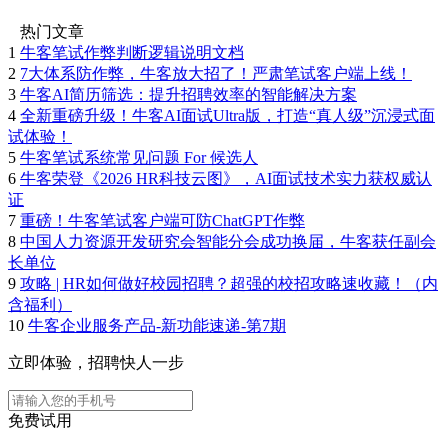
热门文章
1
牛客笔试作弊判断逻辑说明文档
2
7大体系防作弊，牛客放大招了！严肃笔试客户端上线！
3
牛客AI简历筛选：提升招聘效率的智能解决方案
4
全新重磅升级！牛客AI面试Ultra版，打造“真人级”沉浸式面
试体验！
5
牛客笔试系统常见问题 For 候选人
6
牛客荣登《2026 HR科技云图》，AI面试技术实力获权威认
证
7
重磅！牛客笔试客户端可防ChatGPT作弊
8
中国人力资源开发研究会智能分会成功换届，牛客获任副会
长单位
9
攻略 | HR如何做好校园招聘？超强的校招攻略速收藏！（内
含福利）
10
牛客企业服务产品-新功能速递-第7期
立即体验，招聘快人一步
免费试用