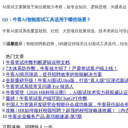
AI面试主要聚焦于岗位硬能力考察，如专业知识、逻辑思维、沟通表
Q3：牛客AI智能面试工具适用于哪些场景？
牛客AI面试系统覆盖校招、社招、大型项目批量筛选、技术类岗位与综
💡
温馨提示：
智能招聘新趋势，HR建议持续关注AI面试工具迭代，结
热门文章
1
牛客笔试作弊判断逻辑说明文档
2
7大体系防作弊，牛客放大招了！严肃笔试客户端上线！
3
牛客AI简历筛选：提升招聘效率的智能解决方案
4
全新重磅升级！牛客AI面试Ultra版，打造“真人级”沉浸式面
5
牛客笔试系统常见问题 For 候选人
6
牛客荣登《2026 HR科技云图》，AI面试技术实力获权威认证
7
重磅！牛客笔试客户端可防ChatGPT作弊
8
中国人力资源开发研究会智能分会成功换届，牛客获任副会
9
攻略 | HR如何做好校园招聘？超强的校招攻略速收藏！（内
10
牛客企业服务产品-新功能速递-第7期
立即体验，招聘快人一步