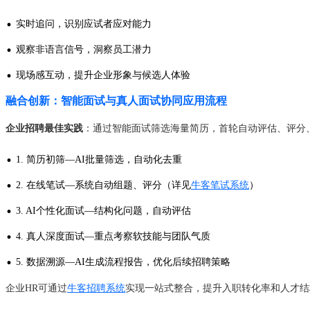
·
实时追问，识别应试者应对能力
·
观察非语言信号，洞察员工潜力
·
现场感互动，提升企业形象与候选人体验
融合创新：智能面试与真人面试协同应用流程
企业招聘最佳实践
：通过智能面试筛选海量简历，首轮自动评估、评分
·
1. 简历初筛—AI批量筛选，自动化去重
·
2. 在线笔试—系统自动组题、评分（详见
牛客笔试系统
）
·
3. AI个性化面试—结构化问题，自动评估
·
4. 真人深度面试—重点考察软技能与团队气质
·
5. 数据溯源—AI生成流程报告，优化后续招聘策略
企业HR可通过
牛客招聘系统
实现一站式整合，提升入职转化率和人才结