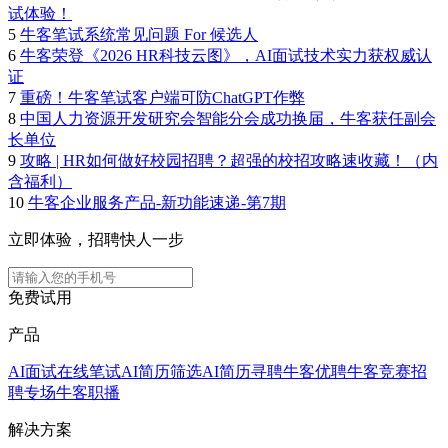
试体验！
5
牛客笔试系统常见问题 For 候选人
6
牛客荣登《2026 HR科技云图》，AI面试技术实力获权威认
证
7
重磅！牛客笔试客户端可防ChatGPT作弊
8
中国人力资源开发研究会智能分会成功换届，牛客获任副会
长单位
9
攻略 | HR如何做好校园招聘？超强的校招攻略速收藏！（内
含福利）
10
牛客企业服务产品-新功能速递-第7期
立即体验，招聘快人一步
免费试用
产品
AI面试
在线笔试
AI简历筛选
AI简历寻聘
牛客优聘
牛客竞赛
招
聘专场
牛客职播
解决方案