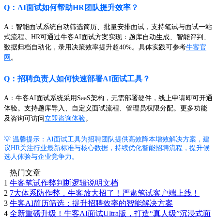
Q：AI面试如何帮助HR团队提升效率？
A：智能面试系统自动筛选简历、批量安排面试，支持笔试与面试一站
式流程。HR可通过牛客AI面试方案实现：题库自动生成、智能评判、
数据归档自动化，录用决策效率提升超40%。具体实践可参考
牛客官
网
。
Q：招聘负责人如何快速部署AI面试工具？
A：牛客AI面试系统采用SaaS架构，无需部署硬件，线上申请即可开通
体验。支持题库导入、自定义面试流程、管理员权限分配。更多功能
及咨询可访问
立即咨询体验
。
💡 温馨提示：AI面试工具为招聘团队提供高效降本增效解决方案，建
议HR关注行业最新标准与核心数据，持续优化智能招聘流程，提升候
选人体验与企业竞争力。
热门文章
1
牛客笔试作弊判断逻辑说明文档
2
7大体系防作弊，牛客放大招了！严肃笔试客户端上线！
3
牛客AI简历筛选：提升招聘效率的智能解决方案
4
全新重磅升级！牛客AI面试Ultra版，打造“真人级”沉浸式面