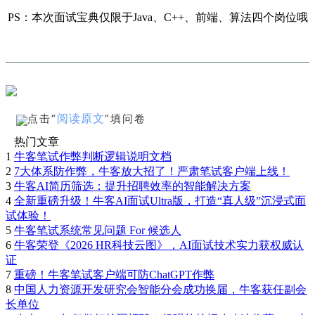
PS：本次面试宝典仅限于Java、C++、前端、算法四个岗位哦
阅读原文
点击“
”填问卷
热门文章
1
牛客笔试作弊判断逻辑说明文档
2
7大体系防作弊，牛客放大招了！严肃笔试客户端上线！
3
牛客AI简历筛选：提升招聘效率的智能解决方案
4
全新重磅升级！牛客AI面试Ultra版，打造“真人级”沉浸式面
试体验！
5
牛客笔试系统常见问题 For 候选人
6
牛客荣登《2026 HR科技云图》，AI面试技术实力获权威认
证
7
重磅！牛客笔试客户端可防ChatGPT作弊
8
中国人力资源开发研究会智能分会成功换届，牛客获任副会
长单位