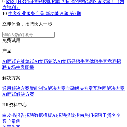
9
攻略 | HR如何做好校园招聘？超强的校招攻略速收藏！（内
含福利）
10
牛客企业服务产品-新功能速递-第7期
立即体验，招聘快人一步
免费试用
产品
AI面试
在线笔试
AI简历筛选
AI简历寻聘
牛客优聘
牛客竞赛
招
聘专场
牛客职播
解决方案
通用解决方案
智能制造解决方案
金融解决方案
互联网解决方案
AI面试解决方案
HR资料中心
白皮书报告
招聘数据模板
AI招聘提效指南
热门招聘干货
名企
客户案例