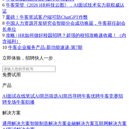
6
牛客荣登《2026 HR科技云图》，AI面试技术实力获权威认
证
7
重磅！牛客笔试客户端可防ChatGPT作弊
8
中国人力资源开发研究会智能分会成功换届，牛客获任副会
长单位
9
攻略 | HR如何做好校园招聘？超强的校招攻略速收藏！（内
含福利）
10
牛客企业服务产品-新功能速递-第7期
立即体验，招聘快人一步
免费试用
产品
AI面试
在线笔试
AI简历筛选
AI简历寻聘
牛客优聘
牛客竞赛
招
聘专场
牛客职播
解决方案
通用解决方案
智能制造解决方案
金融解决方案
互联网解决方案