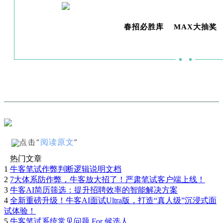
春招必胜库
MAX大抽奖
阅读原文
点击“
”
热门文章
1
牛客笔试作弊判断逻辑说明文档
2
7大体系防作弊，牛客放大招了！严肃笔试客户端上线！
3
牛客AI简历筛选：提升招聘效率的智能解决方案
4
全新重磅升级！牛客AI面试Ultra版，打造“真人级”沉浸式面
试体验！
5
牛客笔试系统常见问题 For 候选人