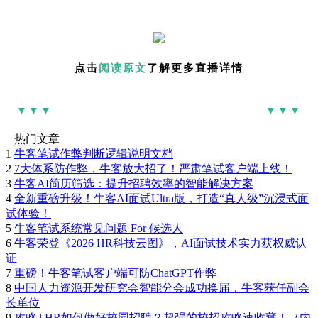
点击
阅读原文
了解更多直播详情
▼▼▼
▼▼▼
热门文章
1
牛客笔试作弊判断逻辑说明文档
2
7大体系防作弊，牛客放大招了！严肃笔试客户端上线！
3
牛客AI简历筛选：提升招聘效率的智能解决方案
4
全新重磅升级！牛客AI面试Ultra版，打造“真人级”沉浸式面
试体验！
5
牛客笔试系统常见问题 For 候选人
6
牛客荣登《2026 HR科技云图》，AI面试技术实力获权威认
证
7
重磅！牛客笔试客户端可防ChatGPT作弊
8
中国人力资源开发研究会智能分会成功换届，牛客获任副会
长单位
9
攻略 | HR如何做好校园招聘？超强的校招攻略速收藏！（内