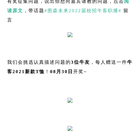
有奖征集问题，说出你想向嘉宾请教的问题，点击
阅
读原文
，带话题
#图森未来2022届校招牛客职播#
留
言
我们会挑选认真描述问题的
3位牛友
，每人赠送一件
牛
客2021新款T恤
！
08月30日
开奖~