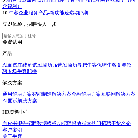
含福利）
10
牛客企业服务产品-新功能速递-第7期
立即体验，招聘快人一步
免费试用
产品
AI面试
在线笔试
AI简历筛选
AI简历寻聘
牛客优聘
牛客竞赛
招
聘专场
牛客职播
解决方案
通用解决方案
智能制造解决方案
金融解决方案
互联网解决方案
AI面试解决方案
HR资料中心
白皮书报告
招聘数据模板
AI招聘提效指南
热门招聘干货
名企
客户案例
关于牛客