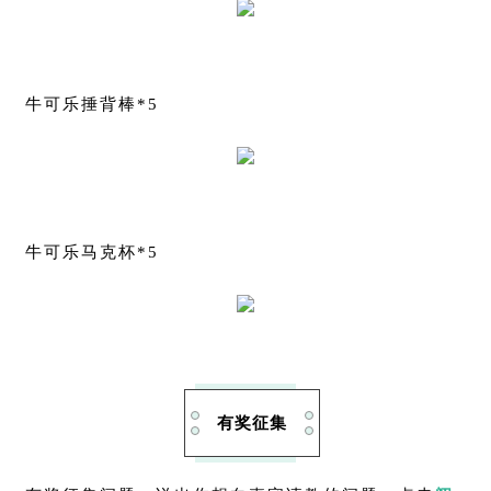
牛可乐捶背棒*5
牛可乐马克杯*5
有奖征集