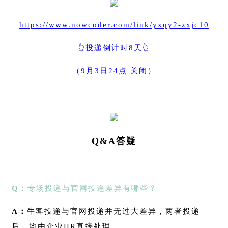
https://www.nowcoder.com/link/yxqy2-zxjc10
👆投递倒计时8天👆
（9月3日24点 关闭）
Q&A答疑
Q：
专场投递与官网投递差异有哪些？
A：
牛客投递与官网投递并无过大差异，两者投递
后，均由企业HR直接处理。