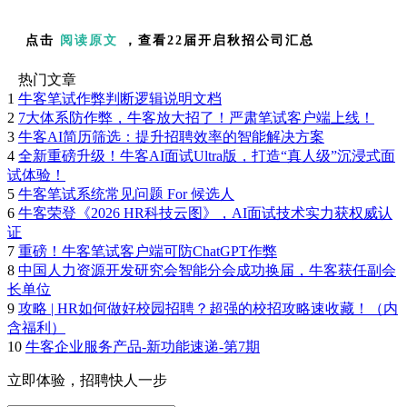
点击
阅读原文
，查看22届开启秋招公司汇总
热门文章
1
牛客笔试作弊判断逻辑说明文档
2
7大体系防作弊，牛客放大招了！严肃笔试客户端上线！
3
牛客AI简历筛选：提升招聘效率的智能解决方案
4
全新重磅升级！牛客AI面试Ultra版，打造“真人级”沉浸式面
试体验！
5
牛客笔试系统常见问题 For 候选人
6
牛客荣登《2026 HR科技云图》，AI面试技术实力获权威认
证
7
重磅！牛客笔试客户端可防ChatGPT作弊
8
中国人力资源开发研究会智能分会成功换届，牛客获任副会
长单位
9
攻略 | HR如何做好校园招聘？超强的校招攻略速收藏！（内
含福利）
10
牛客企业服务产品-新功能速递-第7期
立即体验，招聘快人一步