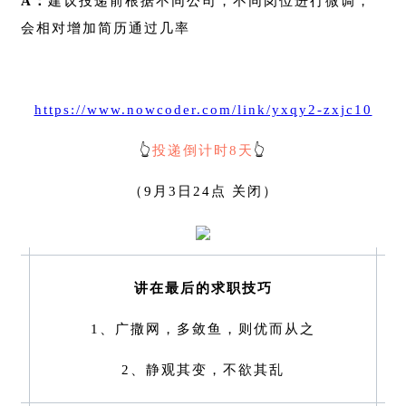
A：
建议投递前根据不同公司，不同岗位进行微调，
会相对增加简历通过几率
https://www.nowcoder.com/link/yxqy2-zxjc10
👆
投递倒计时8天
👆
（9月3日24点 关闭）
讲在最后的求职技巧
1、广撒网，多敛鱼，则优而从之
2、静观其变，不欲其乱