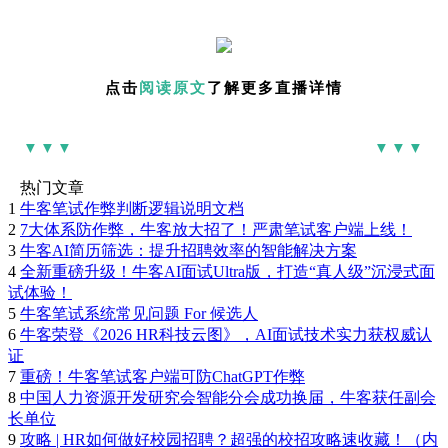
点击
阅读原文
了解更多直播详情
▼▼▼
▼▼▼
热门文章
1
牛客笔试作弊判断逻辑说明文档
2
7大体系防作弊，牛客放大招了！严肃笔试客户端上线！
3
牛客AI简历筛选：提升招聘效率的智能解决方案
4
全新重磅升级！牛客AI面试Ultra版，打造“真人级”沉浸式面
试体验！
5
牛客笔试系统常见问题 For 候选人
6
牛客荣登《2026 HR科技云图》，AI面试技术实力获权威认
证
7
重磅！牛客笔试客户端可防ChatGPT作弊
8
中国人力资源开发研究会智能分会成功换届，牛客获任副会
长单位
9
攻略 | HR如何做好校园招聘？超强的校招攻略速收藏！（内