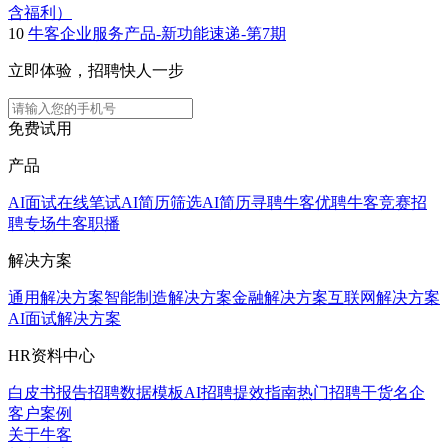
含福利）
10
牛客企业服务产品-新功能速递-第7期
立即体验，招聘快人一步
免费试用
产品
AI面试
在线笔试
AI简历筛选
AI简历寻聘
牛客优聘
牛客竞赛
招
聘专场
牛客职播
解决方案
通用解决方案
智能制造解决方案
金融解决方案
互联网解决方案
AI面试解决方案
HR资料中心
白皮书报告
招聘数据模板
AI招聘提效指南
热门招聘干货
名企
客户案例
关于牛客