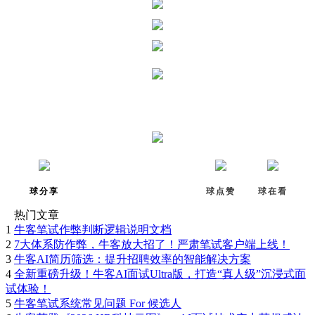
球分享
球点赞
球在看
热门文章
1
牛客笔试作弊判断逻辑说明文档
2
7大体系防作弊，牛客放大招了！严肃笔试客户端上线！
3
牛客AI简历筛选：提升招聘效率的智能解决方案
4
全新重磅升级！牛客AI面试Ultra版，打造“真人级”沉浸式面
试体验！
5
牛客笔试系统常见问题 For 候选人