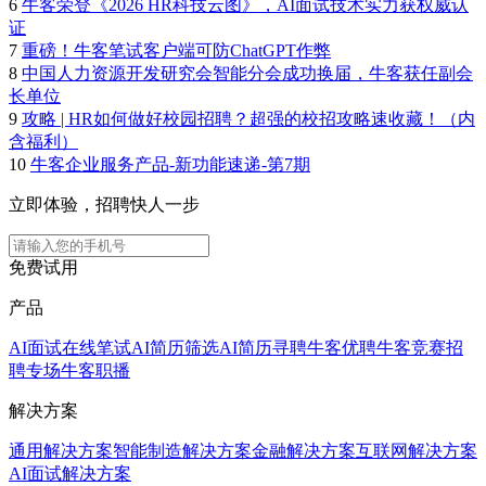
6
牛客荣登《2026 HR科技云图》，AI面试技术实力获权威认
证
7
重磅！牛客笔试客户端可防ChatGPT作弊
8
中国人力资源开发研究会智能分会成功换届，牛客获任副会
长单位
9
攻略 | HR如何做好校园招聘？超强的校招攻略速收藏！（内
含福利）
10
牛客企业服务产品-新功能速递-第7期
立即体验，招聘快人一步
免费试用
产品
AI面试
在线笔试
AI简历筛选
AI简历寻聘
牛客优聘
牛客竞赛
招
聘专场
牛客职播
解决方案
通用解决方案
智能制造解决方案
金融解决方案
互联网解决方案
AI面试解决方案