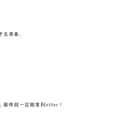
才去准备。
终就一定能拿到offer！