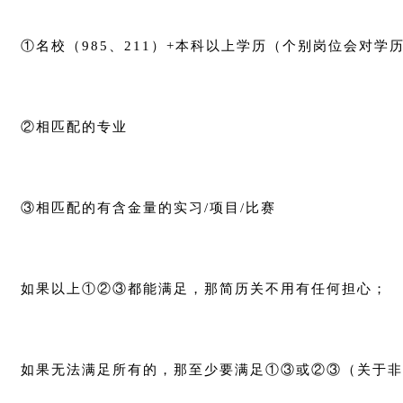
①名校（985、211）+本科以上学历（个别岗位会对
②相匹配的专业
③相匹配的有含金量的实习/项目/比赛
如果以上①②③都能满足，那简历关不用有任何担心；
如果无法满足所有的，那至少要满足①③或②③（关于非