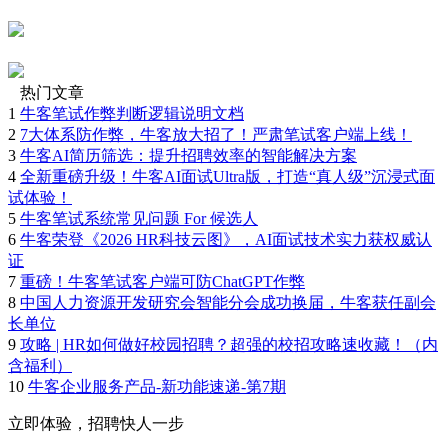
热门文章
1
牛客笔试作弊判断逻辑说明文档
2
7大体系防作弊，牛客放大招了！严肃笔试客户端上线！
3
牛客AI简历筛选：提升招聘效率的智能解决方案
4
全新重磅升级！牛客AI面试Ultra版，打造“真人级”沉浸式面
试体验！
5
牛客笔试系统常见问题 For 候选人
6
牛客荣登《2026 HR科技云图》，AI面试技术实力获权威认
证
7
重磅！牛客笔试客户端可防ChatGPT作弊
8
中国人力资源开发研究会智能分会成功换届，牛客获任副会
长单位
9
攻略 | HR如何做好校园招聘？超强的校招攻略速收藏！（内
含福利）
10
牛客企业服务产品-新功能速递-第7期
立即体验，招聘快人一步