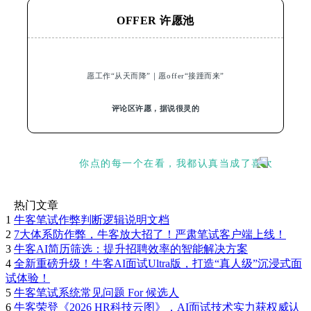
OFFER 许愿池
愿工作“从天而降”｜愿offer“接踵而来”
评论区许愿，据说很灵的
你点的每一个在看，我都认真当成了喜欢
热门文章
1
牛客笔试作弊判断逻辑说明文档
2
7大体系防作弊，牛客放大招了！严肃笔试客户端上线！
3
牛客AI简历筛选：提升招聘效率的智能解决方案
4
全新重磅升级！牛客AI面试Ultra版，打造“真人级”沉浸式面
试体验！
5
牛客笔试系统常见问题 For 候选人
6
牛客荣登《2026 HR科技云图》，AI面试技术实力获权威认