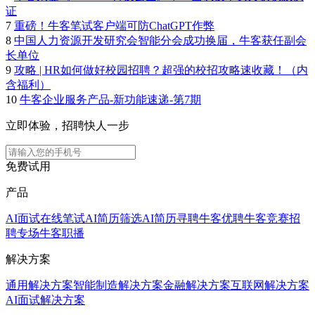
证
7
重磅！牛客笔试客户端可防ChatGPT作弊
8
中国人力资源开发研究会智能分会成功换届，牛客获任副会
长单位
9
攻略 | HR如何做好校园招聘？超强的校招攻略速收藏！（内
含福利）
10
牛客企业服务产品-新功能速递-第7期
立即体验，招聘快人一步
免费试用
产品
AI面试
在线笔试
AI简历筛选
AI简历寻聘
牛客优聘
牛客竞赛
招
聘专场
牛客职播
解决方案
通用解决方案
智能制造解决方案
金融解决方案
互联网解决方案
AI面试解决方案