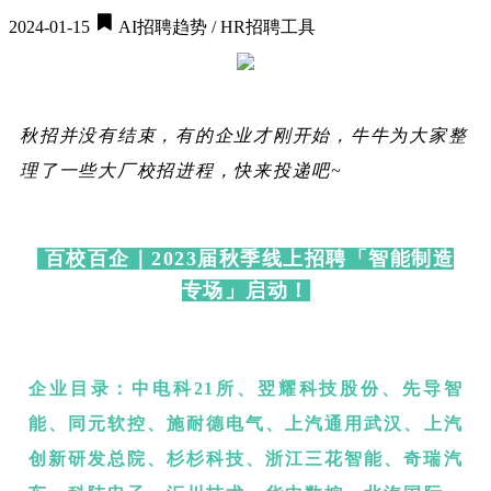
2024-01-15
AI招聘趋势 / HR招聘工具
秋招并没有结束，有的企业才刚开始，牛牛为大家整
理了一些大厂校招进程，快来投递吧~
百校百企｜2023届秋季线上招聘
「智能制造
专场」启动！
企业目录
：
中电科21所、
翌耀科技股份、
先导智
能、
同元软控、
施耐德电气、
上汽通用武汉、
上汽
创新研发总院、
杉杉科技、
浙江三花智能、
奇瑞汽