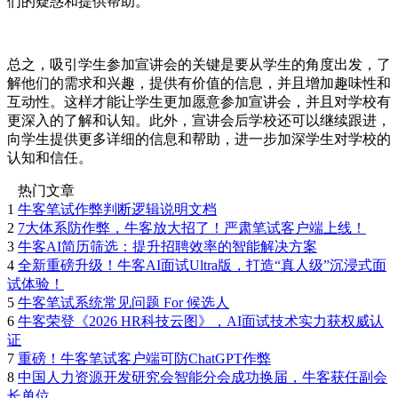
们的疑惑和提供帮助。
总之，吸引学生参加宣讲会的关键是要从学生的角度出发，了
解他们的需求和兴趣，提供有价值的信息，并且增加趣味性和
互动性。这样才能让学生更加愿意参加宣讲会，并且对学校有
更深入的了解和认知。此外，宣讲会后学校还可以继续跟进，
向学生提供更多详细的信息和帮助，进一步加深学生对学校的
认知和信任。
热门文章
1
牛客笔试作弊判断逻辑说明文档
2
7大体系防作弊，牛客放大招了！严肃笔试客户端上线！
3
牛客AI简历筛选：提升招聘效率的智能解决方案
4
全新重磅升级！牛客AI面试Ultra版，打造“真人级”沉浸式面
试体验！
5
牛客笔试系统常见问题 For 候选人
6
牛客荣登《2026 HR科技云图》，AI面试技术实力获权威认
证
7
重磅！牛客笔试客户端可防ChatGPT作弊
8
中国人力资源开发研究会智能分会成功换届，牛客获任副会
长单位