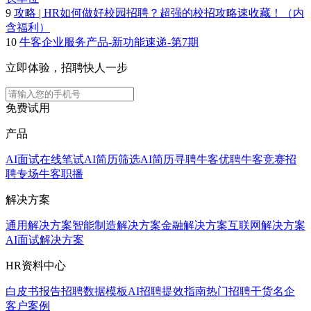
9
攻略 | HR如何做好校园招聘？超强的校招攻略速收藏！（内
含福利）
10
牛客企业服务产品-新功能速递-第7期
立即体验，招聘快人一步
免费试用
产品
AI面试
在线笔试
AI简历筛选
AI简历寻聘
牛客优聘
牛客竞赛
招
聘专场
牛客职播
解决方案
通用解决方案
智能制造解决方案
金融解决方案
互联网解决方案
AI面试解决方案
HR资料中心
白皮书报告
招聘数据模板
AI招聘提效指南
热门招聘干货
名企
客户案例