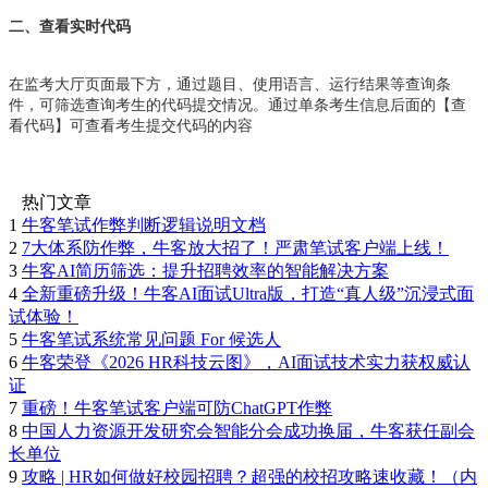
二、查看实时代码
在监考大厅页面最下方，通过题目、使用语言、运行结果等查询条
件，可筛选查询考生的代码提交情况。通过单条考生信息后面的【查
看代码】可查看考生提交代码的内容
热门文章
1
牛客笔试作弊判断逻辑说明文档
2
7大体系防作弊，牛客放大招了！严肃笔试客户端上线！
3
牛客AI简历筛选：提升招聘效率的智能解决方案
4
全新重磅升级！牛客AI面试Ultra版，打造“真人级”沉浸式面
试体验！
5
牛客笔试系统常见问题 For 候选人
6
牛客荣登《2026 HR科技云图》，AI面试技术实力获权威认
证
7
重磅！牛客笔试客户端可防ChatGPT作弊
8
中国人力资源开发研究会智能分会成功换届，牛客获任副会
长单位
9
攻略 | HR如何做好校园招聘？超强的校招攻略速收藏！（内