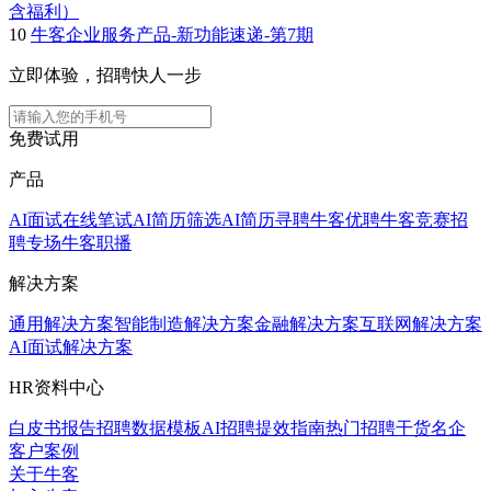
含福利）
10
牛客企业服务产品-新功能速递-第7期
立即体验，招聘快人一步
免费试用
产品
AI面试
在线笔试
AI简历筛选
AI简历寻聘
牛客优聘
牛客竞赛
招
聘专场
牛客职播
解决方案
通用解决方案
智能制造解决方案
金融解决方案
互联网解决方案
AI面试解决方案
HR资料中心
白皮书报告
招聘数据模板
AI招聘提效指南
热门招聘干货
名企
客户案例
关于牛客