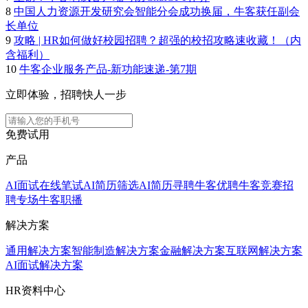
8
中国人力资源开发研究会智能分会成功换届，牛客获任副会
长单位
9
攻略 | HR如何做好校园招聘？超强的校招攻略速收藏！（内
含福利）
10
牛客企业服务产品-新功能速递-第7期
立即体验，招聘快人一步
免费试用
产品
AI面试
在线笔试
AI简历筛选
AI简历寻聘
牛客优聘
牛客竞赛
招
聘专场
牛客职播
解决方案
通用解决方案
智能制造解决方案
金融解决方案
互联网解决方案
AI面试解决方案
HR资料中心