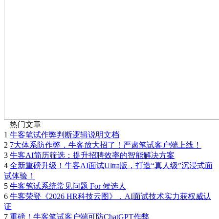
热门文章
1
牛客笔试作弊判断逻辑说明文档
2
7大体系防作弊，牛客放大招了！严肃笔试客户端上线！
3
牛客AI简历筛选：提升招聘效率的智能解决方案
4
全新重磅升级！牛客AI面试Ultra版，打造“真人级”沉浸式面
试体验！
5
牛客笔试系统常见问题 For 候选人
6
牛客荣登《2026 HR科技云图》，AI面试技术实力获权威认
证
7
重磅！牛客笔试客户端可防ChatGPT作弊