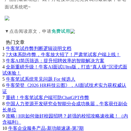
面试系统吧~
▼点击阅读原文，申请
免费试用
热门文章
1
牛客笔试作弊判断逻辑说明文档
2
7大体系防作弊，牛客放大招了！严肃笔试客户端上线！
3
牛客AI简历筛选：提升招聘效率的智能解决方案
4
全新重磅升级！牛客AI面试Ultra版，打造“真人级”沉浸式面
试体验！
5
牛客笔试系统常见问题 For 候选人
6
牛客荣登《2026 HR科技云图》，AI面试技术实力获权威认
证
7
重磅！牛客笔试客户端可防ChatGPT作弊
8
中国人力资源开发研究会智能分会成功换届，牛客获任副会
长单位
9
攻略 | HR如何做好校园招聘？超强的校招攻略速收藏！（内
含福利）
10
牛客企业服务产品-新功能速递-第7期