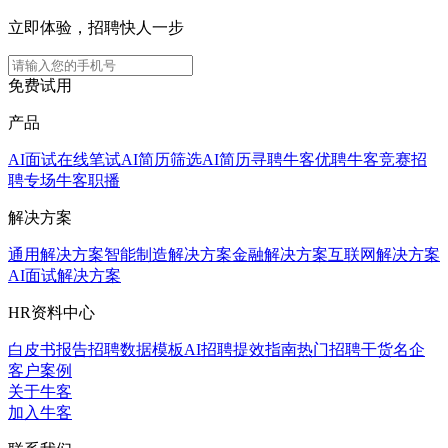
立即体验，招聘快人一步
免费试用
产品
AI面试
在线笔试
AI简历筛选
AI简历寻聘
牛客优聘
牛客竞赛
招
聘专场
牛客职播
解决方案
通用解决方案
智能制造解决方案
金融解决方案
互联网解决方案
AI面试解决方案
HR资料中心
白皮书报告
招聘数据模板
AI招聘提效指南
热门招聘干货
名企
客户案例
关于牛客
加入牛客