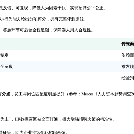
致反馈、可复现，降低人为因素干扰，实现招聘公平公正。
力/行为能力给出分项评分，拥有完整评测溯源。
程、答题环节可后台全程追溯，保障选人用人合规性。
传统面
论稳定
依赖面
录全留痕
难发现
析
经验判
百分点
，员工与岗位匹配度明显提升（参考：Mercer《人力资本趋势调查20
验为主”，HR数据盲区被全面打通，极大增强招聘决策的精准性。
特征等，助力企业持续优化招聘画像。