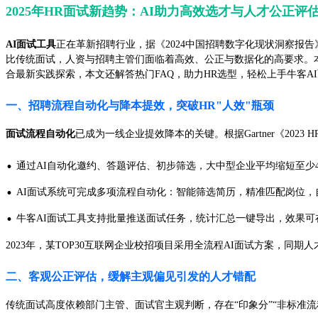
2025年HR面试新趋势：AI助力高效选才与人才公正评
AI面试工具
正在革新招聘行业，据《2024中国招聘数字化现状洞察报告
比传统面试，人资与招聘主管们面临着高效、公正与数据化的高要求。
合最新实践探索，本文还解答热门FAQ，助力HR选型，轻松上手牛客A
一、招聘流程自动化与降本提效，突破HR"人效"瓶颈
面试流程自动化
已成为一线企业提效降本的关键。根据Gartner《20
·
通过AI自动化邀约、答题评估、初步筛选，大中型企业平均缩短至少4
·
AI面试系统可完成多项流程自动化：智能筛选简历，精准匹配岗位
·
牛客AI面试工具支持批量推送面试任务，统计汇总一键导出，效果可
2023年，某TOP30互联网企业校招项目采用全流程AI面试方案，同
二、客观公正评估，缓解主观偏见引发的人才错配
传统面试高度依赖部门主管、面试官主观判断，存在“印象分”“非标准流程