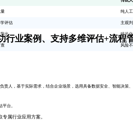
传统人
批量
纯人工
科学评估
主观判
时导出
碎片化
成功行业案例、支持多维评估+流程
可查
风险不
聘负责人，基于实际需求，结合企业场景，选用具备数据安全、智能决策、
估平台。
取专属行业应用方案。