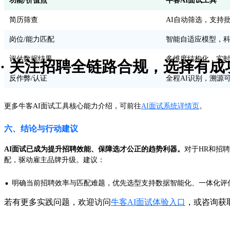
功能/价值点
牛客AI面试工具
简历筛查
AI自动筛选，支持
岗位/能力匹配
智能自适应模型，
评估数据结果
多维度结构化，实
· 关注招聘全链路合规，选择有
反作弊/认证
全程AI识别，溯源
更多牛客AI面试工具核心能力介绍，可前往
AI面试系统详情页
。
六、结论与行动建议
AI面试已成为提升招聘效能、保障选才公正的趋势利器。
对于HR和招
配，驱动雇主品牌升级。建议：
·
明确当前招聘效率与匹配难题，优先选型支持数据智能化、一体化评
若有更多实践问题，欢迎访问
牛客AI面试体验入口
，或咨询获