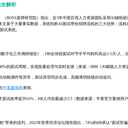
估全解析
》（BOSS直聘研究院）指出，近3年中国百强人力资源团队采用AI辅助面
本文基于大量事实数据，系统剖析AI面试带给招聘流程的三大优势：流程
I面试系统。
23 HR数字化工作调研报告》，HR在传统面试环节中平均耗时高达3-5天
0%的面试周期，实现批量处理与实时反馈（来源：IBM《AI赋能人力资源
，自动检测作答异常，面试评语同步生成，高频薄弱技能自动追问。
在
牛客案例库
查阅。
期人才面试效率提升63%，HR人均负载减少2/3（数据来源：牛客官方案
”带来的误判。2022年世界经济论坛报告指出，74%的HR承认“面试官