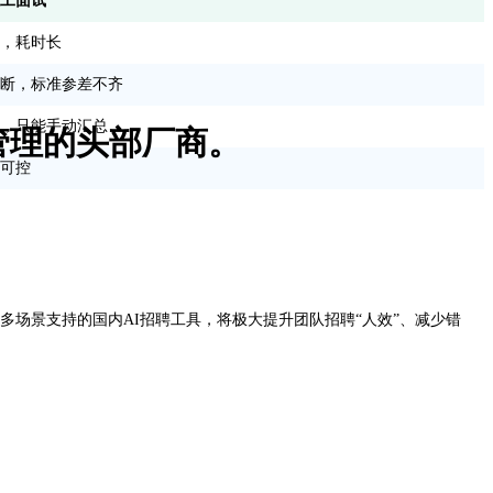
工面试
，耗时长
断，标准参差不齐
，只能手动汇总
管理的头部厂商。
可控
多场景支持的国内AI招聘工具，将极大提升团队招聘“人效”、减少错