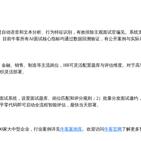
通过自动语音和文本分析、行为特征识别，有效排除主观面试官偏见。系统
。目前牛客所有AI面试核心指标均通过数据回溯验证，有公开案例与实际
营、金融、销售、制造等主流岗位，HR可灵活配置题库与评估维度。对于高
组织灵活部署。
I面试系统，设置面试题库、岗位匹配和评分规则；2）批量分发面试邀约
几乎零代码即可启动全流程智能评估，最快当天部署。
00家大中型企业，行业案例详见
牛客案例库
。欢迎访问
牛客官网
了解更多