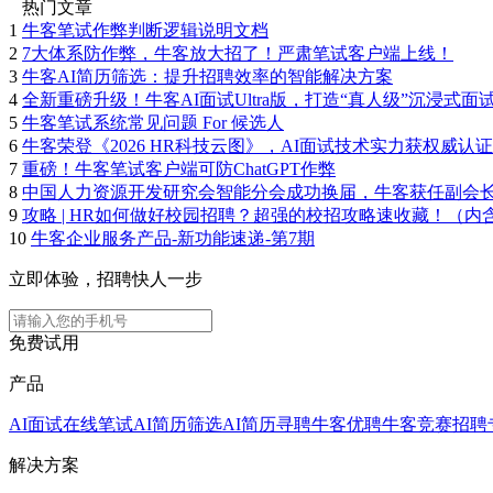
热门文章
1
牛客笔试作弊判断逻辑说明文档
2
7大体系防作弊，牛客放大招了！严肃笔试客户端上线！
3
牛客AI简历筛选：提升招聘效率的智能解决方案
4
全新重磅升级！牛客AI面试Ultra版，打造“真人级”沉浸式面
5
牛客笔试系统常见问题 For 候选人
6
牛客荣登《2026 HR科技云图》，AI面试技术实力获权威认证
7
重磅！牛客笔试客户端可防ChatGPT作弊
8
中国人力资源开发研究会智能分会成功换届，牛客获任副会
9
攻略 | HR如何做好校园招聘？超强的校招攻略速收藏！（内
10
牛客企业服务产品-新功能速递-第7期
立即体验，招聘快人一步
免费试用
产品
AI面试
在线笔试
AI简历筛选
AI简历寻聘
牛客优聘
牛客竞赛
招聘
解决方案