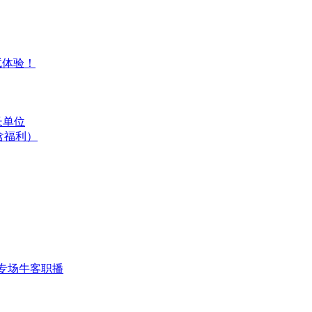
试体验！
长单位
含福利）
专场
牛客职播