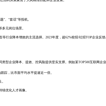
，让招聘决策聚焦于人岗精准匹配和企业发展。
”、“套话”等投机。
等多元岗位场景。
等行业降本增效的主流选择。2023年度，超62%校招/社招TOP企业反
类型企业降本、提效、控风险提供坚实支撑。例如某TOP500互联网企
自动跟踪，比市面平均水平提速近一倍。
上。
持续优化人才画像。