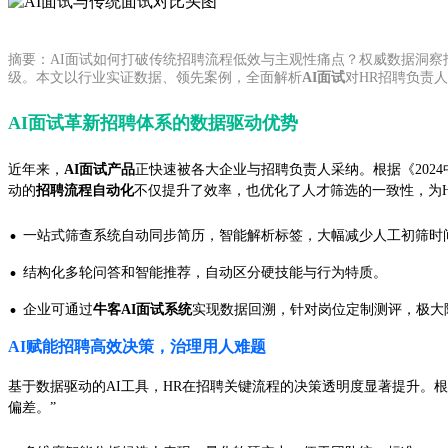
摘要：AI面试如何打破传统招聘流程低效与主观性痛点？权威数据洞察招
级。本文以行业实证数据、领先案例，全面解析
AI面试
对HR招聘负责
AI面试革新招聘体系的数据驱动优势
近年来，
AI面试产品
正快速被各大企业与招聘负责人采纳。根据《2024中
动的
招聘流程自动化
不仅提升了效率，也优化了人才筛选的一致性，为
·
一站式筛查系统自动同步简历，智能解析标签，大幅减少人工初筛时
·
结构化多轮问答和智能推荐，自动区分硬技能与行为特质。
·
企业可通过
牛客AI面试系统
实现数据回溯，针对岗位定制测评，极大
AI赋能招聘高效决策，治理用人难题
基于数据驱动的AI工具，HR在招聘关键流程的决策透明度显著提升。根据
偏差。”