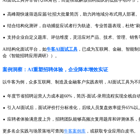
AI面试工具并非替代HR角色，而是彻底解放招聘团队的低效手动环节
·
高峰期快速筛选应届/社招大批量简历，助力跨地域分布式用人部署。
·
结合结构化测评，自动捕捉应试者行为轨迹、专业答题表现，杜绝“刷题
·
支持企业自定义题库、评估维度，灵活应对产品、技术、管理、销售
AI结构化面试平台，如
牛客AI面试工具
，已成为互联网、金融、智能制造
会《智能招聘应用调研》）。
案例洞察：AI重塑招聘体验，企业降本增效实证
以牛客为例，众多互联网、制造及金融客户实践表明，AI面试工具为不同
·
年度节省招聘运营人力成本超60%，简历-面试-录用流程实现全栈
·
引入AI面试后，面试评价打分标准化，后续人员复盘效率提升65%以
·
应聘者体验满意度上升，招聘团队能够高频次复用题库和评测体系，
更多名企实践与场景落地可查阅
牛客案例库
，或获取专业应用白皮书。