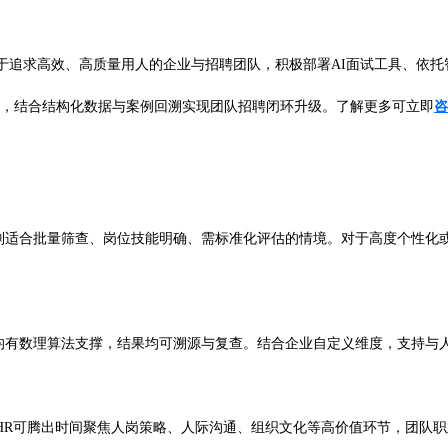
于追求高效、高质量用人的企业与招聘团队，积极部署AI面试工具、依
程，结合结构化数据与案例回溯实现团队招聘闭环升级。了解更多可立即
咨
别适合批量筛查、岗位技能明确、需标准化评估的情境。对于高度个性化或
估均有数理算法支撑，结果均可溯源与复查。结合企业自定义维度，支持与
”。HR可腾出时间聚焦人岗策略、人际沟通、组织文化等高价值环节，团队