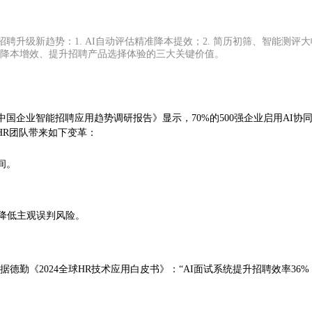
聘升级新趋势：1. AI自动评估精准降本提效；2. 简历初筛、智能测评
人降本增效、提升招聘产品选择体验的三大关键价值。
国企业智能招聘应用趋势调研报告》显示，70%的500强企业启用AI协同面
HR团队带来如下变革：
间。
降低主观误判风险。
德勤《2024全球HR技术应用白皮书》：“AI面试系统提升招聘效率3