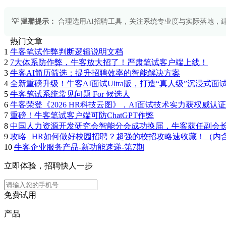
💡 温馨提示：
合理选用AI招聘工具，关注系统专业度与实际落地，建议HR团队持续学习行业
热门文章
1
牛客笔试作弊判断逻辑说明文档
2
7大体系防作弊，牛客放大招了！严肃笔试客户端上线！
3
牛客AI简历筛选：提升招聘效率的智能解决方案
4
全新重磅升级！牛客AI面试Ultra版，打造“真人级”沉浸式面
5
牛客笔试系统常见问题 For 候选人
6
牛客荣登《2026 HR科技云图》，AI面试技术实力获权威认证
7
重磅！牛客笔试客户端可防ChatGPT作弊
8
中国人力资源开发研究会智能分会成功换届，牛客获任副会
9
攻略 | HR如何做好校园招聘？超强的校招攻略速收藏！（内
10
牛客企业服务产品-新功能速递-第7期
立即体验，招聘快人一步
免费试用
产品