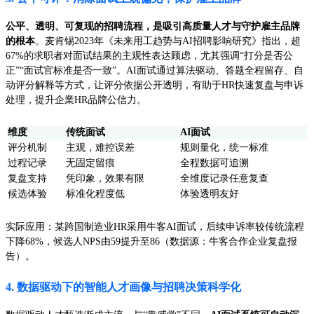
公平、透明、可复现的招聘流程，是吸引高质量人才与守护雇主品牌
的根本
。麦肯锡2023年《未来用工趋势与AI招聘影响研究》指出，超
67%的求职者对面试结果的主观性表达顾虑，尤其强调“打分是否公
正”“面试官标准是否一致”。AI面试通过算法驱动、答题全程留存、自
动评分解释等方式，让评分依据公开透明，有助于HR快速复盘与申诉
处理，提升企業HR品牌公信力。
维度
传统面试
AI面试
评分机制
主观，难控误差
规则量化，统一标准
过程记录
无固定留痕
全程数据可追溯
复盘支持
凭印象，效果有限
全维度记录任意复查
候选体验
标准化程度低
体验透明友好
实际应用：某跨国制造业HR采用牛客AI面试，后续申诉率较传统流程
下降68%，候选人NPS由59提升至86（数据源：牛客合作企业复盘报
告）。
4. 数据驱动下的智能人才画像与招聘决策科学化