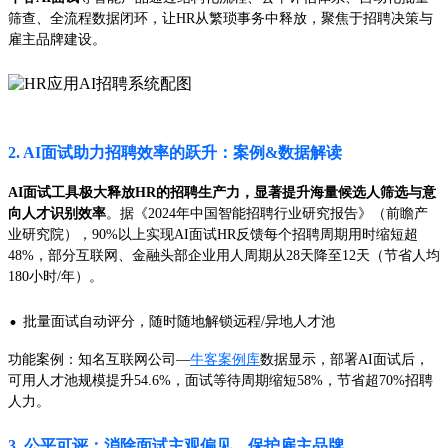
筛查、全流程数据闭环，让HR从繁琐事务中释放，聚焦于招聘决策与
雇主品牌建设。
2. AI面试助力招聘效率的跃升：案例&数据解读
AI面试工具极大释放HR的招聘生产力，显著提升海量候选人筛选与意
向人才识别效率
。据《2024年中国智能招聘行业研究报告》（前瞻产
业研究院），90%以上实现AI面试HR反馈每个招聘周期用时缩短超
48%，部分互联网、金融头部企业用人周期从28天降至12天（节省人均
180小时/年）。
·
批量面试自动评分，随时随地解锁远程/异地人才池
功能案例：知名互联网公司—
牛客案例库
数据显示，部署AI面试后，
可用人才池规模提升54.6%，面试等待周期缩短58%，节省超70%招聘
人力。
3. 公平可评：消除面试主观偏见，保护雇主品牌