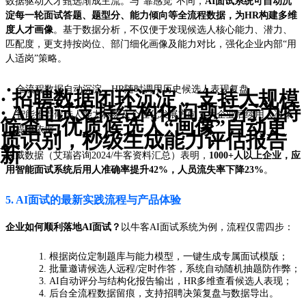
数据驱动人才甄选渐成主流。与“靠感觉”不同，
AI面试系统可自动沉
淀每一轮面试答题、题型分、能力倾向等全流程数据，为HR构建多维
度人才画像
。基于数据分析，不仅便于发现候选人核心能力、潜力、
匹配度，更支持按岗位、部门细化画像及能力对比，强化企业内部“用
人适岗”策略。
·
全流程数据自动沉淀，HR随时调用历史候选人表现复盘
· 招聘数据闭环沉淀，支持大规模
· AI面试支持结构化问题与行为特
智能推荐候选人能力标签及个性化发展方向，为企业后续用人决策
·
筛查与优质候选人“画像”自动更
提供依据
质识别，秒级生成能力评估报告
新
权威数据（艾瑞咨询2024/牛客资料汇总）表明，
1000+人以上企业，应
用智能面试系统后用人准确率提升42%，人员流失率下降23%
。
5. AI面试的最新实践流程与产品体验
企业如何顺利落地AI面试？
以牛客AI面试系统为例，流程仅需四步：
根据岗位定制题库与能力模型，一键生成专属面试模版；
批量邀请候选人远程/定时作答，系统自动随机抽题防作弊；
AI自动评分与结构化报告输出，HR多维查看候选人表现；
后台全流程数据留痕，支持招聘决策复盘与数据导出。