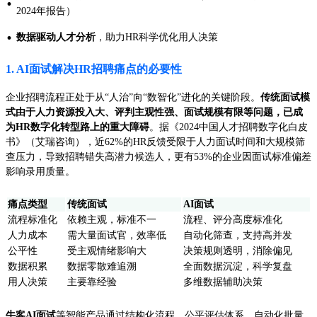
·
2024年报告）
·
数据驱动人才分析
，助力HR科学优化用人决策
1. AI面试解决HR招聘痛点的必要性
企业招聘流程正处于从“人治”向“数智化”进化的关键阶段。
传统面试模
式由于人力资源投入大、评判主观性强、面试规模有限等问题，已成
为HR数字化转型路上的重大障碍
。据《2024中国人才招聘数字化白皮
书》（艾瑞咨询），近62%的HR反馈受限于人力面试时间和大规模筛
查压力，导致招聘错失高潜力候选人，更有53%的企业因面试标准偏差
影响录用质量。
痛点类型
传统面试
AI面试
流程标准化
依赖主观，标准不一
流程、评分高度标准化
人力成本
需大量面试官，效率低
自动化筛查，支持高并发
公平性
受主观情绪影响大
决策规则透明，消除偏见
数据积累
数据零散难追溯
全面数据沉淀，科学复盘
用人决策
主要靠经验
多维数据辅助决策
牛客AI面试
等智能产品通过结构化流程、公平评估体系、自动化批量