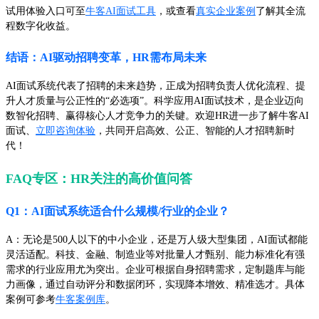
试用体验入口可至
牛客AI面试工具
，或查看
真实企业案例
了解其全流
程数字化收益。
结语：AI驱动招聘变革，HR需布局未来
AI面试系统代表了招聘的未来趋势，正成为招聘负责人优化流程、提
升人才质量与公正性的“必选项”。科学应用AI面试技术，是企业迈向
数智化招聘、赢得核心人才竞争力的关键。欢迎HR进一步了解牛客AI
面试、
立即咨询体验
，共同开启高效、公正、智能的人才招聘新时
代！
FAQ专区：HR关注的高价值问答
Q1：AI面试系统适合什么规模/行业的企业？
A：无论是500人以下的中小企业，还是万人级大型集团，AI面试都能
灵活适配。科技、金融、制造业等对批量人才甄别、能力标准化有强
需求的行业应用尤为突出。企业可根据自身招聘需求，定制题库与能
力画像，通过自动评分和数据闭环，实现降本增效、精准选才。具体
案例可参考
牛客案例库
。