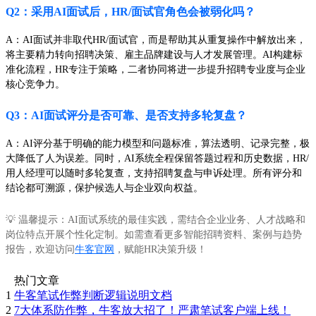
Q2：采用AI面试后，HR/面试官角色会被弱化吗？
A：AI面试并非取代HR/面试官，而是帮助其从重复操作中解放出来，
将主要精力转向招聘决策、雇主品牌建设与人才发展管理。AI构建标
准化流程，HR专注于策略，二者协同将进一步提升招聘专业度与企业
核心竞争力。
Q3：AI面试评分是否可靠、是否支持多轮复盘？
A：AI评分基于明确的能力模型和问题标准，算法透明、记录完整，极
大降低了人为误差。同时，AI系统全程保留答题过程和历史数据，HR/
用人经理可以随时多轮复查，支持招聘复盘与申诉处理。所有评分和
结论都可溯源，保护候选人与企业双向权益。
💡 温馨提示：AI面试系统的最佳实践，需结合企业业务、人才战略和
岗位特点开展个性化定制。如需查看更多智能招聘资料、案例与趋势
报告，欢迎访问
牛客官网
，赋能HR决策升级！
热门文章
1
牛客笔试作弊判断逻辑说明文档
2
7大体系防作弊，牛客放大招了！严肃笔试客户端上线！