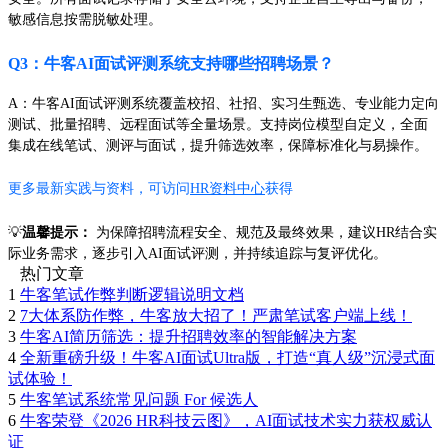
敏感信息按需脱敏处理。
Q3：牛客AI面试评测系统支持哪些招聘场景？
A：牛客AI面试评测系统覆盖校招、社招、实习生甄选、专业能力定向
测试、批量招聘、远程面试等全量场景。支持岗位模型自定义，全面
集成在线笔试、测评与面试，提升筛选效率，保障标准化与易操作。
更多最新实践与资料，可访问
HR资料中心
获得
💡
温馨提示：
为保障招聘流程安全、规范及最终效果，建议HR结合实
际业务需求，逐步引入AI面试评测，并持续追踪与复评优化。
热门文章
1
牛客笔试作弊判断逻辑说明文档
2
7大体系防作弊，牛客放大招了！严肃笔试客户端上线！
3
牛客AI简历筛选：提升招聘效率的智能解决方案
4
全新重磅升级！牛客AI面试Ultra版，打造“真人级”沉浸式面
试体验！
5
牛客笔试系统常见问题 For 候选人
6
牛客荣登《2026 HR科技云图》，AI面试技术实力获权威认
证