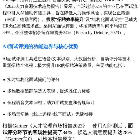
《2023人力资源技术趋势报告》显示，全球超过62%的企业已在面试流
程中引入AI辅助评测工具，旨在降低人力操作风险，实现公正筛选
（来源：德勤官网）。
搜索“招聘效率提升”
及“结构化面试管控”已成为
HR岗位高频需求点。采用AI面试评测，将招聘所需时间平均缩短
39%，企业整体招录留存率提升24%（Bersin by Deloitte, 2023）。
AI面试评测的功能边界与核心优势
AI面试评测工具通过语音/文本识别、大数据分析、自动评分等技术，
重塑招聘全流程，极大提升HR的招聘决策质量。主要功能包括：
·
实时结构化面试提问与评分
·
多维数据追踪候选人表现，提炼胜任力标签
·
全程语音文本归档，助力面试复盘和合规审计
·
多场景切换（线上远程+线下面试）无缝衔接
根据Gartner《人才管理市场报告2023》，使用AI评测后，
面
试评分环节的客观性提高了34%
，候选人满意度提升达28%
（Gartner主页，可检索报告原文）。