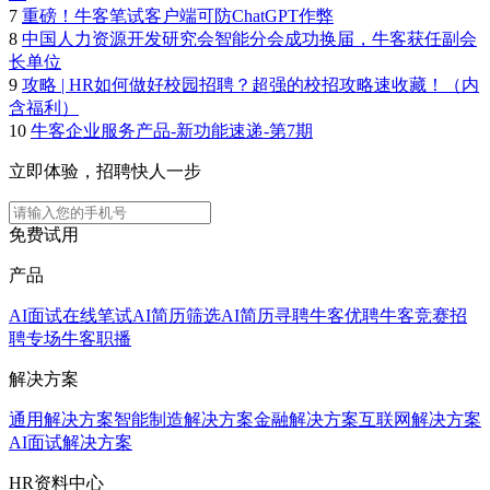
7
重磅！牛客笔试客户端可防ChatGPT作弊
8
中国人力资源开发研究会智能分会成功换届，牛客获任副会
长单位
9
攻略 | HR如何做好校园招聘？超强的校招攻略速收藏！（内
含福利）
10
牛客企业服务产品-新功能速递-第7期
立即体验，招聘快人一步
免费试用
产品
AI面试
在线笔试
AI简历筛选
AI简历寻聘
牛客优聘
牛客竞赛
招
聘专场
牛客职播
解决方案
通用解决方案
智能制造解决方案
金融解决方案
互联网解决方案
AI面试解决方案
HR资料中心