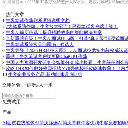
💡 温馨提示：2025年HR数字化转型步入深水区，建议尽早试用AI面
热门文章
1
牛客笔试作弊判断逻辑说明文档
2
7大体系防作弊，牛客放大招了！严肃笔试客户端上线！
3
牛客AI简历筛选：提升招聘效率的智能解决方案
4
全新重磅升级！牛客AI面试Ultra版，打造“真人级”沉浸式面
5
牛客笔试系统常见问题 For 候选人
6
牛客荣登《2026 HR科技云图》，AI面试技术实力获权威认证
7
重磅！牛客笔试客户端可防ChatGPT作弊
8
中国人力资源开发研究会智能分会成功换届，牛客获任副会
9
攻略 | HR如何做好校园招聘？超强的校招攻略速收藏！（内
10
牛客企业服务产品-新功能速递-第7期
立即体验，招聘快人一步
免费试用
产品
AI面试
在线笔试
AI简历筛选
AI简历寻聘
牛客优聘
牛客竞赛
招聘