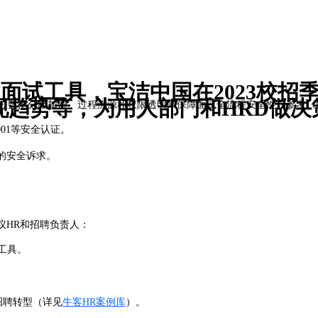
I面试工具，宝洁中国在2023校招
现趋势等，为用人部门和HRD做决
通过数据分级加密、过程溯源和权限透明来保障面试全流程安全性（参考《网
01等安全认证。
的安全诉求。
议HR和招聘负责人：
工具。
招聘转型（详见
牛客HR案例库
）。