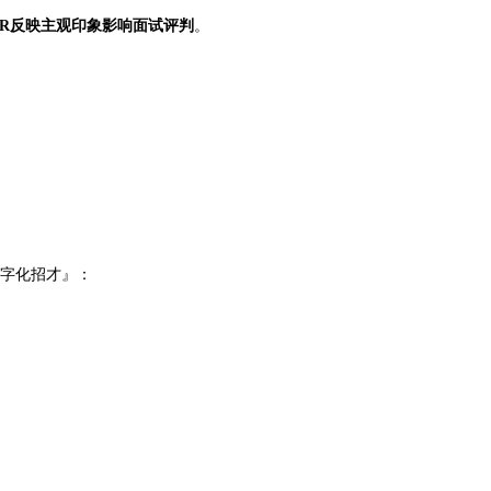
HR反映主观印象影响面试评判
。
。
数字化招才』：