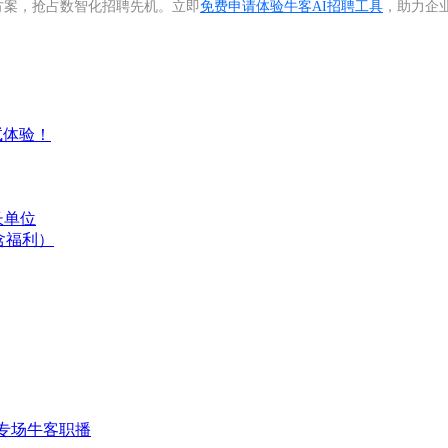
试方案，抢占数智化招聘先机。立即
免费申请体验牛客AI招聘工具
，助力企
试体验！
长单位
含福利）
专场
牛客职播