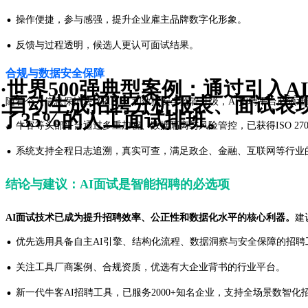
·
操作便捷，参与感强，提升企业雇主品牌数字化形象。
·
反馈与过程透明，候选人更认可面试结果。
合规与数据安全保障
·世界500强典型案例：通过引入A
·自动生成招聘分析报表、面试表
随着个人信息保护法（PIPL）和数据安全监管升级，AI招聘平台必须
了35%的人工面试排班。
·
牛客等头部平台通过多重加密、数据隔离与风险管控，已获得ISO 270
·
系统支持全程日志追溯，真实可查，满足政企、金融、互联网等行业
结论与建议：AI面试是智能招聘的必选项
AI面试技术已成为提升招聘效率、公正性和数据化水平的核心利器。
建
·
优先选用具备自主AI引擎、结构化流程、数据洞察与安全保障的招聘
·
关注工具厂商案例、合规资质，优选有大企业背书的行业平台。
·
新一代牛客AI招聘工具，已服务2000+知名企业，支持全场景数智化