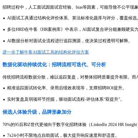
招聘过程中，人工面试因面试官经验、bias等因素，可能导致不公平现
·
AI面试工具通过结构化评价体系、算法标准化题库与评分，覆盖候选
·
多位HRD在牛客《HR案例库》中表示，AI面试复合评分能兼顾硬
·
AI数据分析对面试全流程进行追踪溯源，使决策过程透明可解释。
进一步了解牛客AI面试工具的结构化评估方案
数据化驱动持续优化：招聘流程可迭代、可分析
传统招聘流程数据分散，难以追踪复盘，对整体招聘质量提升有限。而A
·
精准追踪面试转化率、录用后绩效表现等，支撑招聘ROI提升。
·
实时复盘及弱项环节挖掘，驱动面试流程-评估体系“双提升”。
候选人体验升级，品牌形象加分
70%的95后和Z世代更倾向于数字化招聘体验（LinkedIn 2024 HR Ins
·
7x24小时不限地点自助面试，极大提升响应速度和舒适度。