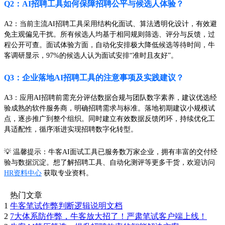
Q2：AI招聘工具如何保障招聘公平与候选人体验？
A2：当前主流AI招聘工具采用结构化面试、算法透明化设计，有效避
免主观偏见干扰。所有候选人均基于相同规则筛选、评分与反馈，过
程公开可查。面试体验方面，自动化安排极大降低候选等待时间，牛
客调研显示，97%的候选人认为面试安排“准时且友好”。
Q3：企业落地AI招聘工具的注意事项及实践建议？
A3：应用AI招聘前需充分评估数据合规与团队数字素养，建议优选经
验成熟的软件服务商，明确招聘需求与标准。落地初期建议小规模试
点，逐步推广到整个组织。同时建立有效数据反馈闭环，持续优化工
具适配性，循序渐进实现招聘数字化转型。
💡 温馨提示：牛客AI面试工具已服务数万家企业，拥有丰富的交付经
验与数据沉淀。想了解招聘工具、自动化测评等更多干货，欢迎访问
HR资料中心
获取专业资料。
热门文章
1
牛客笔试作弊判断逻辑说明文档
2
7大体系防作弊，牛客放大招了！严肃笔试客户端上线！