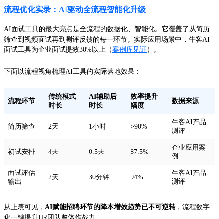
流程优化实录：AI驱动全流程智能化升级
AI面试工具的最大亮点是全流程的数据化、智能化。它覆盖了从简历
筛查到视频面试再到测评反馈的每一环节。实际应用场景中，牛客AI
面试工具为企业面试提效30%以上（
案例库见证
）。
下面以流程视角梳理AI工具的实际落地效果：
传统模式
AI辅助后
效率提升
流程环节
数据来源
时长
时长
幅度
牛客AI产品
简历筛查
2天
1小时
>90%
测评
企业应用案
初试安排
4天
0.5天
87.5%
例
面试评估
牛客AI产品
2天
30分钟
94%
输出
测评
从上表可见，
AI赋能招聘环节的降本增效趋势已不可逆转
，流程数字
化一键提升HR团队整体作战力。