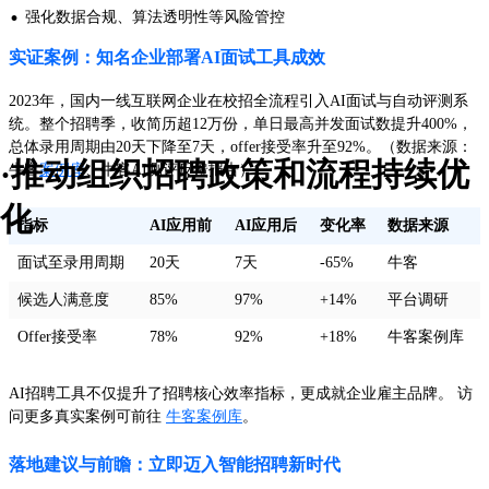
·
强化数据合规、算法透明性等风险管控
实证案例：知名企业部署AI面试工具成效
2023年，国内一线互联网企业在校招全流程引入AI面试与自动评测系
统。整个招聘季，收简历超12万份，单日最高并发面试数提升400%，
总体录用周期由20天下降至7天，offer接受率升至92%。（数据来源：
·推动组织招聘政策和流程持续优
牛客
案例库
、牛客AI测评反馈报告）
化
指标
AI应用前
AI应用后
变化率
数据来源
面试至录用周期
20天
7天
-65%
牛客
候选人满意度
85%
97%
+14%
平台调研
Offer接受率
78%
92%
+18%
牛客案例库
AI招聘工具不仅提升了招聘核心效率指标，更成就企业雇主品牌。 访
问更多真实案例可前往
牛客案例库
。
落地建议与前瞻：立即迈入智能招聘新时代