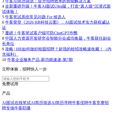
3
牛客AI简历筛选：提升招聘效率的智能解决方案
4
全新重磅升级！牛客AI面试Ultra版，打造“真人级”沉浸式面
试体验！
5
牛客笔试系统常见问题 For 候选人
6
牛客荣登《2026 HR科技云图》，AI面试技术实力获权威认
证
7
重磅！牛客笔试客户端可防ChatGPT作弊
8
中国人力资源开发研究会智能分会成功换届，牛客获任副会
长单位
9
攻略 | HR如何做好校园招聘？超强的校招攻略速收藏！（内
含福利）
10
牛客企业服务产品-新功能速递-第7期
立即体验，招聘快人一步
免费试用
产品
AI面试
在线笔试
AI简历筛选
AI简历寻聘
牛客优聘
牛客竞赛
招
聘专场
牛客职播