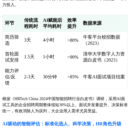
力投入。
传统流
AI赋能后
效率
环节
数据来源
程耗时
平均耗时
提升
简历筛
牛客平台校招数据
3天
4小时
>80%
选
（2023）
首轮面
清华大学数字人力资
1.5天
1小时
>90%
试安排
源白皮书（2023）
能力评
估/反
2-3天
30分钟
>85%
牛客AI面试项目结案
馈
根据《HRTech China 2024中国智能招聘行业白皮书》调研，采用AI面
试工具的企业招聘周期整体缩短30%以上。面试并发量提升、决策标准
统一，有效消除人为误判，大企业用人需求尤其受益。
AI驱动的智能评估：标准化选人、科学决策，HR角色升级