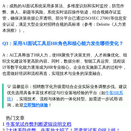
A：成熟的AI面试系统采用多算法、多维度识别和实时监控，防范作
弊、换人、刷题等风险。系统实时追踪操作轨迹，结合视频存证监
管，确保决策依据公开透明。部分平台已通过ISO/IEC 27001等信息安
全认证，满足大型企业对招聘合规的高标准（参考：Deloitte《人力资
本洞察》）。
Q3：采用AI面试工具后HR角色和核心能力发生哪些变化？
A：AI工具释放了HR人力，使HR聚焦于决策支持、人才画像优化、组
织文化建设等更高阶内容。同时，数据分析、智能工具运营、流程设
计等数字化能力逐渐成为HR专业核心。企业在实施新工具的过程中，
也需做好培训和流程再造，实现技术与业务的深度融合。
💡 温馨提示：招聘数字化升级需结合企业实际业务调整步伐。建议
优先选用具备丰富技术积淀与行业落地经验的平台（如
牛客HR系
统
），实现技术、流程与体验的一体化转型。如需进一步试用/咨
询，欢迎
立即预约体验
！
热门文章
1
牛客笔试作弊判断逻辑说明文档
2
7大体系防作弊，牛客放大招了！严肃笔试客户端上线！