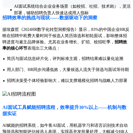
AI面试系统结合企业业务场景（如校招、社招、技术岗），灵活
·
部署，辅助招聘负责人快速达成用人指标
招聘效率的挑战与现状——数据驱动下的洞察
据埃森哲《2024HR数字化转型洞察报告》显示，83%的中国企业HR反
映在招聘中耗费大量时间于候选人简历筛选和初轮面试，影响整体招
聘进度与雇主品牌体验。尤其在业务增长、扩招、校招旺季，
招聘效
率的核心环节
表现出三大痛点：
·
简历与面试信息碎片化，评判标准主观，招聘结果难以量化追溯
·
用人部门、HR同步沟通低效，大量候选人流失于筛选与面试等待期
·
招聘决策受个体经验影响大，难以支撑规模化招聘与战略人力部署
AI面试工具赋能招聘流程，效率提升30%以上——机制与数
据实证
AI赋能的招聘系统，如牛客AI面试，用机器学习和语言识别技术自动
预筛选和智能评估候选人表现，实现高并发批量处理，大幅减少HR人