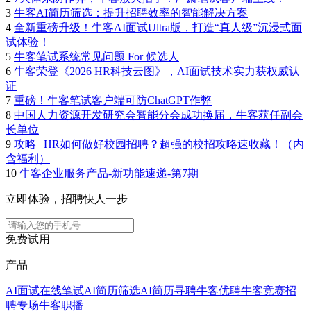
3
牛客AI简历筛选：提升招聘效率的智能解决方案
4
全新重磅升级！牛客AI面试Ultra版，打造“真人级”沉浸式面
试体验！
5
牛客笔试系统常见问题 For 候选人
6
牛客荣登《2026 HR科技云图》，AI面试技术实力获权威认
证
7
重磅！牛客笔试客户端可防ChatGPT作弊
8
中国人力资源开发研究会智能分会成功换届，牛客获任副会
长单位
9
攻略 | HR如何做好校园招聘？超强的校招攻略速收藏！（内
含福利）
10
牛客企业服务产品-新功能速递-第7期
立即体验，招聘快人一步
免费试用
产品
AI面试
在线笔试
AI简历筛选
AI简历寻聘
牛客优聘
牛客竞赛
招
聘专场
牛客职播