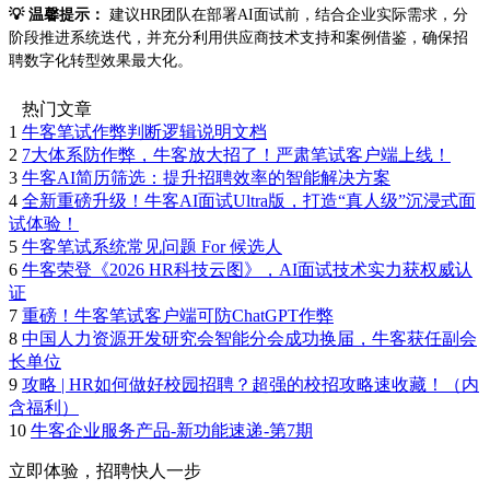
💡 温馨提示：
建议HR团队在部署AI面试前，结合企业实际需求，分
阶段推进系统迭代，并充分利用供应商技术支持和案例借鉴，确保招
聘数字化转型效果最大化。
热门文章
1
牛客笔试作弊判断逻辑说明文档
2
7大体系防作弊，牛客放大招了！严肃笔试客户端上线！
3
牛客AI简历筛选：提升招聘效率的智能解决方案
4
全新重磅升级！牛客AI面试Ultra版，打造“真人级”沉浸式面
试体验！
5
牛客笔试系统常见问题 For 候选人
6
牛客荣登《2026 HR科技云图》，AI面试技术实力获权威认
证
7
重磅！牛客笔试客户端可防ChatGPT作弊
8
中国人力资源开发研究会智能分会成功换届，牛客获任副会
长单位
9
攻略 | HR如何做好校园招聘？超强的校招攻略速收藏！（内
含福利）
10
牛客企业服务产品-新功能速递-第7期
立即体验，招聘快人一步