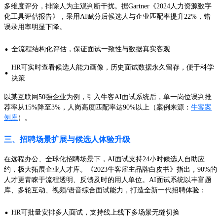
多维度评分，排除人为主观判断干扰。据Gartner《2024人力资源数字
化工具评估报告》，采用AI赋分后候选人与企业匹配率提升22%，错
误录用率明显下降。
·
全流程结构化评估，保证面试一致性与数据真实客观
HR可实时查看候选人能力画像，历史面试数据永久留存，便于科学
·
决策
以某互联网50强企业为例，引入牛客AI面试系统后，单一岗位误判推
荐率从15%降至3%，人岗高度匹配率达90%以上（案例来源：
牛客案
例库
）。
三、招聘场景扩展与候选人体验升级
在远程办公、全球化招聘场景下，AI面试支持24小时候选人自助应
约，极大拓展企业人才库。《2023牛客雇主品牌白皮书》指出，90%的
人才更青睐于流程透明、反馈及时的用人单位。AI面试系统以丰富题
库、多轮互动、视频/语音综合面试能力，打造全新一代招聘体验：
·
HR可批量安排多人面试，支持线上线下多场景无缝切换