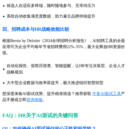
·
候选人自适应多终端，随时随地参与、无等待压力
·
系统自动收集满意度数据，助力雇主品牌持续提升
四、招聘成本与HR战略效能比较
根据Bersin by Deloitte《2024全球招聘分析报告》，AI招聘工具的全面
应用可为企业平均每年节省招聘费用22%-35%，最大化释放HR资源价
值。
自动化报告、假简历筛查、智能提醒，让HR专注决策层、企业人才
·
战略规划
·
大中型企业数据与效率双提升，极大推进组织智慧转型
想深度体验AI面试优势、提升精准筛选？推荐获取
牛客AI面试工具
产
品手册或立即
咨询体验
。
FAQ：HR关于AI面试的关键问答
Q1：如何确保AI面试评估的公正性和科学性？