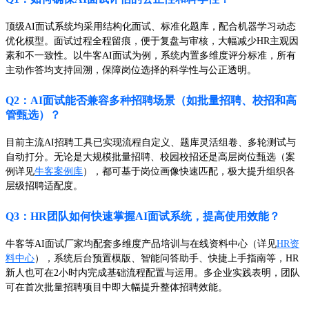
顶级AI面试系统均采用结构化面试、标准化题库，配合机器学习动态
优化模型。面试过程全程留痕，便于复盘与审核，大幅减少HR主观因
素和不一致性。以牛客AI面试为例，系统内置多维度评分标准，所有
主动作答均支持回溯，保障岗位选择的科学性与公正透明。
Q2：AI面试能否兼容多种招聘场景（如批量招聘、校招和高
管甄选）？
目前主流AI招聘工具已实现流程自定义、题库灵活组卷、多轮测试与
自动打分。无论是大规模批量招聘、校园校招还是高层岗位甄选（案
例详见
牛客案例库
），都可基于岗位画像快速匹配，极大提升组织各
层级招聘适配度。
Q3：HR团队如何快速掌握AI面试系统，提高使用效能？
牛客等AI面试厂家均配套多维度产品培训与在线资料中心（详见
HR资
料中心
），系统后台预置模版、智能问答助手、快捷上手指南等，HR
新人也可在2小时内完成基础流程配置与运用。多企业实践表明，团队
可在首次批量招聘项目中即大幅提升整体招聘效能。