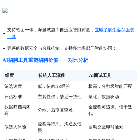
支持笔面一体，海量试题库自适应智能评测，
立即了解牛客AI面试
·
工具
·
完善的数据安全与合规机制，支持多地多部门智能协同；
AI招聘工具重塑招聘价值——对比分析
维度
传统人工流程
AI面试工具
筛选速度
低，依赖HR经验
极高，分秒级智能匹配
评估标准
主观性强，缺乏一致性
量化、数据驱动
数据归档与闭
全流程可追溯、便于迭
分散、后期复查难
环
代
流程等待久、沟通反馈
候选人体验
自动交互即时通知
慢