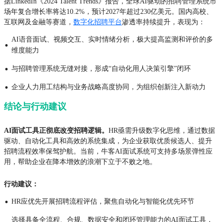
据LinkedIn《2024 Talent Trends》报告，全球AI驱动的招聘管理系统市
场年复合增长率将达10.2%，预计2027年超过230亿美元。国内高校、
互联网及金融等赛道，
数字化招聘平台
渗透率持续提升，表现为：
AI语音面试、视频交互、实时情绪分析，极大提高监测和评价的多
·
维度能力
·
与招聘管理系统无缝对接，形成“自动化用人决策引擎”闭环
·
企业人力用工结构与业务战略高度协同，为组织创新注入新动力
结论与行动建议
AI面试工具正彻底改变招聘逻辑。
HR亟需升级数字化思维，通过数据
驱动、自动化工具和高效的系统集成，为企业获取优质候选人、提升
招聘流程效率保驾护航。当前，牛客AI面试系统可支持多场景弹性应
用，帮助企业在降本增效的浪潮下立于不败之地。
行动建议：
·
HR应优先开展招聘流程评估，聚焦自动化与智能化优先环节
选择具备全流程、合规、数据安全和闭环管理能力的AI面试工具，