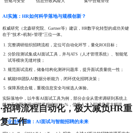
合规与安全
信息分散风险大
集中合规管理
AI实施：HR如何科学落地与规模创新？
权威研究（北森研究院、Gartner等）建议，HR数字化转型的成功关键
在于“技术+机制+管理”三位一体。
完整调研组织招聘流程，定位可自动化环节，量化ROI目标；
分阶段测试集成AI面试工具，并与ATS（人才管理系统）、智能笔
试等模块无缝对接；
规范面试流程，储备结构化测评问题库，提升面试质量统一性；
赋能HR团队AI数据分析能力，闭环优化招聘决策；
保障系统合规，重视信息安全与候选人体验。
实际落地中，以牛客AI面试工具为例，部分企业从需求调研到系统上
线20天内即实现“招聘流程缩短30+%，优质人才入职满意度大幅提
·招聘流程自动化，极大减负HR重
升”。
复工作
行业趋势前瞻：AI面试与智能招聘的未来