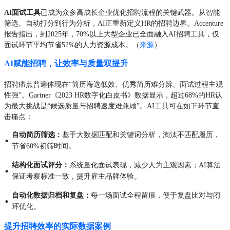
AI面试工具
已成为众多高成长企业优化招聘流程的关键武器。从智能
筛选、自动打分到行为分析，AI正重新定义HR的招聘边界。Accenture
报告指出，到2025年，70%以上大型企业已全面融入AI招聘工具，仅
面试环节平均节省52%的人力资源成本。（
来源
）
AI赋能招聘，让效率与质量双提升
招聘痛点普遍体现在“简历海选低效、优秀简历难分辨、面试过程主观
性强”。Gartner《2023 HR数字化白皮书》数据显示，超过68%的HR认
为最大挑战是“候选质量与招聘速度难兼顾”。AI工具可在如下环节直
击痛点：
自动简历筛选：
基于大数据匹配和关键词分析，淘汰不匹配履历，
·
节省60%初筛时间。
结构化面试评分：
系统量化面试表现，减少人为主观因素；AI算法
·
保证考察标准一致，提升雇主品牌体验。
自动化数据归档和复盘：
每一场面试全程留痕，便于复盘比对与闭
·
环优化。
提升招聘效率的实际数据案例