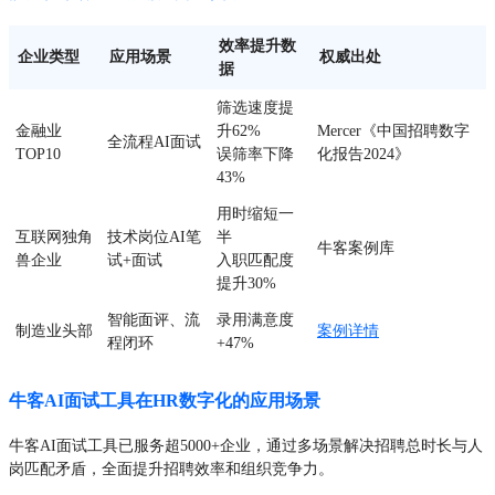
效率提升数
企业类型
应用场景
权威出处
据
筛选速度提
金融业
升62%
Mercer《中国招聘数字
全流程AI面试
TOP10
误筛率下降
化报告2024》
43%
用时缩短一
互联网独角
技术岗位AI笔
半
牛客案例库
兽企业
试+面试
入职匹配度
提升30%
智能面评、流
录用满意度
制造业头部
案例详情
程闭环
+47%
牛客AI面试工具在HR数字化的应用场景
牛客AI面试工具已服务超5000+企业，通过多场景解决招聘总时长与人
岗匹配矛盾，全面提升招聘效率和组织竞争力。