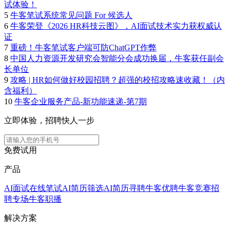
试体验！
5
牛客笔试系统常见问题 For 候选人
6
牛客荣登《2026 HR科技云图》，AI面试技术实力获权威认
证
7
重磅！牛客笔试客户端可防ChatGPT作弊
8
中国人力资源开发研究会智能分会成功换届，牛客获任副会
长单位
9
攻略 | HR如何做好校园招聘？超强的校招攻略速收藏！（内
含福利）
10
牛客企业服务产品-新功能速递-第7期
立即体验，招聘快人一步
免费试用
产品
AI面试
在线笔试
AI简历筛选
AI简历寻聘
牛客优聘
牛客竞赛
招
聘专场
牛客职播
解决方案