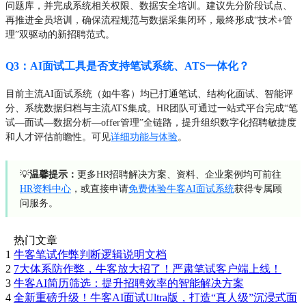
问题库，并完成系统相关权限、数据安全培训。建议先分阶段试点、
再推进全员培训，确保流程规范与数据采集闭环，最终形成“技术+管
理”双驱动的新招聘范式。
Q3：AI面试工具是否支持笔试系统、ATS一体化？
目前主流AI面试系统（如牛客）均已打通笔试、结构化面试、智能评
分、系统数据归档与主流ATS集成。HR团队可通过一站式平台完成“笔
试—面试—数据分析—offer管理”全链路，提升组织数字化招聘敏捷度
和人才评估前瞻性。可见
详细功能与体验
。
💡
温馨提示：
更多HR招聘解决方案、资料、企业案例均可前往
HR资料中心
，或直接申请
免费体验牛客AI面试系统
获得专属顾
问服务。
热门文章
1
牛客笔试作弊判断逻辑说明文档
2
7大体系防作弊，牛客放大招了！严肃笔试客户端上线！
3
牛客AI简历筛选：提升招聘效率的智能解决方案
4
全新重磅升级！牛客AI面试Ultra版，打造“真人级”沉浸式面