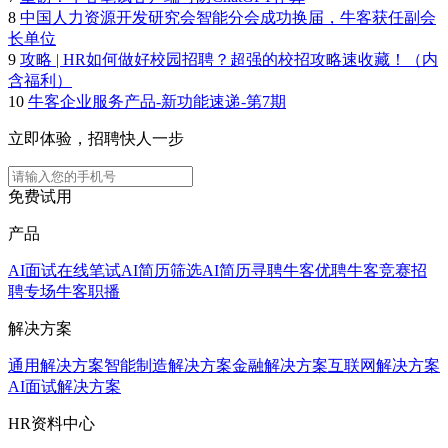
8
中国人力资源开发研究会智能分会成功换届，牛客获任副会
长单位
9
攻略 | HR如何做好校园招聘？超强的校招攻略速收藏！（内
含福利）
10
牛客企业服务产品-新功能速递-第7期
立即体验，招聘快人一步
免费试用
产品
AI面试
在线笔试
AI简历筛选
AI简历寻聘
牛客优聘
牛客竞赛
招
聘专场
牛客职播
解决方案
通用解决方案
智能制造解决方案
金融解决方案
互联网解决方案
AI面试解决方案
HR资料中心