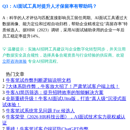
Q3：AI面试工具对提升人才保留率有帮助吗？
A：科学的人才评估与匹配直接影响员工留任周期。AI面试工具通过大
数据画像、能力定位和过程自动归档，帮助企业精准定位“高留存率”特
质候选人。据HBR（2023）调研，采用AI面试辅助录用的企业一年后
员工稳定率提升14%。
💡 温馨提示：实施AI招聘工具建议与企业数字化转型同步，并关注用
户数据安全及合规性，选择具备合规资质与行业经验的供应商。欢迎
立即咨询体验
专业AI招聘流程。
热门文章
1
牛客笔试作弊判断逻辑说明文档
2
7大体系防作弊，牛客放大招了！严肃笔试客户端上线！
3
牛客AI简历筛选：提升招聘效率的智能解决方案
4
全新重磅升级！牛客AI面试Ultra版，打造“真人级”沉浸式面
试体验！
5
牛客笔试系统常见问题 For 候选人
6
牛客荣登《2026 HR科技云图》，AI面试技术实力获权威认
证
7
重磅！牛客笔试客户端可防ChatGPT作弊