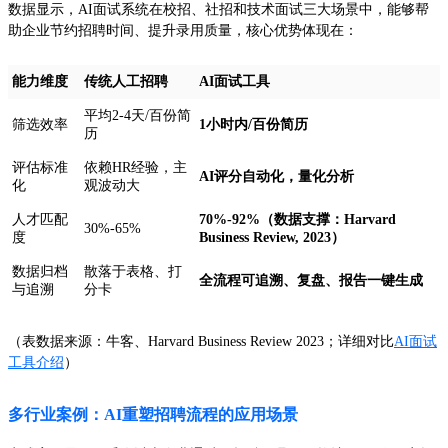
数据显示，AI面试系统在校招、社招和技术面试三大场景中，能够帮
助企业节约招聘时间、提升录用质量，核心优势体现在：
能力维度
传统人工招聘
AI面试工具
平均2-4天/百份简
筛选效率
1小时内/百份简历
历
评估标准
依赖HR经验，主
AI评分自动化，量化分析
化
观波动大
人才匹配
70%-92%（数据支撑：Harvard
30%-65%
度
Business Review, 2023）
数据归档
散落于表格、打
全流程可追溯、复盘、报告一键生成
与追溯
分卡
（表数据来源：牛客、Harvard Business Review 2023；详细对比
AI面试
工具介绍
）
多行业案例：AI重塑招聘流程的应用场景