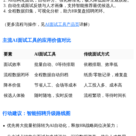
AI结构化面试，自动评分、强化标准化，极大降低面评主观误差。
自动生成面试反馈与人才画像，支持智能推荐最优候选人。
全程数据归集，可视化分析，助力HR复盘招聘闭环。
（更多流程与操作，见
AI面试工具产品页
详解）
主流AI面试工具的应用价值对比
要素
AI面试工具
传统面试方式
面试效率
批量自动、0等待排期
依赖排期、效率低
流程数据闭环
全程数据自动归档
纸质/零散记录，难复盘
降本价值
节省人工、会场等成本
人工投入多、成本高
候选人体验
随时随地，实时反馈
流程繁琐，等待时间长
行动建议：智能招聘升级路线图
·
优先将大批量初筛转为AI自动化，释放HR战略岗位决策力；