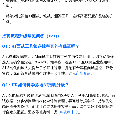
分步试点结构化面试与多维评估，沉淀数据资产，优化人才复用
·
率；
持续对比评估AI面试、笔试、测评工具，选择高适配度产品链路升
·
级。
招聘流程升级常见问答（FAQ）
Q1：AI面试工具筛选效率真的有保证吗？
A：权威数据表明，AI面试工具筛选百份简历仅需1小时，识别优质候
选人准确率稳定在85%-92%。如牛客，在某TOP5互联网企业应用中，
AI结构化面试大大提升了初筛通过率，并配有全流程面试监控、评分
复盘，保证筛查结果的有效性与公平性。详见
产品介绍
。
Q2：HR如何科学落地AI招聘升级？
A：智能招聘升级建议从“批量初筛”模块切入，利用AI高效处理笔、面
试数据，分步切换至结构化全链路管理，再通过数据集成，持续优化
岗位胜任力模型。企业可通过试用牛客等产品，结合实际业务指标进
行自定义配置。更多落地资料，见
HR资料中心
。