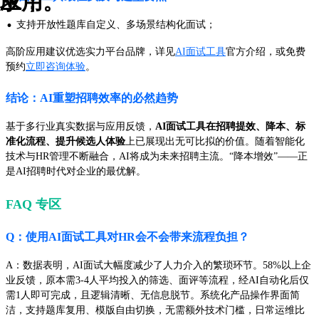
求；
应用。
·
支持开放性题库自定义、多场景结构化面试；
高阶应用建议优选实力平台品牌，详见
AI面试工具
官方介绍，或免费
预约
立即咨询体验
。
结论：AI重塑招聘效率的必然趋势
基于多行业真实数据与应用反馈，
AI面试工具在招聘提效、降本、标
准化流程、提升候选人体验
上已展现出无可比拟的价值。随着智能化
技术与HR管理不断融合，AI将成为未来招聘主流。“降本增效”——正
是AI招聘时代对企业的最优解。
FAQ 专区
Q：使用AI面试工具对HR会不会带来流程负担？
A：数据表明，AI面试大幅度减少了人力介入的繁琐环节。58%以上企
业反馈，原本需3-4人平均投入的筛选、面评等流程，经AI自动化后仅
需1人即可完成，且逻辑清晰、无信息脱节。系统化产品操作界面简
洁，支持题库复用、模版自由切换，无需额外技术门槛，日常运维比