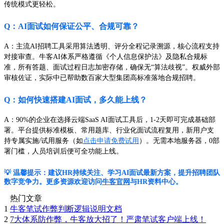
传统模式更轻松。
Q：AI面试如何保证公平、合规可靠？
A：主流AI招聘工具采用算法透明、评分全程记录溯源，核心流程支持
对接审查。牛客AI体系严格遵循《个人信息保护法》及隐私合规标
准，所有答题、面试过程日志加密存储，确保无“算法歧视”。权威外部
审核佐证，实际中已帮助数百家大型集团高标准落地合规招聘。
Q：如何快速搭建AI面试，多久能上线？
A：90%的企业在选择云端SaaS AI面试工具后，1-2天即可完成基础部
署。平台提供标准模板、常用题库、行业化面试流程复用，新用户支
持专属实施/试用服务（如
点击申请免费试用
）。无需本地服务器，0部
署门槛，人员培训后便可全功能上线。
💡 温馨提示：建议HR持续关注、学习AI面试最新方案，提升招聘团队
数字竞争力。更多资源欢迎访问
牛客官网
与HR资料中心。
热门文章
1
牛客笔试作弊判断逻辑说明文档
2
7大体系防作弊，牛客放大招了！严肃笔试客户端上线！