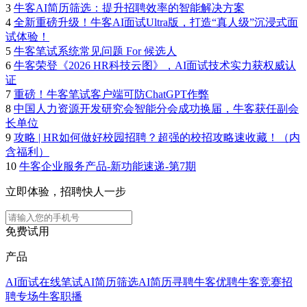
3
牛客AI简历筛选：提升招聘效率的智能解决方案
4
全新重磅升级！牛客AI面试Ultra版，打造“真人级”沉浸式面
试体验！
5
牛客笔试系统常见问题 For 候选人
6
牛客荣登《2026 HR科技云图》，AI面试技术实力获权威认
证
7
重磅！牛客笔试客户端可防ChatGPT作弊
8
中国人力资源开发研究会智能分会成功换届，牛客获任副会
长单位
9
攻略 | HR如何做好校园招聘？超强的校招攻略速收藏！（内
含福利）
10
牛客企业服务产品-新功能速递-第7期
立即体验，招聘快人一步
免费试用
产品
AI面试
在线笔试
AI简历筛选
AI简历寻聘
牛客优聘
牛客竞赛
招
聘专场
牛客职播