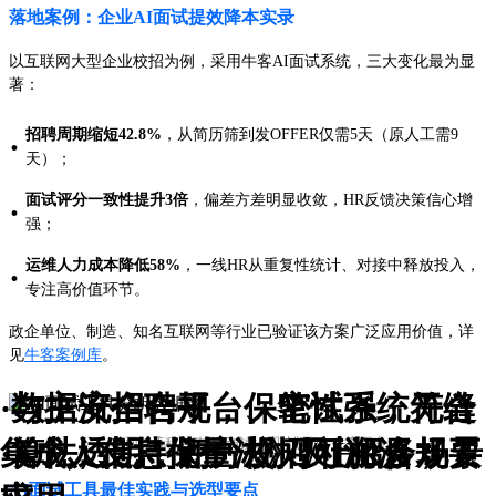
落地案例：企业AI面试提效降本实录
以互联网大型企业校招为例，采用牛客AI面试系统，三大变化最为显
著：
招聘周期缩短42.8%
，从简历筛到发OFFER仅需5天（原人工需9
·
天）；
面试评分一致性提升3倍
，偏差方差明显收敛，HR反馈决策信心增
·
强；
运维人力成本降低58%
，一线HR从重复性统计、对接中释放投入，
·
专注高价值环节。
政企单位、制造、知名互联网等行业已验证该方案广泛应用价值，详
见
牛客案例库
。
·数据安全合规，保密性强，符合
·与主流招聘平台、笔试系统无缝
·算法透明，评分规则可溯源；
《个人信息保护法》及HR合规要
集成，支持批量/校招/社招多场景
AI面试流程自动分析成效 | 图片版权：牛客平台
AI面试工具最佳实践与选型要点