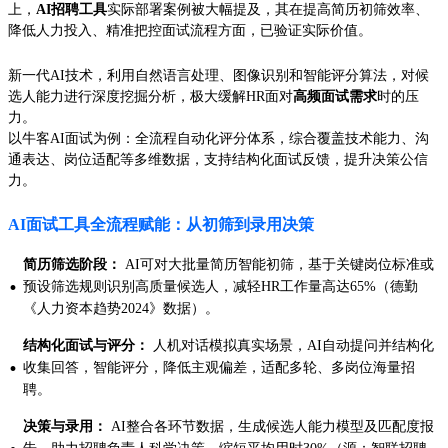
上，
AI招聘工具
实际部署案例被大幅提及，其在提高简历初筛效率、
降低人力投入、精准把控面试流程方面，已验证实际价值。
新一代AI技术，利用自然语言处理、图像识别和智能评分算法，对候
选人能力进行深度挖掘分析，极大缓解HR面对
高频面试需求
时的压
力。
以牛客AI面试为例：全流程自动化评分体系，综合覆盖技术能力、沟
通表达、岗位适配等多维数据，支持结构化面试反馈，提升决策公信
力。
AI面试工具全流程赋能：从初筛到录用决策
简历筛选阶段：
AI可对大批量简历智能初筛，基于关键岗位标准或
·
预设筛选规则识别高质量候选人，减轻HR工作量高达65%（德勤
《人力资本趋势2024》数据）。
结构化面试与评分：
人机对话模拟真实场景，AI自动提问并结构化
·
收集回答，智能评分，降低主观偏差，适配多轮、多岗位海量招
聘。
决策与录用：
AI整合各环节数据，生成候选人能力模型及匹配度报