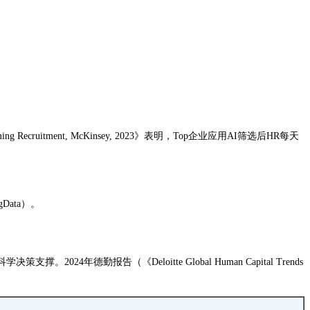
Recruitment, McKinsey, 2023》表明，Top企业应用AI筛选后HR每天
ata）。
告（《Deloitte Global Human Capital Trends