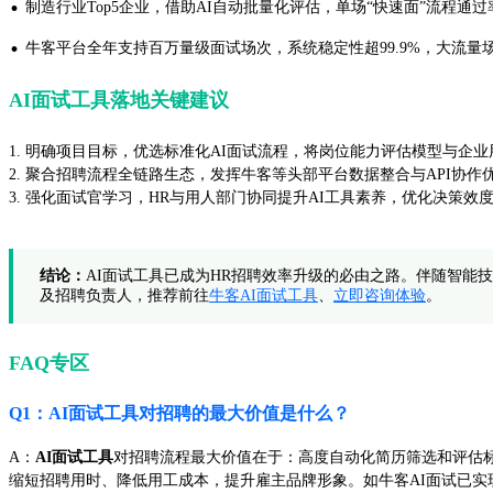
·
制造行业Top5企业，借助AI自动批量化评估，单场“快速面”流程通
·
牛客平台全年支持百万量级面试场次，系统稳定性超99.9%，大流
AI面试工具落地关键建议
1. 明确项目目标，优选标准化AI面试流程，将岗位能力评估模型与企
2. 聚合招聘流程全链路生态，发挥牛客等头部平台数据整合与API协作
3. 强化面试官学习，HR与用人部门协同提升AI工具素养，优化决策效
结论：
AI面试工具已成为HR招聘效率升级的必由之路。伴随智能
及招聘负责人，推荐前往
牛客AI面试工具
、
立即咨询体验
。
FAQ专区
Q1：AI面试工具对招聘的最大价值是什么？
A：
AI面试工具
对招聘流程最大价值在于：高度自动化简历筛选和评估标
缩短招聘用时、降低用工成本，提升雇主品牌形象。如牛客AI面试已实