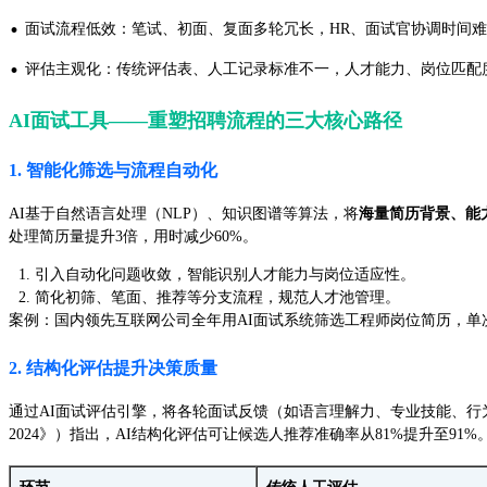
·
面试流程低效：笔试、初面、复面多轮冗长，HR、面试官协调时间
·
评估主观化：传统评估表、人工记录标准不一，人才能力、岗位匹配
AI面试工具——重塑招聘流程的三大核心路径
1. 智能化筛选与流程自动化
AI基于自然语言处理（NLP）、知识图谱等算法，将
海量简历背景、能
处理简历量提升3倍，用时减少60%。
引入自动化问题收敛，智能识别人才能力与岗位适应性。
简化初筛、笔面、推荐等分支流程，规范人才池管理。
案例：国内领先互联网公司全年用AI面试系统筛选工程师岗位简历，单次招聘周
2. 结构化评估提升决策质量
通过AI面试评估引擎，将各轮面试反馈（如语言理解力、专业技能、行为胜任力）转化
2024》）指出，AI结构化评估可让候选人推荐准确率从81%提升至91%