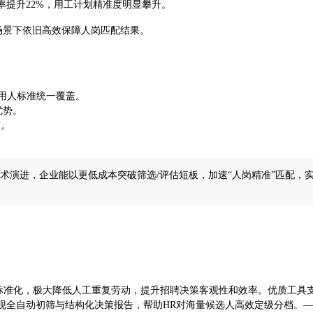
过率提升22%，用工计划精准度明显攀升。
量场景下依旧高效保障人岗匹配结果。
业用人标准统一覆盖。
优势。
度。
技术演进，企业能以更低成本突破筛选/评估短板，加速“人岗精准”匹配，
准化，极大降低人工重复劳动，提升招聘决策客观性和效率。优质工具支持
现全自动初筛与结构化决策报告，帮助HR对海量候选人高效定级分档。