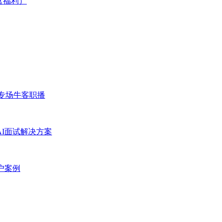
含福利）
专场
牛客职播
AI面试解决方案
户案例