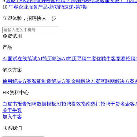
9
攻略 | HR如何做好校园招聘？超强的校招攻略速收藏！（内
10
牛客企业服务产品-新功能速递-第7期
立即体验，招聘快人一步
免费试用
产品
AI面试
在线笔试
AI简历筛选
AI简历寻聘
牛客优聘
牛客竞赛
招聘
解决方案
通用解决方案
智能制造解决方案
金融解决方案
互联网解决方案
HR资料中心
白皮书报告
招聘数据模板
AI招聘提效指南
热门招聘干货
名企客
关于牛客
加入牛客
联系我们