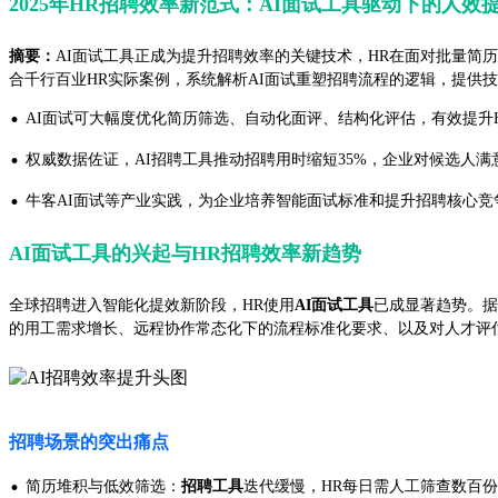
2025年HR招聘效率新范式：AI面试工具驱动下的人效
摘要：
AI面试工具正成为提升招聘效率的关键技术，HR在面对批量简历
合千行百业HR实际案例，系统解析AI面试重塑招聘流程的逻辑，提供
·
AI面试可大幅度优化简历筛选、自动化面评、结构化评估，有效提升
·
权威数据佐证，AI招聘工具推动招聘用时缩短35%，企业对候选人满意
·
牛客AI面试等产业实践，为企业培养智能面试标准和提升招聘核心竞
AI面试工具的兴起与HR招聘效率新趋势
全球招聘进入智能化提效新阶段，HR使用
AI面试工具
已成显著趋势。据Ga
的用工需求增长、远程协作常态化下的流程标准化要求、以及对人才评估
招聘场景的突出痛点
·
简历堆积与低效筛选：
招聘工具
迭代缓慢，HR每日需人工筛查数百