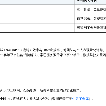
AI结构化评价
统一算法、全量数
自动记录、客观归
可追溯案例与推荐
Put（流转）效率与Offer发放率，对团队与个人表现量化追踪。《HR Tech M
明，牛客等平台智能招聘解决方案已服务数千家企事业单位，数据掌控力显
内外大型互联网、金融制造、新兴科技企业均已实践投产。
3小时内，面试官人力投入减少50%（数据详情可见
牛客案例库
）。