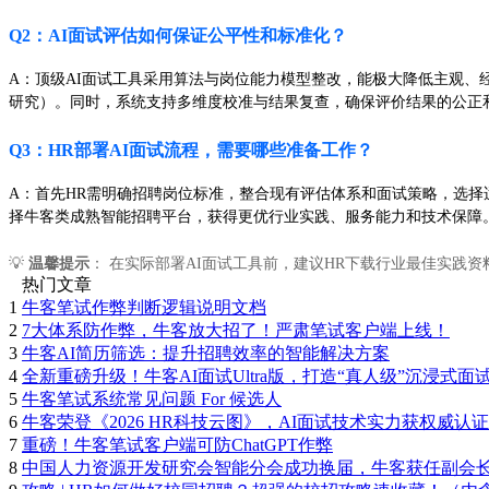
Q2：AI面试评估如何保证公平性和标准化？
A：顶级AI面试工具采用算法与岗位能力模型整改，能极大降低主观、经验
研究）。同时，系统支持多维度校准与结果复查，确保评价结果的公正
Q3：HR部署AI面试流程，需要哪些准备工作？
A：首先HR需明确招聘岗位标准，整合现有评估体系和面试策略，选择
择牛客类成熟智能招聘平台，获得更优行业实践、服务能力和技术保障
💡
温馨提示
： 在实际部署AI面试工具前，建议HR下载行业最佳实践资
热门文章
1
牛客笔试作弊判断逻辑说明文档
2
7大体系防作弊，牛客放大招了！严肃笔试客户端上线！
3
牛客AI简历筛选：提升招聘效率的智能解决方案
4
全新重磅升级！牛客AI面试Ultra版，打造“真人级”沉浸式面
5
牛客笔试系统常见问题 For 候选人
6
牛客荣登《2026 HR科技云图》，AI面试技术实力获权威认证
7
重磅！牛客笔试客户端可防ChatGPT作弊
8
中国人力资源开发研究会智能分会成功换届，牛客获任副会