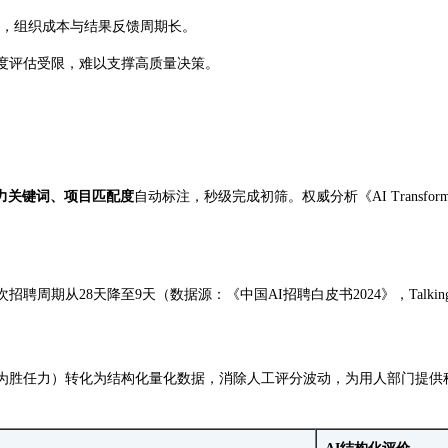
难，组织成本与结果反馈周期长。
度评估受限，难以支撑高质量决策。
力关键词、项目匹配度
自动标注，秒级完成初筛。权威分析《AI Transforming 
期从28天降至9天（数据源：《中国AI招聘白皮书2024》，TalkingD
为结构化量化数据，消除人工评分波动，为用人部门提供科学决策支撑。2024年德勤报
。