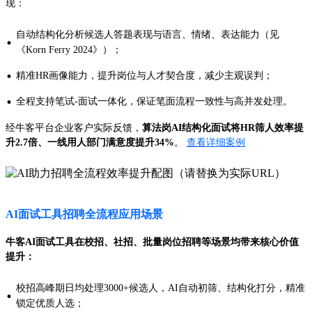
现：
自动结构化分析候选人答题表现与语言、情绪、表达能力（见
·
《Korn Ferry 2024》）；
·
精准HR画像能力，提升岗位与人才契合度，减少主观误判；
·
全程支持笔试-面试一体化，保证笔面流程一致性与高并发处理。
经牛客平台企业客户实际反馈，
算法岗AI结构化面试将HR筛人效率提
升2.7倍、一线用人部门满意度提升34%
。
查看详细案例
AI面试工具招聘全流程应用场景
牛客AI面试工具在校招、社招、批量岗位招聘等场景均带来核心价值
提升：
校招高峰期日均处理3000+候选人，AI自动初筛、结构化打分，精准
·
锁定优质人选；