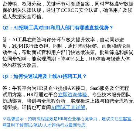
密传输、权限分级，关键环节可溯源备案，同时严格遵守数据
保护相关法律法规，通过了CCRC云安全认证，确保用户及候
选人数据安全可信。
Q2：AI招聘工具对HR和用人部门有哪些直接优势？
答：AI工具在筛选与评分环节极大提升效率，自动同步进
度，减少HR行政负担。同时，通过智能标签、画像和结论自
动生成，帮助面试官和用户部门快速做决策。批量筛选和多岗
位同步招聘，能实现周期下降40%以上，HR体验与候选人体
验均获较大改善。
Q3：如何快速试用及上线AI招聘工具？
答：牛客平台为HR及企业提供API接口、SaaS服务及全流程
试用方案，HR可通过平台
立即咨询体验
。专业技术服务团队
协助部署、培训与全流程分析，实现极速上线与招聘全流程无
缝衔接。详情也可查阅
AI面试工具详解
。
💡温馨提示：招聘流程提效是HR与企业核心竞争力，建议关注
牛客官
网
及时了解面试/笔试/人才评估行业最新动态。