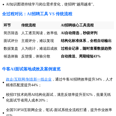
·
AI知识图谱持续学习岗位需求变化，使招聘“越用越准”。
全过程对比：AI招聘工具 VS 传统流程
环节
传统流程
AI招聘核心工具流程
简历筛选
人工逐页阅读，效率低
AI自动筛选，秒级评判
面试评分
主观评分，难以复现
结构化标准体系，全程自动输出
数据复盘
人为统计，难追踪成效
过程全记录，随时查看数据趋势
候选体验
反馈慢，体验分散
自动推送、周期缩短43%
牛客AI面试落地成效及案例速览
政企/互联网/制造新一线企业
，通过牛客AI招聘效率提升34%，人才
·
精准匹配度提升44%；
校招IT技术岗用AI结构化面试，满意反馈率提升至92%，批量无纸
·
化面试节省用人成本20%；
全国TOP50互联网企业，笔试-面试系统全流程打通，提升作业效率
·
41%。