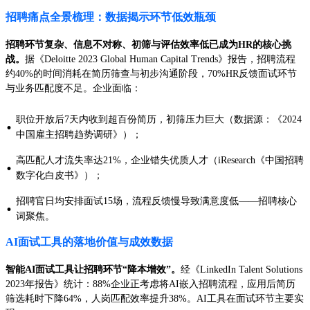
招聘痛点全景梳理：数据揭示环节低效瓶颈
招聘环节复杂、信息不对称、初筛与评估效率低已成为HR的核心挑
战。
据《Deloitte 2023 Global Human Capital Trends》报告，招聘流程
约40%的时间消耗在简历筛查与初步沟通阶段，70%HR反馈面试环节
与业务匹配度不足。企业面临：
职位开放后7天内收到超百份简历，初筛压力巨大（数据源：《2024
·
中国雇主招聘趋势调研》）；
高匹配人才流失率达21%，企业错失优质人才（iResearch《中国招聘
·
数字化白皮书》）；
招聘官日均安排面试15场，流程反馈慢导致满意度低——招聘核心
·
词聚焦。
AI面试工具的落地价值与成效数据
智能AI面试工具让招聘环节“降本增效”。
经《LinkedIn Talent Solutions
2023年报告》统计：88%企业正考虑将AI嵌入招聘流程，应用后简历
筛选耗时下降64%，人岗匹配效率提升38%。AI工具在面试环节主要实