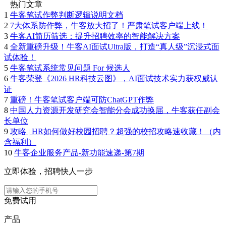
热门文章
1
牛客笔试作弊判断逻辑说明文档
2
7大体系防作弊，牛客放大招了！严肃笔试客户端上线！
3
牛客AI简历筛选：提升招聘效率的智能解决方案
4
全新重磅升级！牛客AI面试Ultra版，打造“真人级”沉浸式面
试体验！
5
牛客笔试系统常见问题 For 候选人
6
牛客荣登《2026 HR科技云图》，AI面试技术实力获权威认
证
7
重磅！牛客笔试客户端可防ChatGPT作弊
8
中国人力资源开发研究会智能分会成功换届，牛客获任副会
长单位
9
攻略 | HR如何做好校园招聘？超强的校招攻略速收藏！（内
含福利）
10
牛客企业服务产品-新功能速递-第7期
立即体验，招聘快人一步
免费试用
产品