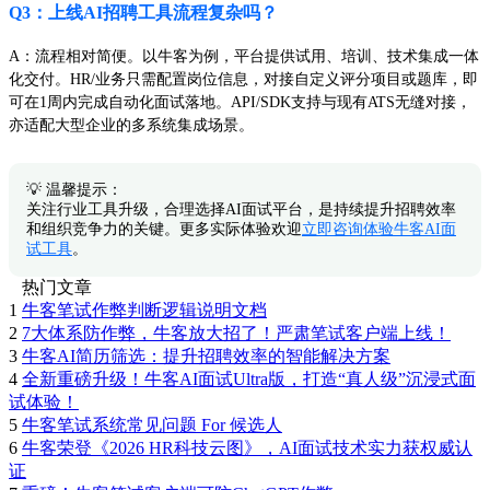
Q3：上线AI招聘工具流程复杂吗？
A：流程相对简便。以牛客为例，平台提供试用、培训、技术集成一体
化交付。HR/业务只需配置岗位信息，对接自定义评分项目或题库，即
可在1周内完成自动化面试落地。API/SDK支持与现有ATS无缝对接，
亦适配大型企业的多系统集成场景。
💡 温馨提示：
关注行业工具升级，合理选择AI面试平台，是持续提升招聘效率
和组织竞争力的关键。更多实际体验欢迎
立即咨询体验牛客AI面
试工具
。
热门文章
1
牛客笔试作弊判断逻辑说明文档
2
7大体系防作弊，牛客放大招了！严肃笔试客户端上线！
3
牛客AI简历筛选：提升招聘效率的智能解决方案
4
全新重磅升级！牛客AI面试Ultra版，打造“真人级”沉浸式面
试体验！
5
牛客笔试系统常见问题 For 候选人
6
牛客荣登《2026 HR科技云图》，AI面试技术实力获权威认
证