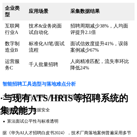
企业类
应用场景
采集数据结果
型
互联网
技术&业务岗面
招聘周期减少38%，人均面
行业A
试自动化
评提升2.1倍
数字制
标准化AI笔/面试
面试信效度提升41%，误筛
造业B
流程
案例减少67%
运营服
人岗精准匹配，流失率环比
千人批量招聘
务C
降低24%
智能招聘工具选型与落地难点分析
·与现有ATS/HRIS等招聘系统的
大中型企业推行AI招聘，常见选型关注点为：
·
集成能力
系统易用性与数据安全
·
算法面试公平性与标准透明
据《华为AI人才招聘白皮书2024》，技术厂商落地案例普遍采用多节