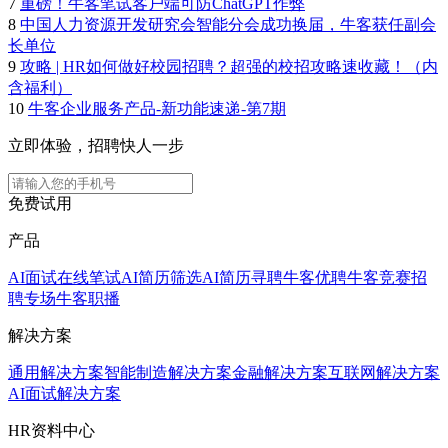
7
重磅！牛客笔试客户端可防ChatGPT作弊
8
中国人力资源开发研究会智能分会成功换届，牛客获任副会
长单位
9
攻略 | HR如何做好校园招聘？超强的校招攻略速收藏！（内
含福利）
10
牛客企业服务产品-新功能速递-第7期
立即体验，招聘快人一步
免费试用
产品
AI面试
在线笔试
AI简历筛选
AI简历寻聘
牛客优聘
牛客竞赛
招
聘专场
牛客职播
解决方案
通用解决方案
智能制造解决方案
金融解决方案
互联网解决方案
AI面试解决方案
HR资料中心