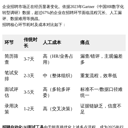
企业招聘市场正在经历显著变化。依据2023年Gartner《中国HR数字化
转型调研》数据，超过67%的企业在招聘环节面临流程冗长、人工漏
评、数据难用等挑战。
招聘核心环节耗时及成本对比如下：
传统时
环节
人工成本
痛点
长
简历筛
高（HR/业务占
漏查/错评，主观偏差
3-7天
查
用）
多
笔试安
2-3天
中（整体组织）
重复流程，效率低
排
面试评
高（多轮多评
标准不一/数据口径难
3-5天
估
委）
统一
录用决
证据链缺乏，信度不
1-2天
高（交叉决策）
策
足
招聘自动化/AI面试工具
由于能直接优化上述多点流程，成为2025年行