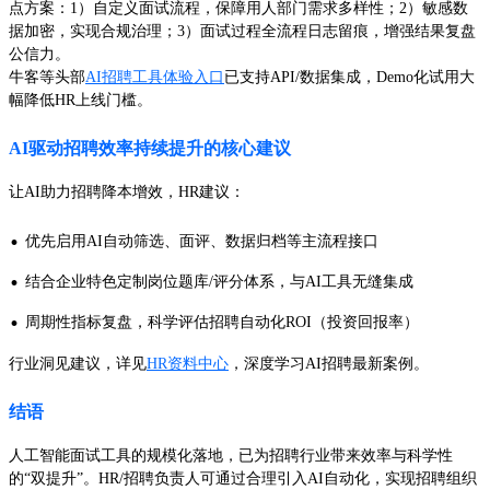
点方案：1）自定义面试流程，保障用人部门需求多样性；2）敏感数
据加密，实现合规治理；3）面试过程全流程日志留痕，增强结果复盘
公信力。
牛客等头部
AI招聘工具体验入口
已支持API/数据集成，Demo化试用大
幅降低HR上线门槛。
AI驱动招聘效率持续提升的核心建议
让AI助力招聘降本增效，HR建议：
·
优先启用AI自动筛选、面评、数据归档等主流程接口
·
结合企业特色定制岗位题库/评分体系，与AI工具无缝集成
·
周期性指标复盘，科学评估招聘自动化ROI（投资回报率）
行业洞见建议，详见
HR资料中心
，深度学习AI招聘最新案例。
结语
人工智能面试工具的规模化落地，已为招聘行业带来效率与科学性
的“双提升”。HR/招聘负责人可通过合理引入AI自动化，实现招聘组织