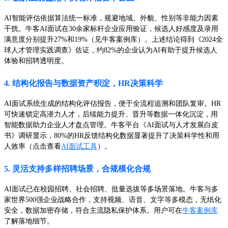
AI智能评估依据算法统一标准，规避地域、外貌、性别等非能力因素
干扰。牛客AI面试在30余家标杆企业应用验证，候选人好感度及录用
满意度分别提升27%和19%（见牛客案例库）。上述结论得到《2024全
球人才管理实践调查》佐证，约82%的企业认为AI有助于提升候选人
体验和招聘透明度。
4. 结构化报告与数据资产积淀，HR决策科学
AI面试系统生成的结构化评估报告，便于全流程追溯和团队复审。HR
可快速锁定高潜力人才，后续能力提升、晋升等数据一体化沉淀，用
智能数据助力企业人才盘点管理。牛客平台《AI面试与人才发展白皮
书》调研显示，80%的HR反馈结构化数据显著提升了决策科学性和用
人效率（点击查看
AI面试工具
）。
5. 灵活支持多样招聘场景，合规模化合规
AI面试已在校园招聘、社会招聘、批量选拔等多场景落地。牛客与多
家世界500强企业战略合作，支持视频、语音、文字等多模态，无纸化
安全，数据加密存储，符合主流隐私保护体系。用户可在
牛客案例库
了解落地细节。