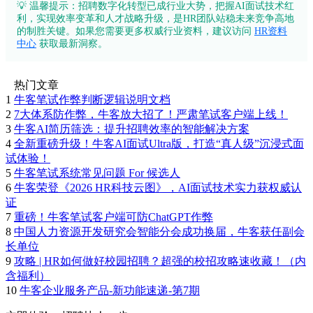
💡 温馨提示：招聘数字化转型已成行业大势，把握AI面试技术红
利，实现效率变革和人才战略升级，是HR团队站稳未来竞争高地
的制胜关键。如果您需要更多权威行业资料，建议访问
HR资料
中心
获取最新洞察。
热门文章
1
牛客笔试作弊判断逻辑说明文档
2
7大体系防作弊，牛客放大招了！严肃笔试客户端上线！
3
牛客AI简历筛选：提升招聘效率的智能解决方案
4
全新重磅升级！牛客AI面试Ultra版，打造“真人级”沉浸式面
试体验！
5
牛客笔试系统常见问题 For 候选人
6
牛客荣登《2026 HR科技云图》，AI面试技术实力获权威认
证
7
重磅！牛客笔试客户端可防ChatGPT作弊
8
中国人力资源开发研究会智能分会成功换届，牛客获任副会
长单位
9
攻略 | HR如何做好校园招聘？超强的校招攻略速收藏！（内
含福利）
10
牛客企业服务产品-新功能速递-第7期