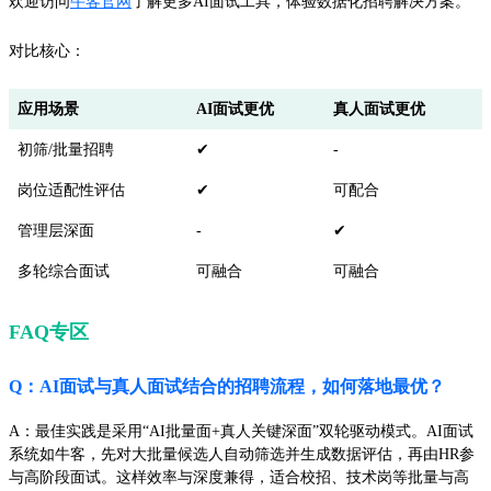
欢迎访问
牛客官网
了解更多AI面试工具，体验数据化招聘解决方案。
对比核心：
应用场景
AI面试更优
真人面试更优
初筛/批量招聘
✔
-
岗位适配性评估
✔
可配合
管理层深面
-
✔
多轮综合面试
可融合
可融合
FAQ专区
Q：AI面试与真人面试结合的招聘流程，如何落地最优？
A：最佳实践是采用“AI批量面+真人关键深面”双轮驱动模式。AI面试
系统如牛客，先对大批量候选人自动筛选并生成数据评估，再由HR参
与高阶段面试。这样效率与深度兼得，适合校招、技术岗等批量与高