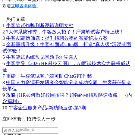
欢迎
立即咨询体验
。
热门文章
1
牛客笔试作弊判断逻辑说明文档
2
7大体系防作弊，牛客放大招了！严肃笔试客户端上线！
3
牛客AI简历筛选：提升招聘效率的智能解决方案
4
全新重磅升级！牛客AI面试Ultra版，打造“真人级”沉浸式面
试体验！
5
牛客笔试系统常见问题 For 候选人
6
牛客荣登《2026 HR科技云图》，AI面试技术实力获权威认
证
7
重磅！牛客笔试客户端可防ChatGPT作弊
8
中国人力资源开发研究会智能分会成功换届，牛客获任副会
长单位
9
攻略 | HR如何做好校园招聘？超强的校招攻略速收藏！（内
含福利）
10
牛客企业服务产品-新功能速递-第7期
立即体验，招聘快人一步