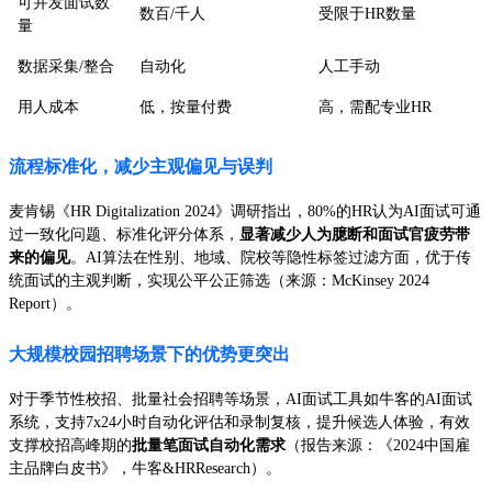
可并发面试数
数百/千人
受限于HR数量
量
数据采集/整合
自动化
人工手动
用人成本
低，按量付费
高，需配专业HR
流程标准化，减少主观偏见与误判
麦肯锡《HR Digitalization 2024》调研指出，80%的HR认为AI面试可通
过一致化问题、标准化评分体系，
显著减少人为臆断和面试官疲劳带
来的偏见
。AI算法在性别、地域、院校等隐性标签过滤方面，优于传
统面试的主观判断，实现公平公正筛选（来源：McKinsey 2024
Report）。
大规模校园招聘场景下的优势更突出
对于季节性校招、批量社会招聘等场景，AI面试工具如牛客的AI面试
系统，支持7x24小时自动化评估和录制复核，提升候选人体验，有效
支撑校招高峰期的
批量笔面试自动化需求
（报告来源：《2024中国雇
主品牌白皮书》，牛客&HRResearch）。