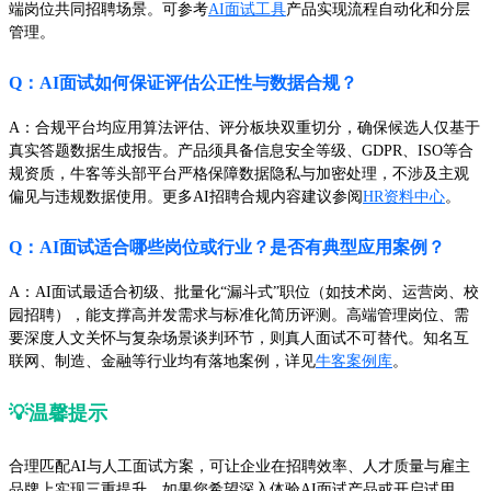
端岗位共同招聘场景。可参考
AI面试工具
产品实现流程自动化和分层
管理。
Q：AI面试如何保证评估公正性与数据合规？
A：合规平台均应用算法评估、评分板块双重切分，确保候选人仅基于
真实答题数据生成报告。产品须具备信息安全等级、GDPR、ISO等合
规资质，牛客等头部平台严格保障数据隐私与加密处理，不涉及主观
偏见与违规数据使用。更多AI招聘合规内容建议参阅
HR资料中心
。
Q：AI面试适合哪些岗位或行业？是否有典型应用案例？
A：AI面试最适合初级、批量化“漏斗式”职位（如技术岗、运营岗、校
园招聘），能支撑高并发需求与标准化简历评测。高端管理岗位、需
要深度人文关怀与复杂场景谈判环节，则真人面试不可替代。知名互
联网、制造、金融等行业均有落地案例，详见
牛客案例库
。
💡温馨提示
合理匹配AI与人工面试方案，可让企业在招聘效率、人才质量与雇主
品牌上实现三重提升。如果您希望深入体验AI面试产品或开启试用，