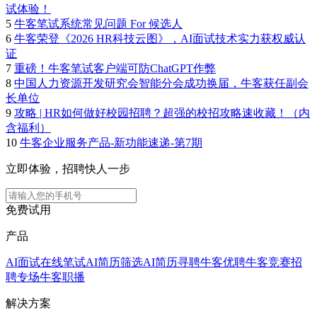
试体验！
5
牛客笔试系统常见问题 For 候选人
6
牛客荣登《2026 HR科技云图》，AI面试技术实力获权威认
证
7
重磅！牛客笔试客户端可防ChatGPT作弊
8
中国人力资源开发研究会智能分会成功换届，牛客获任副会
长单位
9
攻略 | HR如何做好校园招聘？超强的校招攻略速收藏！（内
含福利）
10
牛客企业服务产品-新功能速递-第7期
立即体验，招聘快人一步
免费试用
产品
AI面试
在线笔试
AI简历筛选
AI简历寻聘
牛客优聘
牛客竞赛
招
聘专场
牛客职播
解决方案