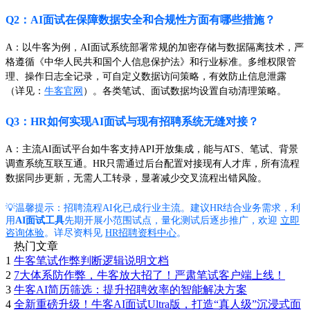
Q2：AI面试在保障数据安全和合规性方面有哪些措施？
A：以牛客为例，AI面试系统部署常规的加密存储与数据隔离技术，严
格遵循《中华人民共和国个人信息保护法》和行业标准。多维权限管
理、操作日志全记录，可自定义数据访问策略，有效防止信息泄露
（详见：
牛客官网
）。各类笔试、面试数据均设置自动清理策略。
Q3：HR如何实现AI面试与现有招聘系统无缝对接？
A：主流AI面试平台如牛客支持API开放集成，能与ATS、笔试、背景
调查系统互联互通。HR只需通过后台配置对接现有人才库，所有流程
数据同步更新，无需人工转录，显著减少交叉流程出错风险。
💡温馨提示：招聘流程AI化已成行业主流。建议HR结合业务需求，利
用
AI面试工具
先期开展小范围试点，量化测试后逐步推广，欢迎
立即
咨询体验
。详尽资料见
HR招聘资料中心
。
热门文章
1
牛客笔试作弊判断逻辑说明文档
2
7大体系防作弊，牛客放大招了！严肃笔试客户端上线！
3
牛客AI简历筛选：提升招聘效率的智能解决方案
4
全新重磅升级！牛客AI面试Ultra版，打造“真人级”沉浸式面