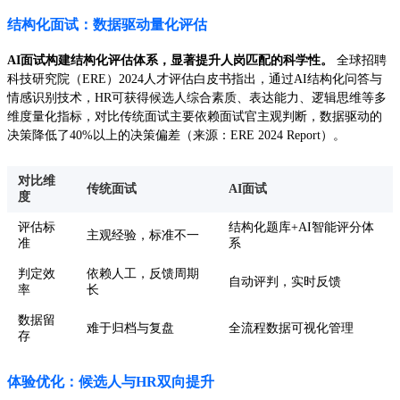
结构化面试：数据驱动量化评估
AI面试构建结构化评估体系，显著提升人岗匹配的科学性。
全球招聘
科技研究院（ERE）2024人才评估白皮书指出，通过AI结构化问答与
情感识别技术，HR可获得候选人综合素质、表达能力、逻辑思维等多
维度量化指标，对比传统面试主要依赖面试官主观判断，数据驱动的
决策降低了40%以上的决策偏差（来源：ERE 2024 Report）。
对比维
传统面试
AI面试
度
评估标
结构化题库+AI智能评分体
主观经验，标准不一
准
系
判定效
依赖人工，反馈周期
自动评判，实时反馈
率
长
数据留
难于归档与复盘
全流程数据可视化管理
存
体验优化：候选人与HR双向提升