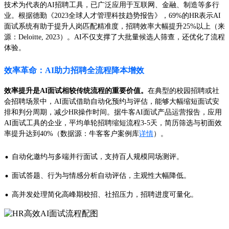
技术为代表的AI招聘工具，已广泛应用于互联网、金融、制造等多行
业。根据德勤《2023全球人才管理科技趋势报告》，69%的HR表示AI
面试系统有助于提升人岗匹配精准度，招聘效率大幅提升25%以上（来
源：Deloitte, 2023）。AI不仅支撑了大批量候选人筛查，还优化了流程
体验。
效率革命：AI助力招聘全流程降本增效
效率提升是AI面试相较传统流程的重要价值。
在典型的校园招聘或社
会招聘场景中，AI面试借助自动化预约与评估，能够大幅缩短面试安
排和判分周期，减少HR操作时间。据牛客AI面试产品运营报告，应用
AI面试工具的企业，平均单轮招聘缩短流程3-5天，简历筛选与初面效
率提升达到40%（数据源：牛客客户案例库
详情
）。
·
自动化邀约与多端并行面试，支持百人规模同场测评。
·
面试答题、行为与情感分析自动评估，主观性大幅降低。
·
高并发处理简化高峰期校招、社招压力，招聘进度可量化。