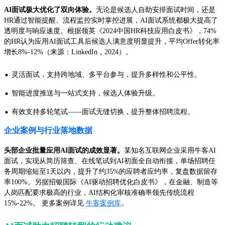
AI面试极大优化了双向体验。
无论是候选人自助安排面试时间，还是
HR通过智能提醒、流程监控实时掌控进展，AI面试系统都极大提高了
透明度与响应速度。根据领英《2024中国HR科技应用白皮书》，74%
的HR认为应用AI面试工具后候选人满意度明显提升，平均Offer转化率
增长8%-12%（来源：LinkedIn，2024）。
·
灵活面试，支持跨地域、多平台参与，提升多样性和公平性。
·
智能进度推送与一站式支持，候选人体验升级。
·
有效支持多轮笔试——面试无缝切换，提升整体招聘流程。
企业案例与行业落地数据
头部企业批量应用AI面试的成效显著。
某知名互联网企业采用牛客AI
面试，实现从简历筛查、在线笔试到AI初面全自动衔接，单场招聘任
务周期缩短至1天以内，提升了约35%的应聘者应约率，复盘数据留存
率100%。另据招银国际《AI驱动招聘优化白皮书》，在金融、制造等
人岗匹配要求极高的行业，AI结构化审核准确率领先传统流程
15%-22%。 更多案例详见
牛客案例库
。