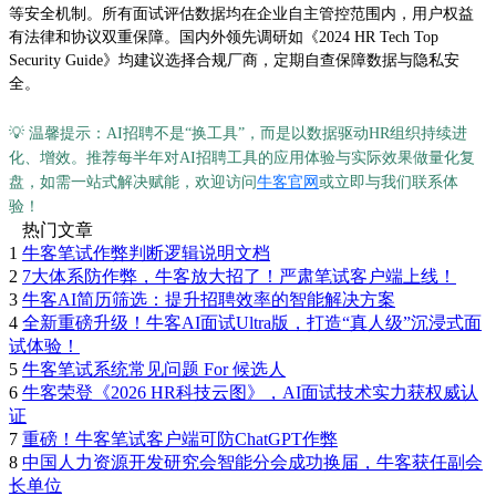
等安全机制。所有面试评估数据均在企业自主管控范围内，用户权益
有法律和协议双重保障。国内外领先调研如《2024 HR Tech Top
Security Guide》均建议选择合规厂商，定期自查保障数据与隐私安
全。
💡 温馨提示：AI招聘不是“换工具”，而是以数据驱动HR组织持续进
化、增效。推荐每半年对AI招聘工具的应用体验与实际效果做量化复
盘，如需一站式解决赋能，欢迎访问
牛客官网
或立即与我们联系体
验！
热门文章
1
牛客笔试作弊判断逻辑说明文档
2
7大体系防作弊，牛客放大招了！严肃笔试客户端上线！
3
牛客AI简历筛选：提升招聘效率的智能解决方案
4
全新重磅升级！牛客AI面试Ultra版，打造“真人级”沉浸式面
试体验！
5
牛客笔试系统常见问题 For 候选人
6
牛客荣登《2026 HR科技云图》，AI面试技术实力获权威认
证
7
重磅！牛客笔试客户端可防ChatGPT作弊
8
中国人力资源开发研究会智能分会成功换届，牛客获任副会
长单位