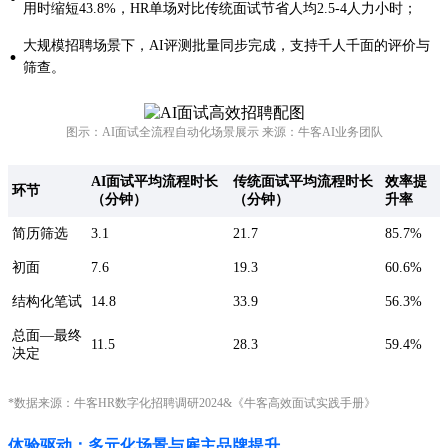
用时缩短43.8%，HR单场对比传统面试节省人均2.5-4人力小时；
大规模招聘场景下，AI评测批量同步完成，支持千人千面的评价与
·
筛查。
图示：AI面试全流程自动化场景展示 来源：牛客AI业务团队
AI面试平均流程时长
传统面试平均流程时长
效率提
环节
（分钟）
（分钟）
升率
简历筛选
3.1
21.7
85.7%
初面
7.6
19.3
60.6%
结构化笔试
14.8
33.9
56.3%
总面—最终
11.5
28.3
59.4%
决定
*数据来源：牛客HR数字化招聘调研2024&《牛客高效面试实践手册》
体验驱动：多元化场景与雇主品牌提升