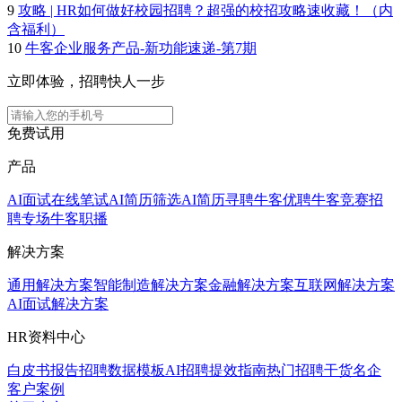
9
攻略 | HR如何做好校园招聘？超强的校招攻略速收藏！（内
含福利）
10
牛客企业服务产品-新功能速递-第7期
立即体验，招聘快人一步
免费试用
产品
AI面试
在线笔试
AI简历筛选
AI简历寻聘
牛客优聘
牛客竞赛
招
聘专场
牛客职播
解决方案
通用解决方案
智能制造解决方案
金融解决方案
互联网解决方案
AI面试解决方案
HR资料中心
白皮书报告
招聘数据模板
AI招聘提效指南
热门招聘干货
名企
客户案例