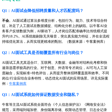
Q1：AI面试会降低招聘质量和人才匹配度吗？
不会
。AI面试通过算法多维度分析，包括行为、能力、技术等综合特
征，补足了人工面试在数据捕捉、结构化分析上的缺陷。以牛客AI业
务客户反馈数据为例，AI驱动下，人才岗位匹配准确率比传统模式提
升约18.2%。AI系统能剔除无关噪音，突出真实能力特征，并在全流程
持续优化算法，从而实现更精准的甄别。（数据来源：牛客案例库）
Q2：AI面试工具是否能覆盖所有行业与岗位？
AI面试工具尤其适合IT、互联网、大数据、金融等对结构化考察和快
速筛选需求较高的行业。对于创意、外语等专才岗位，AI可与人工深
度融合，实现标准+特色评估，从而提升整体招聘覆盖面和效率。不同
岗位/行业应结合业务特性，动态优化AI面试的应用场景。详见实际案
例：
牛客案例库
Q3：AI面试系统如何保证数据安全和隐私？
牛客等主流AI面试系统全面符合《个人信息保护法》《网络安全法》
规范，采用端到端加密、身份隔离存储、权限动态管理、日志全记录