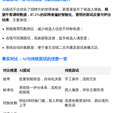
AI面试不仅优化了招聘方的管理体验，更显著提升了候选人体验。
根
据牛客调研数据，87.2%的应聘者偏好智能化、透明的面试反馈与评估
结果
。主要体现：
·
智能推荐匹配岗位，减少候选人信息不对称焦虑；
·
在线可回溯面试，高效获取反馈，提升候选人满意度；
·
系统自动归集数据，便于雇主后续二次沟通及面试画像沉淀。
事实对比：AI与传统面试的优势一览
对比维度
AI面试
传统面试
效率
批量智能筛选，自动化决策
手工操作，流程冗长
系统统一评分体系，流程全
标准化
因人施策，评价主观性强
程留痕
弱化HR经验门槛，新人即能
高度依赖资深HR，易出现判
经验依赖
上手
断失误