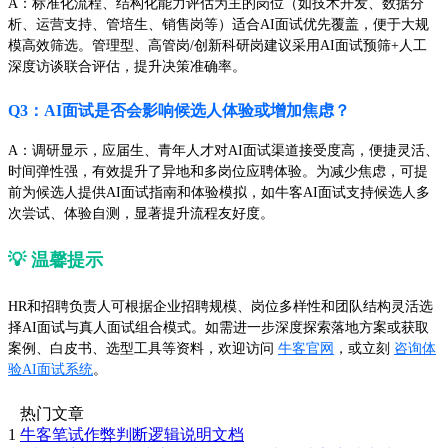
A：标准化流程、结构化能力评估为主的岗位（如技术开发、数据分
析、运营支持、管培生、销售岗等）适合AI面试优先覆盖，便于大规
模高效筛选。管理型、高管岗/创新科研岗建议采用AI面试预筛+人工
深度访谈联合评估，提升决策准确率。
Q3：AI面试是否会影响候选人体验或增加焦虑？
A：调研显示，应届生、青年人才对AI面试渠道接受度高，便捷灵活、
时间弹性强，有效提升了异地和多岗位应聘体验。为减少焦虑，可提
前为候选人提供AI面试指南和体验模拟，如牛客AI面试支持候选人多
次尝试、体验自测，显著提升流程友好度。
💡 温馨提示
HR和招聘负责人可根据企业招聘规模、岗位多样性和团队结构灵活选
择AI面试与真人面试组合模式。如需进一步深度探索落地方案或获取
案例、白皮书、选型工具等资料，欢迎访问
牛客官网
，或立刻
咨询体
验AI面试系统
。
热门文章
1
牛客笔试作弊判断逻辑说明文档