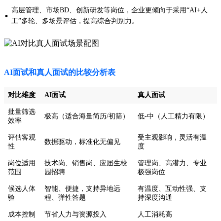
高层管理、市场BD、创新研发等岗位，企业更倾向于采用“AI+人
·
工”多轮、多场景评估，提高综合判别力。
AI面试和真人面试的比较分析表
对比维度
AI面试
真人面试
批量筛选
极高（适合海量简历/初筛）
低-中（人工精力有限）
效率
评估客观
受主观影响，灵活有温
数据驱动，标准化无偏见
性
度
岗位适用
技术岗、销售岗、应届生校
管理岗、高潜力、专业
范围
园招聘
极强岗位
候选人体
智能、便捷，支持异地远
有温度、互动性强、支
验
程、弹性答题
持深度沟通
成本控制
节省人力与资源投入
人工消耗高