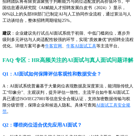
招聘团队将有限资源聚焦于判断能力与岗位适配度的高价值环节。中
国信息通讯研究院《AI赋能人才招聘发展白皮书（2024）》显示，
60%以上的头部HR部门已制定AI与人工协同作业流程，通过算法与人
工访谈结合，整体招聘周期缩短25%。
建议
：企业建议先行试点AI面试系统于初筛、中低门槛岗位，逐步升
级到多元评估与人岗适配性较强的环节，实现“质效兼优”的招聘全流程
优化。详细方案可参考
牛客官网
、
牛客AI面试工具
等主流平台。
FAQ 专区：HR高频关注的AI面试与真人面试问题详解
Q1：AI面试如何保障评估客观性和数据安全？
A：AI面试系统普遍基于大量岗位表现数据及深度算法，能消除传统人
工“印象分”、主观误判，提升评估一致性。主流平台如牛客AI面试工
具已通过ISO/IEC27001等信息安全合规认证，支持加密数据传输与权
限分级管理，保障企业和候选人隐私。具体可查阅
AI面试工具安全规
范
。
Q2：哪些岗位适合优先应用AI面试？