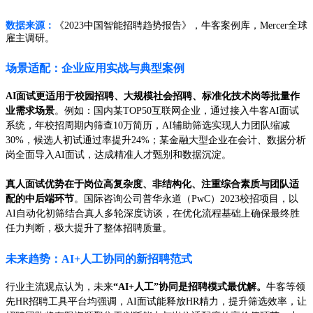
数据来源：
《2023中国智能招聘趋势报告》，牛客案例库，Mercer全球
雇主调研。
场景适配：企业应用实战与典型案例
AI面试更适用于校园招聘、大规模社会招聘、标准化技术岗等批量作
业需求场景
。例如：国内某TOP50互联网企业，通过接入牛客AI面试
系统，年校招周期内筛查10万简历，AI辅助筛选实现人力团队缩减
30%，候选人初试通过率提升24%；某金融大型企业在会计、数据分析
岗全面导入AI面试，达成精准人才甄别和数据沉淀。
真人面试优势在于岗位高复杂度、非结构化、注重综合素质与团队适
配的中后端环节
。国际咨询公司普华永道（PwC）2023校招项目，以
AI自动化初筛结合真人多轮深度访谈，在优化流程基础上确保最终胜
任力判断，极大提升了整体招聘质量。
未来趋势：AI+人工协同的新招聘范式
行业主流观点认为，未来
“AI+人工”协同是招聘模式最优解。
牛客等领
先HR招聘工具平台均强调，AI面试能释放HR精力，提升筛选效率，让