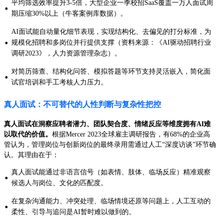
平均筛选效率提升3-5倍，大型企业一季校招SaaS覆盖一万人面试周
·
期压缩30%以上（牛客案例库数据）。
AI面试能自动量化细节表现，实现结构化、去偏见的打分标准，为
·
规模化招聘和多岗位并行提供支撑（资料来源：《AI驱动招聘行业
调研2023》，人力资源管理杂志）。
对简历筛查、结构化问答、模拟答题等环节支持灵活嵌入，简化面
·
试官培训和手工考核人力压力。
真人面试：不可替代的人性判断与复杂性把控
真人面试在洞察应聘者潜力、团队契合度、情绪反应等维度拥有AI难
以取代的价值。
根据Mercer 2023全球雇主调研报告，有68%的企业高
管认为，管理岗位与创新岗位的最终录用需通过人工“深度访谈”环节确
认。其理由在于：
真人面试能通过非语言信号（如表情、肢体、临场反应）精准观察
·
候选人与岗位、文化的匹配度。
在复杂沟通能力、冲突处理、临场情境还原等问题上，人工互动的
·
柔性、引导与追问是AI暂时难以做到的。