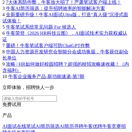
2
7大体系防作弊，牛客放大招了！严肃笔试客户端上线！
3
牛客AI简历筛选：提升招聘效率的智能解决方案
4
全新重磅升级！牛客AI面试Ultra版，打造“真人级”沉浸式面
试体验！
5
牛客笔试系统常见问题 For 候选人
6
牛客荣登《2026 HR科技云图》，AI面试技术实力获权威认
证
7
重磅！牛客笔试客户端可防ChatGPT作弊
8
中国人力资源开发研究会智能分会成功换届，牛客获任副会
长单位
9
攻略 | HR如何做好校园招聘？超强的校招攻略速收藏！（内
含福利）
10
牛客企业服务产品-新功能速递-第7期
立即体验，招聘快人一步
免费试用
产品
AI面试
在线笔试
AI简历筛选
AI简历寻聘
牛客优聘
牛客竞赛
招