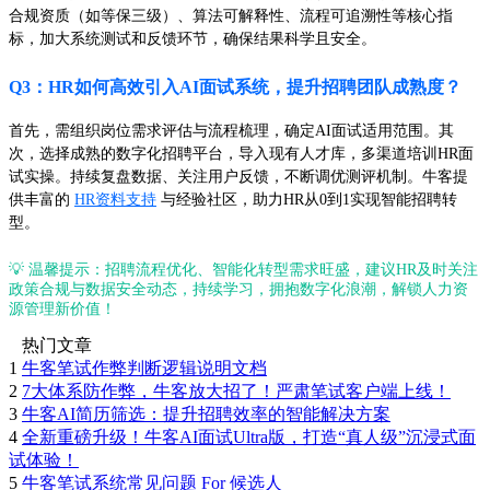
合规资质（如等保三级）、算法可解释性、流程可追溯性等核心指
标，加大系统测试和反馈环节，确保结果科学且安全。
Q3：HR如何高效引入AI面试系统，提升招聘团队成熟度？
首先，需组织岗位需求评估与流程梳理，确定AI面试适用范围。其
次，选择成熟的数字化招聘平台，导入现有人才库，多渠道培训HR面
试实操。持续复盘数据、关注用户反馈，不断调优测评机制。牛客提
供丰富的
HR资料支持
与经验社区，助力HR从0到1实现智能招聘转
型。
💡 温馨提示：招聘流程优化、智能化转型需求旺盛，建议HR及时关注
政策合规与数据安全动态，持续学习，拥抱数字化浪潮，解锁人力资
源管理新价值！
热门文章
1
牛客笔试作弊判断逻辑说明文档
2
7大体系防作弊，牛客放大招了！严肃笔试客户端上线！
3
牛客AI简历筛选：提升招聘效率的智能解决方案
4
全新重磅升级！牛客AI面试Ultra版，打造“真人级”沉浸式面
试体验！
5
牛客笔试系统常见问题 For 候选人