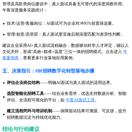
管理及高阶类岗位建设中，真人面试具备无可替代的深度洞察作用。
牛客深度服务实践统计：
·
技术/运营/客服岗位：AI面试可为企业对冲95%前置筛选量。
·
管理/创意/高管层：真人面试更宜做后期深度匹配与差异性判断。
建议企业采用AI+真人面试流程融合，数据驱动科学人才评定，辅以人
文化关怀，形成“高效+精准+温度”三位一体的招聘模式。点击进入
牛
客案例库
，查看更多行业落地应用案例。
五、决策指引：HR招聘数字化转型落地步骤
·
评估企业岗位结构
——明确AI面试与真人面试的适用边界。
选型智能化招聘工具
——结合业务需求，优选支持数据分析、智能
·
评估、全流程可视化的平台，如
牛客AI面试工具
。
建立流程闭环与培训机制
——保障面试结果可溯源、可反馈，提升
·
招聘数据沉淀与持续优化能力。
结论与行动建议