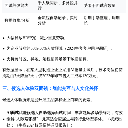
千人级同步，多路径并
面试并发能力
受限于面试官数量
行
全流程自动记录，实时
后期手动整理，周期
数据收集/分析
分析
长
·
大幅释放HR带宽，减少重复劳动。
·
为企业节省约30%-50%人效预算（2024牛客客户用户调研）。
·
支持跨时区、异地、远程招聘场景下敏捷招募。
有数据显示，在某大型制造业企业采用AI批量面试后，技术岗位初筛
周期由7天降至2天，仅2023年即节省人工成本130万元。
三、候选人体验双面镜：智能交互与人文化关怀
候选人体验历来是提升雇主品牌和企业口碑的要素。
AI面试
赋能候选人自助选择面试时间、丰富题库多场景练习，有效
·
缓解“人际紧张感”，尤其适合应届生与跨行业转型群体。（权威出
处：《牛客2024校园招聘调研报告》）