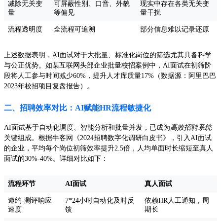
减除无关变
可屏蔽性别、口音、外貌
现实中存在各类无关变
量
等偏见
量干扰
流程透明度
全流程可追溯
部分信息难以记录还原
上述数据表明，AI面试对于大批量、标准化岗位的筛选尤其具备科学
与公正优势。如某互联网头部企业批量校招案例中，AI面试在初筛阶
段将人工参与时间减少60%，提升人才库质量17%（数据源：阿里巴巴
2023年校招项目复盘报告）。
二、招聘效率对比：AI赋能HR流程敏捷化
AI面试基于自动化调度、智能分析和批量并发，已成为
高效招聘系统
关键组成。根据牛客网《2024招聘数字化调研白皮书》，引入AI面试
的企业，平均每个岗位初筛效率提升2.5倍，人均单面时长缩短至真人
面试的30%-40%。详细对比如下：
流程环节
AI面试
真人面试
邀约-测评响应
7*24小时自动化及时反
依赖HR人工通知，周
速度
馈
期长