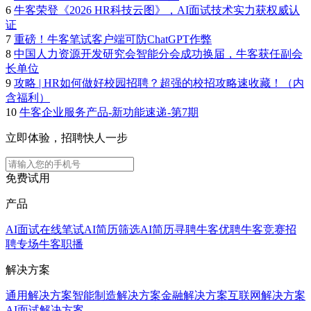
6
牛客荣登《2026 HR科技云图》，AI面试技术实力获权威认
证
7
重磅！牛客笔试客户端可防ChatGPT作弊
8
中国人力资源开发研究会智能分会成功换届，牛客获任副会
长单位
9
攻略 | HR如何做好校园招聘？超强的校招攻略速收藏！（内
含福利）
10
牛客企业服务产品-新功能速递-第7期
立即体验，招聘快人一步
免费试用
产品
AI面试
在线笔试
AI简历筛选
AI简历寻聘
牛客优聘
牛客竞赛
招
聘专场
牛客职播
解决方案
通用解决方案
智能制造解决方案
金融解决方案
互联网解决方案
AI面试解决方案