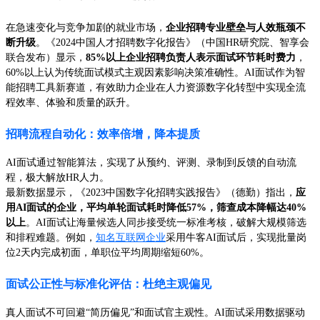
在急速变化与竞争加剧的就业市场，
企业招聘专业壁垒与人效瓶颈不
断升级
。《2024中国人才招聘数字化报告》（中国HR研究院、智享会
联合发布）显示，
85%以上企业招聘负责人表示面试环节耗时费力
，
60%以上认为传统面试模式主观因素影响决策准确性。AI面试作为智
能招聘工具新赛道，有效助力企业在人力资源数字化转型中实现全流
程效率、体验和质量的跃升。
招聘流程自动化：效率倍增，降本提质
AI面试通过智能算法，实现了从预约、评测、录制到反馈的自动流
程，极大解放HR人力。
最新数据显示，《2023中国数字化招聘实践报告》（德勤）指出，
应
用AI面试的企业，平均单轮面试耗时降低57%，筛查成本降幅达40%
以上
。AI面试让海量候选人同步接受统一标准考核，破解大规模筛选
和排程难题。例如，
知名互联网企业
采用牛客AI面试后，实现批量岗
位2天内完成初面，单职位平均周期缩短60%。
面试公正性与标准化评估：杜绝主观偏见
真人面试不可回避“简历偏见”和面试官主观性。AI面试采用数据驱动