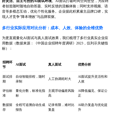
好灵活、自主可控的AI面试环境
。AI面试打破时间空间壁垒，为应聘
者创造随时随地自助答题、实时反馈的流畅体验；同时支持视频、语
音等多模态互动，优化个性化服务。企业据此积累雇主品牌口碑，实
现人才竞争“降本增效”与品牌双驱。
多行业实际应用对比分析：成本、人效、体验的全维优势
为更直观量化AI面试与真人面试效果，我们梳理了多行业真实企业应
用数据（数据来源：《中国企业招聘年度调研》2023，仅列示关键指
标）：
招聘环
AI面试
真人面试
优势分析
节
面试排
自动智能排程，随时
AI面试提升灵活性和
人工协调耗时大
期
录制
人效
评估标
量化分数，标准化指
主观浮动偏差风险
AI降低偏见、保证公
准
标
高
正
数据留
全程可追溯自动生成
记录有限，难对比
AI助力复盘与优化提
存
报告
复盘
升