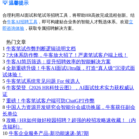
💡 温馨提示
合理利用AI面试和笔试等招聘工具，将帮助HR高效完成流程创新。结
合
牛客AI招聘工具
，即可构建贴合业务的智能人才甄选体系。欢迎
立
即咨询体验
，获取专属招聘解决方案。
热门文章
1
牛客笔试作弊判断逻辑说明文档
2
7大体系防作弊，牛客放大招了！严肃笔试客户端上线！
3
牛客AI简历筛选：提升招聘效率的智能解决方案
4
全新重磅升级！牛客AI面试Ultra版，打造“真人级”沉浸式面
试体验！
5
牛客笔试系统常见问题 For 候选人
6
牛客荣登《2026 HR科技云图》，AI面试技术实力获权威认
证
7
重磅！牛客笔试客户端可防ChatGPT作弊
8
中国人力资源开发研究会智能分会成功换届，牛客获任副会
长单位
9
攻略 | HR如何做好校园招聘？超强的校招攻略速收藏！（内
含福利）
10
牛客企业服务产品-新功能速递-第7期