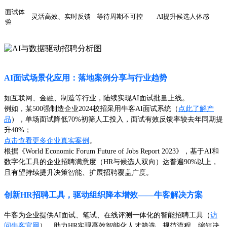
面试体
灵活高效、实时反馈
等待周期不可控
AI提升候选人体感
验
AI面试场景化应用：落地案例分享与行业趋势
如互联网、金融、制造等行业，陆续实现AI面试批量上线。
例如，某500强制造企业2024校招采用牛客AI面试系统（
点此了解产
品
），单场面试降低70%初筛人工投入，面试有效反馈率较去年同期提
升40%；
点击查看更多企业真实案例
。
根据《World Economic Forum Future of Jobs Report 2023》，基于AI和
数字化工具的企业招聘满意度（HR与候选人双向）达普遍90%以上，
且有望持续提升决策智能、扩展招聘覆盖广度。
创新HR招聘工具，驱动组织降本增效——牛客解决方案
牛客为企业提供AI面试、笔试、在线评测一体化的智能招聘工具（
访
问牛客官网
），助力HR实现高效智能化人才筛选，规范流程、缩短决