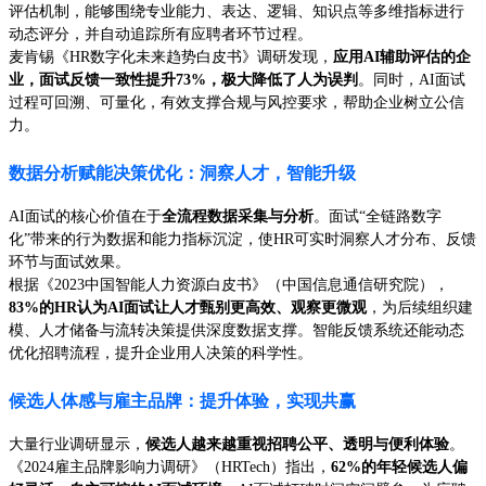
评估机制，能够围绕专业能力、表达、逻辑、知识点等多维指标进行
动态评分，并自动追踪所有应聘者环节过程。
麦肯锡《HR数字化未来趋势白皮书》调研发现，
应用AI辅助评估的企
业，面试反馈一致性提升73%，极大降低了人为误判
。同时，AI面试
过程可回溯、可量化，有效支撑合规与风控要求，帮助企业树立公信
力。
数据分析赋能决策优化：洞察人才，智能升级
AI面试的核心价值在于
全流程数据采集与分析
。面试“全链路数字
化”带来的行为数据和能力指标沉淀，使HR可实时洞察人才分布、反馈
环节与面试效果。
根据《2023中国智能人力资源白皮书》（中国信息通信研究院），
83%的HR认为AI面试让人才甄别更高效、观察更微观
，为后续组织建
模、人才储备与流转决策提供深度数据支撑。智能反馈系统还能动态
优化招聘流程，提升企业用人决策的科学性。
候选人体感与雇主品牌：提升体验，实现共赢
大量行业调研显示，
候选人越来越重视招聘公平、透明与便利体验
。
《2024雇主品牌影响力调研》（HRTech）指出，
62%的年轻候选人偏