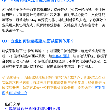
AI面试主要服务于前期筛选和能力初步评估（如第一轮面试、专业技
能测评），直接提升初筛客观性和效率。但对于核心岗位、文化适配
等环节，通常建议AI与HR深度协作，辅助判断最终人选。多数高效企
业采用人机协同方式，既保障客观标准，又结合用人方特定需求，实
现决策科学化。
Q3：企业如何快速搭建AI面试招聘体系？
建议采取如下3步快速落地：1）梳理岗位筛选要素，确定标准测评流
程；2）选择成熟AI面试系统，如
牛客AI面试
，结合笔试系统、数据平
台实现自动化衔接；3）依托系统数据监测，不断优化参数与设定。全
流程均有专属团队1对1协助，帮助企业降本增效，科学用工。
💡 温馨提示： AI面试赋能招聘数字化转型已成趋势，请HR结合企业
实际需求科学选型，持续关注行业权威数据与案例复盘，稳健推进面
试流程升级。如需更多专业资料下载或案例分析，欢迎访问
牛客案例
库
或
HR资料中心
。
热门文章
1
牛客笔试作弊判断逻辑说明文档