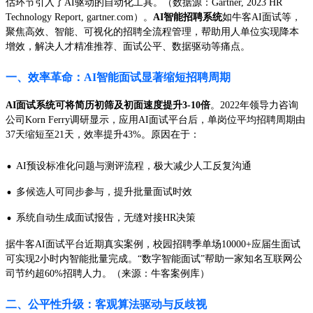
估环节引入了AI驱动的自动化工具。（数据源：Gartner, 2023 HR
Technology Report, gartner.com）。
AI智能招聘系统
如牛客AI面试等，
聚焦高效、智能、可视化的招聘全流程管理，帮助用人单位实现降本
增效，解决人才精准推荐、面试公平、数据驱动等痛点。
一、效率革命：AI智能面试显著缩短招聘周期
AI面试系统可将简历初筛及初面速度提升3-10倍
。2022年领导力咨询
公司Korn Ferry调研显示，应用AI面试平台后，单岗位平均招聘周期由
37天缩短至21天，效率提升43%。原因在于：
·
AI预设标准化问题与测评流程，极大减少人工反复沟通
·
多候选人可同步参与，提升批量面试时效
·
系统自动生成面试报告，无缝对接HR决策
据牛客AI面试平台近期真实案例，校园招聘季单场10000+应届生面试
可实现2小时内智能批量完成。“数字智能面试”帮助一家知名互联网公
司节约超60%招聘人力。（来源：牛客案例库）
二、公平性升级：客观算法驱动与反歧视