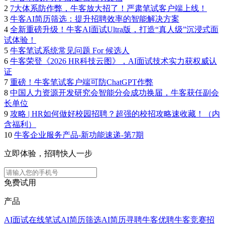
2
7大体系防作弊，牛客放大招了！严肃笔试客户端上线！
3
牛客AI简历筛选：提升招聘效率的智能解决方案
4
全新重磅升级！牛客AI面试Ultra版，打造“真人级”沉浸式面
试体验！
5
牛客笔试系统常见问题 For 候选人
6
牛客荣登《2026 HR科技云图》，AI面试技术实力获权威认
证
7
重磅！牛客笔试客户端可防ChatGPT作弊
8
中国人力资源开发研究会智能分会成功换届，牛客获任副会
长单位
9
攻略 | HR如何做好校园招聘？超强的校招攻略速收藏！（内
含福利）
10
牛客企业服务产品-新功能速递-第7期
立即体验，招聘快人一步
免费试用
产品
AI面试
在线笔试
AI简历筛选
AI简历寻聘
牛客优聘
牛客竞赛
招