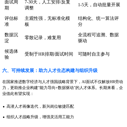
面试周
7-30天，人工安排/反复
1-5天，自动批量开展
期
调整
评估标
主观性强，无标准化模
结构化、统一算法评
准
板
分
数据沉
全流程可追溯、数据
零散记录，难复用
淀
驱动
候选体
受制于HR排期/面试时间
可随时自主参与
验
六、可持续发展：助力人才生态构建与组织升级
在国家推进数字经济与人才强国战略背景下，AI面试不仅解放HR劳动
力，更助推企业构建“能力导向+数据驱动”的人才体系。长期来看，企
业借此有望实现：
·
高潜人才画像迭代，新兴岗位敏捷匹配
·
组织人才战略升级，增强灵活用工能力