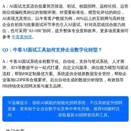
A：AI面试尤其适合批量简历筛选、初试、校园招聘、远程社招、运营
岗位或编程类岗位的智能评测。对需要标准化、模型化评估的岗位，
AI表现尤其突出。以牛客客户数据为例，80%以上的互联网与高科技
企业在初筛与批量面试环节率先引入AI面试。针对高层或综合能力岗
位，也可采用“AI+HR”协同，提升整体专业度和效率。更多场景案例可
参考
牛客案例库
。
Q3：牛客AI面试工具如何支持企业数字化转型？
A：牛客AI面试系统全程数字化、自动化，支持与笔试系统、人才测
评、ATS等数据平台一站式打通。自定义问题库、岗位能力模型与面试
流程，帮助HR定制最优方案。系统提供全链路数据安全管控，帮助企
业落地GDPR等合规要求。后台自动生成的数据分析报告，有效指导
HR持续优化招聘决策与雇主品牌。
💡温馨提示：借助AI赋能的智能化招聘系统，不仅高效提升招聘
质量，更有助于企业在数字化竞争中率先升级。推荐HR随时访
问
牛客官网
、
HR资料中心
，获取最新AI招聘资讯和工具。