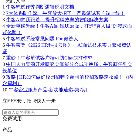
热门文章
1
牛客笔试作弊判断逻辑说明文档
2
7大体系防作弊，牛客放大招了！严肃笔试客户端上线！
3
牛客AI简历筛选：提升招聘效率的智能解决方案
4
全新重磅升级！牛客AI面试Ultra版，打造“真人级”沉浸式面
试体验！
5
牛客笔试系统常见问题 For 候选人
6
牛客荣登《2026 HR科技云图》，AI面试技术实力获权威认
证
7
重磅！牛客笔试客户端可防ChatGPT作弊
8
中国人力资源开发研究会智能分会成功换届，牛客获任副会
长单位
9
攻略 | HR如何做好校园招聘？超强的校招攻略速收藏！（内
含福利）
10
牛客企业服务产品-新功能速递-第7期
立即体验，招聘快人一步
免费试用
产品