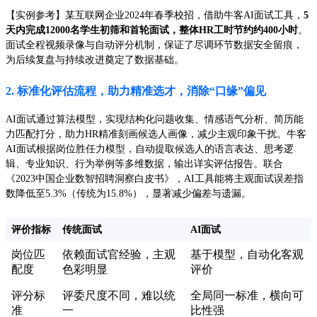
【实例参考】某互联网企业2024年春季校招，借助牛客AI面试工具，
5
天内完成12000名学生初筛和首轮面试，整体HR工时节约约400小时
。
面试全程视频录像与自动评分机制，保证了尽调环节数据安全留痕，
为后续复盘与持续改进奠定了数据基础。
2. 标准化评估流程，助力精准选才，消除“口缘”偏见
AI面试通过算法模型，实现结构化问题收集、情感语气分析、简历能
力匹配打分，助力HR精准刻画候选人画像，减少主观印象干扰。牛客
AI面试根据岗位胜任力模型，自动提取候选人的语言表达、思考逻
辑、专业知识、行为举例等多维数据，输出详实评估报告。联合
《2023中国企业数智招聘洞察白皮书》，AI工具能将主观面试误差指
数降低至5.3%（传统为15.8%），显著减少偏差与遗漏。
评价指标
传统面试
AI面试
岗位匹
依赖面试官经验，主观
基于模型，自动化客观
配度
色彩明显
评价
评分标
评委尺度不同，难以统
全局同一标准，横向可
准
一
比性强