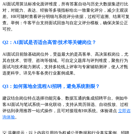
AI面试用算法标准化面评维度，所有答案自动与历史大数据集进行比
对，对能力、表达、经验等多项指标给出一致量化评分，减少主观误
差。HR可随时查看评分明细与系统评分依据，过程可追溯、结果可复
查。举例：牛客平台支持面试回放与自定义评分模板，确保决策公正
可控。
Q2：AI面试是否适合高管/技术等关键岗位？
AI面试目前除基础岗位外，受益最大的是高客单、高决策权岗位，尤
其在技术、管理、咨询等领域。可自定义题库与评判维度，聚焦行为
面试与技术能力测试，支持多轮线上评审与专家辅助测评，使人才甄
选更科学。详见牛客各类行业案例成果。
Q3：如何落地全流程AI招聘，避免系统割裂？
建议结合岗位特点选择功能完备、数据互通的集成招聘平台。例如牛
客AI面试与笔试系统一体化联动，支持从简历筛选、自动投放、过程
评估到录用推荐一站式操作，且可对接现有HR系统。体验请点
立即咨
询体验
。
💡 温馨提示：以上内容引用均为权威公开数据和行业真实案例。招聘