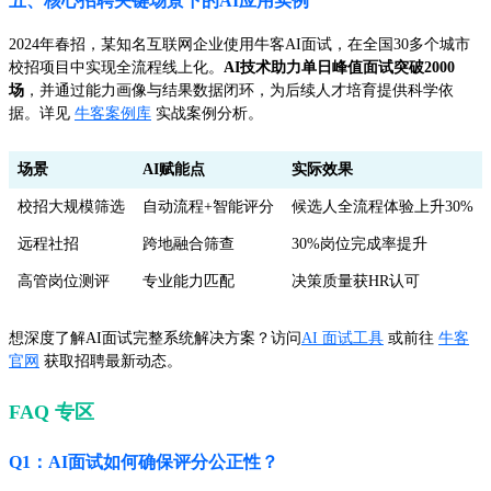
五、核心招聘关键场景下的AI应用实例
2024年春招，某知名互联网企业使用牛客AI面试，在全国30多个城市
校招项目中实现全流程线上化。
AI技术助力单日峰值面试突破2000
场
，并通过能力画像与结果数据闭环，为后续人才培育提供科学依
据。详见
牛客案例库
实战案例分析。
场景
AI赋能点
实际效果
校招大规模筛选
自动流程+智能评分
候选人全流程体验上升30%
远程社招
跨地融合筛查
30%岗位完成率提升
高管岗位测评
专业能力匹配
决策质量获HR认可
想深度了解AI面试完整系统解决方案？访问
AI 面试工具
或前往
牛客
官网
获取招聘最新动态。
FAQ 专区
Q1：AI面试如何确保评分公正性？