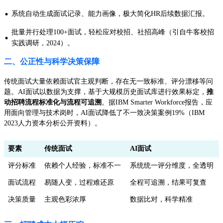
·
系统自动生成面试记录、能力画像，极大简化HR后续数据汇报。
批量并行处理100+面试，轻松应对校招、社招高峰（引自牛客校招
·
实践调研，2024）。
二、公正性与科学决策保障
传统面试大量依赖面试官主观判断，存在无一致标准、评分漂移等问
题。AI面试以数据为支撑，基于大规模历史面试库进行效果标定，
推
动招聘流程标准化与流程可追溯
。据IBM Smarter Workforce报告，应
用面向管理与技术岗时，AI面试降低了不一致决策案例19%（IBM
2023人力资本分析公开资料）。
要素
传统面试
AI面试
评分标准
依赖个人经验，标准不一
系统统一评分维度，全透明
面试流程
易随人变，过程难还原
全程可追溯，结果可复查
决策质量
主观色彩浓厚
数据比对，科学精准