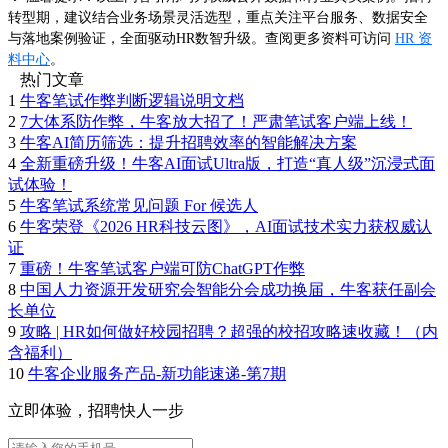
转型期，建议结合业务场景灵活选型，重点关注平台服务、数据安全
与落地案例验证，全面驱动HR数智升级。查阅更多资料可访问
HR 资
料中心
。
热门文章
1
牛客笔试作弊判断逻辑说明文档
2
7大体系防作弊，牛客放大招了！严肃笔试客户端上线！
3
牛客AI简历筛选：提升招聘效率的智能解决方案
4
全新重磅升级！牛客AI面试Ultra版，打造“真人级”沉浸式面
试体验！
5
牛客笔试系统常见问题 For 候选人
6
牛客荣登《2026 HR科技云图》，AI面试技术实力获权威认
证
7
重磅！牛客笔试客户端可防ChatGPT作弊
8
中国人力资源开发研究会智能分会成功换届，牛客获任副会
长单位
9
攻略 | HR如何做好校园招聘？超强的校招攻略速收藏！（内
含福利）
10
牛客企业服务产品-新功能速递-第7期
立即体验，招聘快人一步