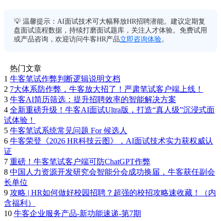
💡 温馨提示：AI面试技术可大幅释放HR招聘潜能。建议定期复
盘面试流程数据，持续打磨面试题库，关注人才体验。免费试用
或产品咨询，欢迎访问牛客HR产品
立即咨询体验
。
热门文章
1
牛客笔试作弊判断逻辑说明文档
2
7大体系防作弊，牛客放大招了！严肃笔试客户端上线！
3
牛客AI简历筛选：提升招聘效率的智能解决方案
4
全新重磅升级！牛客AI面试Ultra版，打造“真人级”沉浸式面
试体验！
5
牛客笔试系统常见问题 For 候选人
6
牛客荣登《2026 HR科技云图》，AI面试技术实力获权威认
证
7
重磅！牛客笔试客户端可防ChatGPT作弊
8
中国人力资源开发研究会智能分会成功换届，牛客获任副会
长单位
9
攻略 | HR如何做好校园招聘？超强的校招攻略速收藏！（内
含福利）
10
牛客企业服务产品-新功能速递-第7期