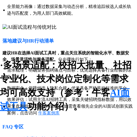
全景能力画像：通过数据采集与动态分析，精准追踪候选人成长轨
·
迹与匹配度，为用人部门高效赋能。
落地建议与HR行动清单
建议HR在选择AI面试工具时，重点关注系统的智能化水平、数据安
全、场景灵活性与服务适配。
分步骤执行如下：
·多场景适配：校招大批量、社招
需求梳理：明确业务招聘痛点与目标，优先选择具备行业经验的综
·
专业化、技术岗位定制化等需求
合工具。
·
数据安全：保障候选人隐私合规，优选具备严格风控标准的平台。
均可高效支持（参考：牛客
AI面
效果评估：试用主流AI招聘工具，采集关键招聘指标数据，用以效
试工具
功能介绍）。
·
果复盘和持续优化招聘策略。 如需查看领先企业的AI面试创新实践
案例，点击访问
牛客案例库
FAQ 专区