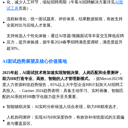
·
化，减少人工环节，缩短招聘周期（牛客AI招聘解决方案详见
AI面
试工具
页面）。
流程标准化：统一面试题库、评价体系，结果数据留痕，有效支持
·
全面对比与后续人才发展。
支持候选人个性化体验：通过AI答题/视频面试等丰富交互降低应聘
·
压力，提升体验感，据牛客2024春季招聘满意度调研，满意度提升
超30%。
AI面试趋势展望及核心价值落地
2025年起，AI面试技术将加速实现智能决策、人岗匹配和全景测评，
助力HR打造专业、高效、智能的人才管理新模式。
- 据Mercer2023年
度人力资源科技趋势报告，85%以上大中型企业HR计划加大AI招聘工
具投入。 - Gartner 2024趋势表明：具备主动学习、实时画像、智能匹
配的AI系统对HR数字化能力提升至关重要。
·
智能辅助决策：AI实时分析候选人综合表现，助力HR精准选才。
人机协同测评：实现AI与HR深度协作，有效弥补传统面试的主观偏
·
差与覆盖盲区。