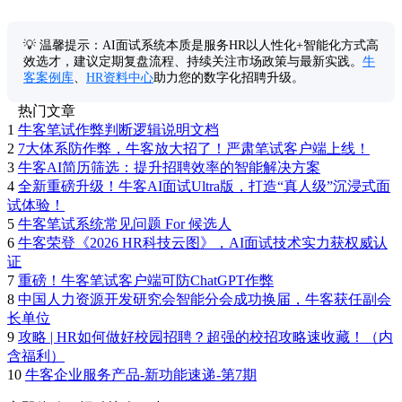
💡 温馨提示：AI面试系统本质是服务HR以人性化+智能化方式高
效选才，建议定期复盘流程、持续关注市场政策与最新实践。
牛
客案例库
、
HR资料中心
助力您的数字化招聘升级。
热门文章
1
牛客笔试作弊判断逻辑说明文档
2
7大体系防作弊，牛客放大招了！严肃笔试客户端上线！
3
牛客AI简历筛选：提升招聘效率的智能解决方案
4
全新重磅升级！牛客AI面试Ultra版，打造“真人级”沉浸式面
试体验！
5
牛客笔试系统常见问题 For 候选人
6
牛客荣登《2026 HR科技云图》，AI面试技术实力获权威认
证
7
重磅！牛客笔试客户端可防ChatGPT作弊
8
中国人力资源开发研究会智能分会成功换届，牛客获任副会
长单位
9
攻略 | HR如何做好校园招聘？超强的校招攻略速收藏！（内
含福利）
10
牛客企业服务产品-新功能速递-第7期