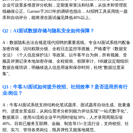
企业可设置多维度评分机制，定期复审算法和结果，从技术和管理双
线确保公正。Gartner于2023年的调研也指出，AI招聘工具采用统一题
库和自动评分，能将潜在面试偏见降低40%以上。
Q2：AI面试数据存储与隐私安全如何保障？
A：数据隐私合法合规是现代招聘的重要底线。专业AI面试系统均配备
加密存储、访问权限分级、全程日志监控等措施，严格遵守《数据安
全法》《个人信息保护法》等政策。以牛客平台为例，所有视频、音
频及评测记录本地加密存储、全程留痕、权限审计。HR建议定期组织
数据合规培训，明确候选人信息用途和保存时间，杜绝“数据过度采
集”。
Q3：牛客AI面试如何提升校招、社招效率？是否适用所有行
业/岗位？
A：牛客AI面试系统支持结构化笔试题库、面试题库自动生成、批量邀
约、进度全景追踪，从岗位需求分析到能力评估实现“一站式数字化”。
数据展示，使用AI流程企业平均用时缩短38%，人才录用周期压缩
40%。目前已服务互联网、金融、制造等15+主流行业，支持校招、社
招、实习、管培各类岗位，既具弹性又能落地规范。