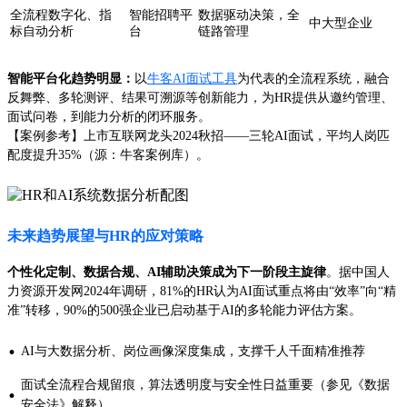
全流程数字化、指
智能招聘平
数据驱动决策，全
中大型企业
标自动分析
台
链路管理
智能平台化趋势明显：
以
牛客AI面试工具
为代表的全流程系统，融合
反舞弊、多轮测评、结果可溯源等创新能力，为HR提供从邀约管理、
面试问卷，到能力分析的闭环服务。
【案例参考】上市互联网龙头2024秋招——三轮AI面试，平均人岗匹
配度提升35%（源：牛客案例库）。
未来趋势展望与HR的应对策略
个性化定制、数据合规、AI辅助决策成为下一阶段主旋律
。据中国人
力资源开发网2024年调研，81%的HR认为AI面试重点将由“效率”向“精
准”转移，90%的500强企业已启动基于AI的多轮能力评估方案。
·
AI与大数据分析、岗位画像深度集成，支撑千人千面精准推荐
面试全流程合规留痕，算法透明度与安全性日益重要（参见《数据
·
安全法》解释）