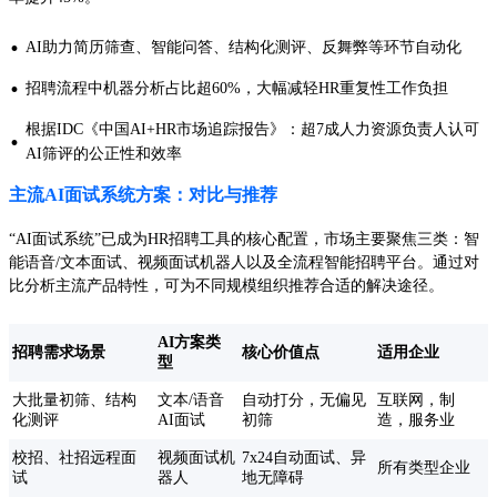
·
AI助力简历筛查、智能问答、结构化测评、反舞弊等环节自动化
·
招聘流程中机器分析占比超60%，大幅减轻HR重复性工作负担
根据IDC《中国AI+HR市场追踪报告》：超7成人力资源负责人认可
·
AI筛评的公正性和效率
主流AI面试系统方案：对比与推荐
“AI面试系统”已成为HR招聘工具的核心配置，市场主要聚焦三类：智
能语音/文本面试、视频面试机器人以及全流程智能招聘平台。通过对
比分析主流产品特性，可为不同规模组织推荐合适的解决途径。
AI方案类
招聘需求场景
核心价值点
适用企业
型
大批量初筛、结构
文本/语音
自动打分，无偏见
互联网，制
化测评
AI面试
初筛
造，服务业
校招、社招远程面
视频面试机
7x24自动面试、异
所有类型企业
试
器人
地无障碍