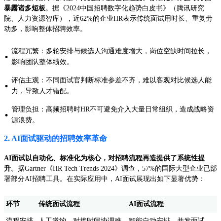
暴露诸多短板
。据《2024中国招聘数字化趋势白皮书》（腾讯研究
院、人力资源智库），近62%的企业HR表示传统面试用时长、重复劳
动多，影响整体招聘效率。
流程冗繁：多轮安排与候选人沟通难度增大，岗位空缺时间拉长，
·
影响团队整体绩效。
评估主观：不同面试官判断标准参差不齐，难以客观对比候选人能
·
力，导致人才错配。
管理负担：高频招聘时HR不可避免介入大量日常组织，造成战略资
·
源浪费。
2. AI面试驱动的招聘效率革命
AI面试以自动化、标准化为核心，对招聘流程再造提供了系统性提
升
。据Gartner《HR Tech Trends 2024》调查，57%的国际大型企业已部
署部分AI招聘工具。在实际应用中，AI面试展现出如下显著优势：
环节
传统面试流程
AI面试流程
流程安排
人工邀约、对接时间协调难
智能自动安排、并发面试