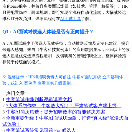
A：以牛客AI面试为例，支持一键接入企业现有招聘管理系统，提供标
准化SaaS服务，并兼容多类面试场景（如技术、管理、校招等）。HR
只需配置岗位、面试规则，即可实现全流程自动化流转，大幅减轻运
维和IT开发负担。详细流程可在
AI面试工具
了解。
Q3：AI面试对候选人体验是否有正向提升？
A：AI面试减少了候选人无效等待，自动推送反馈及定制化建议，提升
候选人感知。来自《牛客科技案例库》的应用数据显示，85%以上的候
选人愿意优先选择流程透明、反馈明确的智能招聘企业。整体体验指
标优于传统面试模式。
💡 温馨提示：HR和招聘负责人可前往
牛客AI面试系统
立即咨询体
验，或进入
案例库
查看真实升级案例。
热门文章
1
牛客笔试作弊判断逻辑说明文档
2
7大体系防作弊，牛客放大招了！严肃笔试客户端上线！
3
牛客AI简历筛选：提升招聘效率的智能解决方案
4
全新重磅升级！牛客AI面试Ultra版，打造“真人级”沉浸式面
试体验！
5
牛客笔试系统常见问题 For 候选人