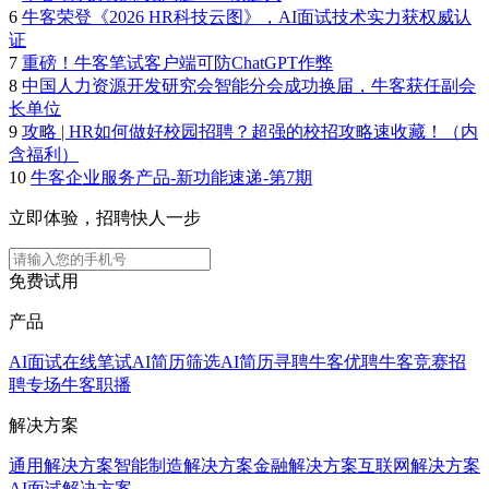
6
牛客荣登《2026 HR科技云图》，AI面试技术实力获权威认
证
7
重磅！牛客笔试客户端可防ChatGPT作弊
8
中国人力资源开发研究会智能分会成功换届，牛客获任副会
长单位
9
攻略 | HR如何做好校园招聘？超强的校招攻略速收藏！（内
含福利）
10
牛客企业服务产品-新功能速递-第7期
立即体验，招聘快人一步
免费试用
产品
AI面试
在线笔试
AI简历筛选
AI简历寻聘
牛客优聘
牛客竞赛
招
聘专场
牛客职播
解决方案
通用解决方案
智能制造解决方案
金融解决方案
互联网解决方案
AI面试解决方案