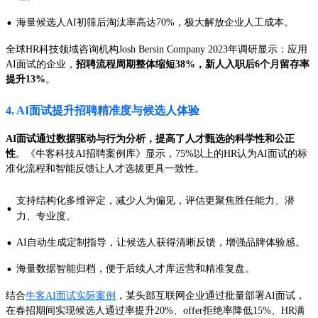
·
海量候选人AI初筛后淘汰率高达70%，极大解放企业人工成本。
全球HR科技领域咨询机构Josh Bersin Company 2023年调研显示：应用
AI面试的企业，
招聘流程周期整体缩短38%，新人入职后6个月留存率
提升13%
。
4. AI面试提升招聘精准度与候选人体验
AI面试通过数据驱动与行为分析，提高了人才甄选的科学性和公正
性
。《牛客科技AI招聘案例库》显示，75%以上的HR认为AI面试的标
准化流程和智能反馈让人才选拔更具一致性。
支持结构化多维评定，减少人为偏见，评估更聚焦胜任能力、潜
·
力、专业度。
·
AI自动生成定制指导，让候选人获得清晰反馈，增强品牌体验感。
·
海量数据智能归档，便于后续人才库运营和精准复盘。
结合
牛客AI面试实际案例
，某头部互联网企业通过批量部署AI面试，
在春招期间实现候选人通过率提升20%、offer拒绝率降低15%、HR满