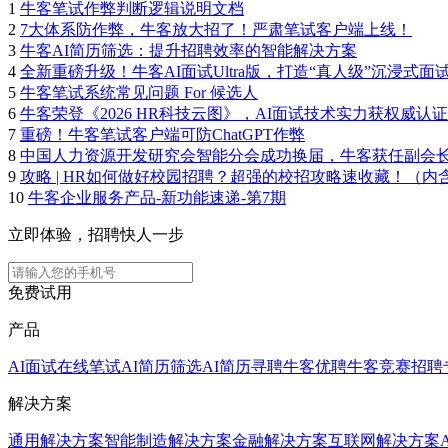
1
牛客笔试作弊判断逻辑说明文档
2
7大体系防作弊，牛客放大招了！严肃笔试客户端上线！
3
牛客AI简历筛选：提升招聘效率的智能解决方案
4
全新重磅升级！牛客AI面试Ultra版，打造“真人级”沉浸式面
5
牛客笔试系统常见问题 For 候选人
6
牛客荣登《2026 HR科技云图》，AI面试技术实力获权威认证
7
重磅！牛客笔试客户端可防ChatGPT作弊
8
中国人力资源开发研究会智能分会成功换届，牛客获任副会
9
攻略 | HR如何做好校园招聘？超强的校招攻略速收藏！（内
10
牛客企业服务产品-新功能速递-第7期
立即体验，招聘快人一步
免费试用
产品
AI面试
在线笔试
AI简历筛选
AI简历寻聘
牛客优聘
牛客竞赛
招聘
解决方案
通用解决方案
智能制造解决方案
金融解决方案
互联网解决方案