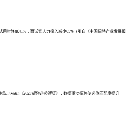
试用时降低41%，面试官人力投入减少65%（引自《中国招聘产业发展报
根据
LinkedIn《2023招聘趋势调研》
，数据驱动招聘使岗位匹配度提升