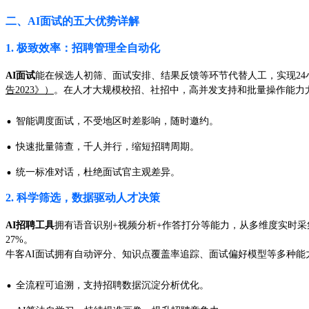
二、AI面试的五大优势详解
1. 极致效率：招聘管理全自动化
AI面试
能在候选人初筛、面试安排、结果反馈等环节代替人工，实现24
告2023》）
。在人才大规模校招、社招中，高并发支持和批量操作能力
·
智能调度面试，不受地区时差影响，随时邀约。
·
快速批量筛查，千人并行，缩短招聘周期。
·
统一标准对话，杜绝面试官主观差异。
2. 科学筛选，数据驱动人才决策
AI招聘工具
拥有语音识别+视频分析+作答打分等能力，从多维度实时
27%。
牛客AI面试拥有自动评分、知识点覆盖率追踪、面试偏好模型等多种能
·
全流程可追溯，支持招聘数据沉淀分析优化。