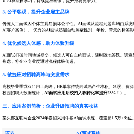
·
AI算法自学习，持续提准画像，提升招聘竞争力。
3. 公平客观，提升企业雇主品牌
传统人工面试因个体主观易损坏公平性。AI面试从流程到题库均由系统随
AI客户案例）。 优秀的AI面试还能自动屏蔽性别、年龄、背景的标签
4. 优化候选人体感，助力体验升级
AI面试打破时间地域壁垒，候选人可自主约面试，随时随地答题。调查显
焦虑，将企业专业度通过流程体验传递。
5. 敏捷应对招聘高峰与突发需求
高校毕业季或双11用工高峰，HR单靠传统面试易产生堆积、延误、资源
校园招聘大数据统计，
AI面试应用后校招入职转化率提升23%！
）。
三、应用案例简析：企业升级招聘的真实收益
某头部互联网企业2024年春招采用牛客AI面试系统，覆盖超1.5万+岗
环节
AI面试系统