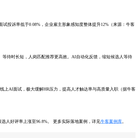
试投诉率低于0.08%，企业雇主形象感知度整体提升12%（来源：牛客
高、等待时长短，人岗匹配推荐更高效。AI自动化反馈，缩短候选人等待
时线上AI面试，极大缓解HR压力，提高人才触达率与高质量入职（据牛客
候选人好评率上涨至96.8%。 更多实际落地案例，详见
牛客案例库
。