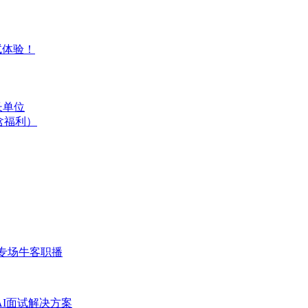
试体验！
长单位
含福利）
专场
牛客职播
AI面试解决方案