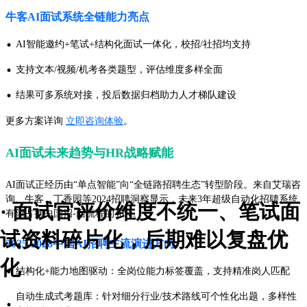
牛客AI面试系统全链能力亮点
·
AI智能邀约+笔试+结构化面试一体化，校招/社招均支持
·
支持文本/视频/机考各类题型，评估维度多样全面
·
结果可多系统对接，投后数据归档助力人才梯队建设
更多方案详询
立即咨询体验
。
AI面试未来趋势与HR战略赋能
AI面试正经历由“单点智能”向“全链路招聘生态”转型阶段。来自艾瑞咨
询、牛客、丁香园等2024招聘洞察显示，未来3年超级自动化招聘系统
· 面试官评价维度不统一、笔试面
有望占据中国招-面流程的40%。
试资料碎片化，后期难以复盘优
2025-2028中国AI招聘主流演进方向
化
·
结构化+能力地图驱动：全岗位能力标签覆盖，支持精准岗人匹配
自动生成式考题库：针对细分行业/技术路线可个性化出题，多样性
·