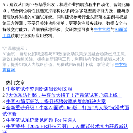
A：建议从目标业务场景出发，梳理企业招聘流程中自动化、智能化痛
点，结合岗位特性挑选支持结构化/多岗位/多题型测评能力强，能与原
管理软件对接的AI面试系统。同时建议参考行业头部落地案例与权威
第三方评测，不要只关注功能清单，更要关注服务规模、数据安全与
持续交付能力。详细的落地经验、实证数据可参考
牛客官网
与
AI面试
工具
获取行业实际应用资料。
💡 温馨提示：
AI面试、自动化招聘流程与HR数据驱动决策深度融合趋势已成主流。
建议HR持续关注、拥抱创新招聘工具，利用结构化数据赋能人才决
策，提升组织人力战略价值。免费试用&资料下载，欢迎访问
牛客招
聘官网
。
热门文章
1
牛客笔试作弊判断逻辑说明文档
2
7大体系防作弊，牛客放大招了！严肃笔试客户端上线！
3
牛客AI简历筛选：提升招聘效率的智能解决方案
4
全新重磅升级！牛客AI面试Ultra版，打造“真人级”沉浸式面
试体验！
5
牛客笔试系统常见问题 For 候选人
6
牛客荣登《2026 HR科技云图》，AI面试技术实力获权威认
证