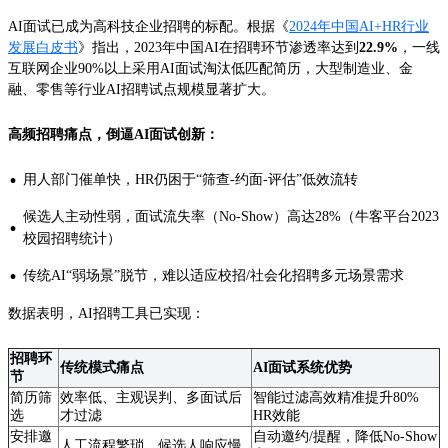
AI面试已成为高科技企业招聘的标配。根据《
2024年中国AI+HR行业
发展白皮书
》指出，2023年中国AI在招聘环节渗透率达到
22.9%
，一线
互联网企业90%以上采用AI面试淘汰低匹配简历，大型制造业、金
融、零售等行业AI招聘试点规模显著扩大。
高频招聘痛点，倒逼AI面试创新：
·
用人部门催单快，HR仍困于“筛查-约面-评估”低效流转
候选人主动性弱，面试流失率（No-Show）高达28%（牛客平台2023
·
校园招聘统计）
·
传统AI“弱场景”脱节，难以适应校招/社会化招聘多元场景需求
数据表明，AI招聘工具已实现：
招聘环
传统模式痛点
AI面试系统优势
节
简历筛
效率低、主观误判、多面试后
智能过滤高效精准提升80%
选
才过滤
HR效能
安排邀
自动邀约/提醒，降低No-Show
人工流程繁琐，候选人响应慢