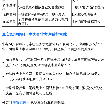
答
岗位
多维度评
软/硬技能-性格-企业契合度数据
一线研发/产品/管理岗
估
流程协同
一键邀约+提醒+进度可视化复盘
HR团队多地联动
全过程录音录像查阅，助力合规与
面试复盘
金融/高管/敏感岗位
再评估
真实落地案例：牛客企业客户赋能实践
牛客AI招聘解决方案已服务于包括知名互联网公司、金融科技头部企
业、制造业上市公司等1000+组织，典型客户招聘效率提升显著：
2024届某TOP3互联网公司：面试全程AI托管，单日可面试候选人数
·
提升260%；甄别度及Offer确认率显著增长；
智能制造上市公司：校招全链条自动化，核心招聘周期缩短4天以
·
上，人岗精准匹配度上升至83%；
金融保险行业：远程线上AI面试替换70%传统初面，数据分析优化
·
决策，提高了招聘合规与信任感。
可访问
牛客案例库
获取更多行业真实数据。