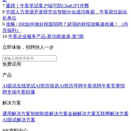
7
重磅！牛客笔试客户端可防ChatGPT作弊
8
中国人力资源开发研究会智能分会成功换届，牛客获任副会
长单位
9
攻略 | HR如何做好校园招聘？超强的校招攻略速收藏！（内
含福利）
10
牛客企业服务产品-新功能速递-第7期
立即体验，招聘快人一步
免费试用
产品
AI面试
在线笔试
AI简历筛选
AI简历寻聘
牛客优聘
牛客竞赛
招
聘专场
牛客职播
解决方案
通用解决方案
智能制造解决方案
金融解决方案
互联网解决方案
AI面试解决方案
HR资料中心