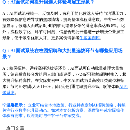
Q：AI面试如何提升候选人体验与雇主形象？
A：AI面试流程统一、反馈及时，有利于简化候选人等待与沟通压力，
有效降低信息差导致的焦虑情绪，提高整体流程满意度。牛客平台数
据显示，候选人面试后8小时内收到结果反馈的满意率高达95.8%。此
外，流程数字化、环节可回溯、信息合规公开也进一步增强企业雇主
形象，便于吸引优质人才。更多案例请参考
牛客案例库
。
Q：AI面试系统在校园招聘和大批量选拔环节有哪些应用场
景？
A：校园招聘、远程高频选拔等环节，AI面试可自动批量处理大量简
历，筛选后直接分发给用人部门或评委，7×24h不限地域即时接入，极
大提升招聘弹性。在实际案例中，牛客AI面试为某高校IT类岗位校招
累计节约HR招募人天1160+，简历识别通过率提升39%。欢迎体验
AI面
试系统
。
💡
温馨提示：
企业可结合本地政策、行业特点定制AI招聘策略，持续
关注行业数字化升级动态。如对本文分析方案、深度资料或实际操作
体验有需求，欢迎随时与牛客平台专家交流。
热门文章