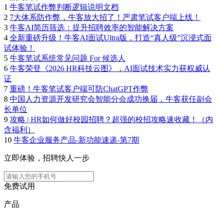
1
牛客笔试作弊判断逻辑说明文档
2
7大体系防作弊，牛客放大招了！严肃笔试客户端上线！
3
牛客AI简历筛选：提升招聘效率的智能解决方案
4
全新重磅升级！牛客AI面试Ultra版，打造“真人级”沉浸式面
试体验！
5
牛客笔试系统常见问题 For 候选人
6
牛客荣登《2026 HR科技云图》，AI面试技术实力获权威认
证
7
重磅！牛客笔试客户端可防ChatGPT作弊
8
中国人力资源开发研究会智能分会成功换届，牛客获任副会
长单位
9
攻略 | HR如何做好校园招聘？超强的校招攻略速收藏！（内
含福利）
10
牛客企业服务产品-新功能速递-第7期
立即体验，招聘快人一步
免费试用
产品