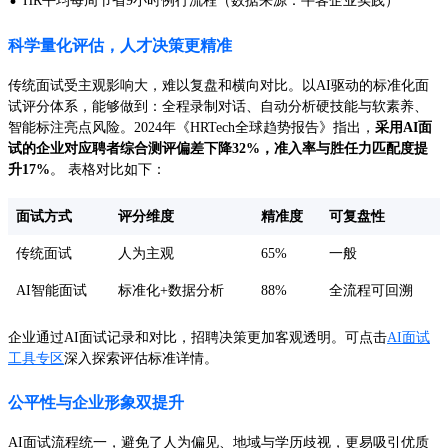
·
HR平均每周节省9小时例行流程（数据来源：牛客企业实践）
科学量化评估，人才决策更精准
传统面试受主观影响大，难以复盘和横向对比。以AI驱动的标准化面
试评分体系，能够做到：全程录制对话、自动分析硬技能与软素养、
智能标注亮点风险。2024年《HRTech全球趋势报告》指出，
采用AI面
试的企业对应聘者综合测评偏差下降32%，准入率与胜任力匹配度提
升17%
。 表格对比如下：
面试方式
评分维度
精准度
可复盘性
传统面试
人为主观
65%
一般
AI智能面试
标准化+数据分析
88%
全流程可回溯
企业通过AI面试记录和对比，招聘决策更加客观透明。可点击
AI面试
工具专区
深入探索评估标准详情。
公平性与企业形象双提升
AI面试流程统一，避免了人为偏见、地域与学历歧视，更易吸引优质